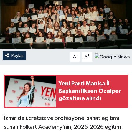
YAŞAM
Paylaş
-
+
A
A
Yeni Parti Manisa İl
Başkanı İlksen Özalper
gözaltına alındı
İzmir’de ücretsiz ve profesyonel sanat eğitimi
sunan Folkart Academy’nin, 2025-2026 eğitim