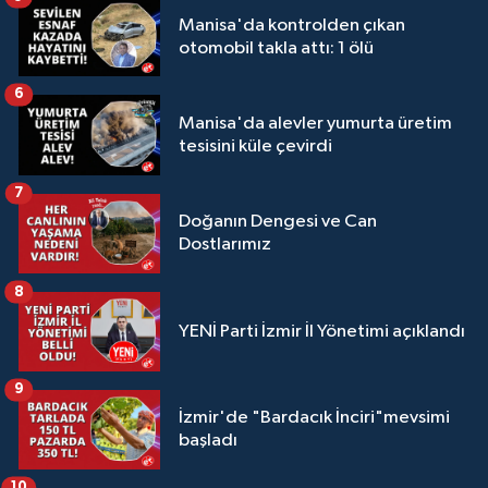
Manisa'da kontrolden çıkan
otomobil takla attı: 1 ölü
6
Manisa'da alevler yumurta üretim
tesisini küle çevirdi
7
Doğanın Dengesi ve Can
Dostlarımız
8
YENİ Parti İzmir İl Yönetimi açıklandı
9
İzmir'de "Bardacık İnciri"mevsimi
başladı
10