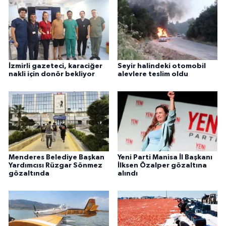
İzmirli gazeteci, karaciğer
Seyir halindeki otomobil
nakli için donör bekliyor
alevlere teslim oldu
Menderes Belediye Başkan
Yeni Parti Manisa İl Başkanı
Yardımcısı Rüzgar Sönmez
İlksen Özalper gözaltına
gözaltında
alındı