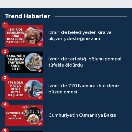
Trend Haberler
1
İzmir'de belediyeden kira ve
alışveriş desteğine zam
2
İzmir'de tartıştığı oğlunu pompalı
tüfekle öldürdü
3
İzmir'de 770 Numaralı hat deniz
düzenlemesi
4
Cumhuriyetin Osmanlı’ya Bakışı
5