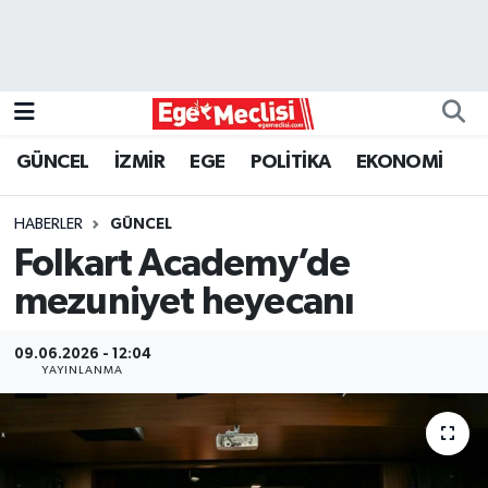
EGE
EKONOMİ
GÜNCEL
İZMİR
EGE
POLİTİKA
EKONOMİ
GÜNCEL
HABERLER
GÜNCEL
İZMİR
Folkart Academy’de
mezuniyet heyecanı
ÖZEL HABER
09.06.2026 - 12:04
POLİTİKA
YAYINLANMA
Programlar
SPOR