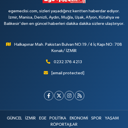
egemeclisi.com, sizleri yaşadığınız kentten haberdar ediyor.
İzmir, Manisa, Denizli, Aydın, Muğla, Uşak, Afyon, Kütahya ve
Balıkesir'den en güncel haberleri dakika dakika sizlere ulaştırıyor.
Halkapınar Mah. Pakistan Bulvarı NO:19 /4 İç Kapı NO: 708
Konak/ İZMİR
0232 376 4213
[email protected]
GÜNCEL
İZMİR
EGE
POLİTİKA
EKONOMİ
SPOR
YAŞAM
RÖPORTAJLAR