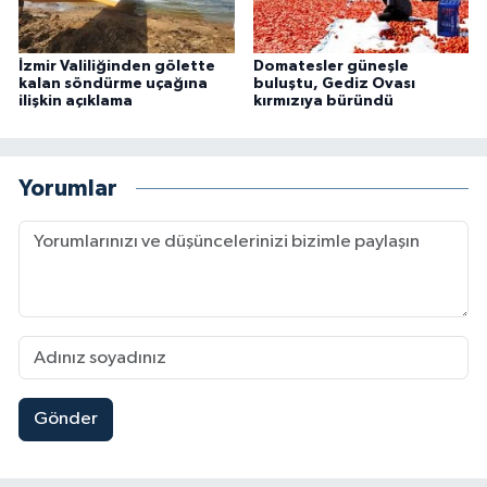
İzmir Valiliğinden gölette
Domatesler güneşle
kalan söndürme uçağına
buluştu, Gediz Ovası
ilişkin açıklama
kırmızıya büründü
Yorumlar
Gönder