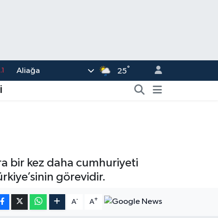
°
Aliağa
18
25
32
İ
38
0
14
.1
a bir kez daha cumhuriyeti
iye’sinin görevidir.
-
+
A
A