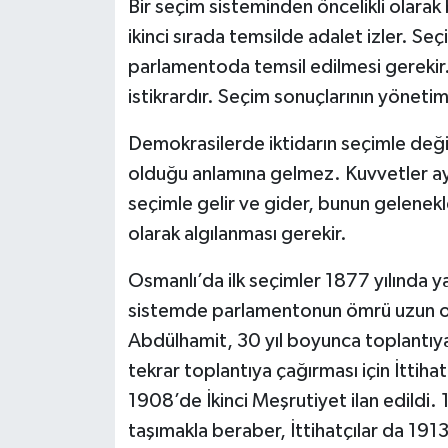
Bir seçim sisteminden öncelikli olarak
ikinci sırada temsilde adalet izler. Se
parlamentoda temsil edilmesi gerekir
istikrardır. Seçim sonuçlarının yönetim
Demokrasilerde iktidarın seçimle değ
olduğu anlamına gelmez. Kuvvetler ayr
seçimle gelir ve gider, bunun gelenek
olarak algılanması gerekir.
Osmanlı’da ilk seçimler 1877 yılında 
sistemde parlamentonun ömrü uzun olm
Abdülhamit, 30 yıl boyunca toplantıy
tekrar toplantıya çağırması için İttih
1908’de İkinci Meşrutiyet ilan edildi. 1
taşımakla beraber, İttihatçılar da 191