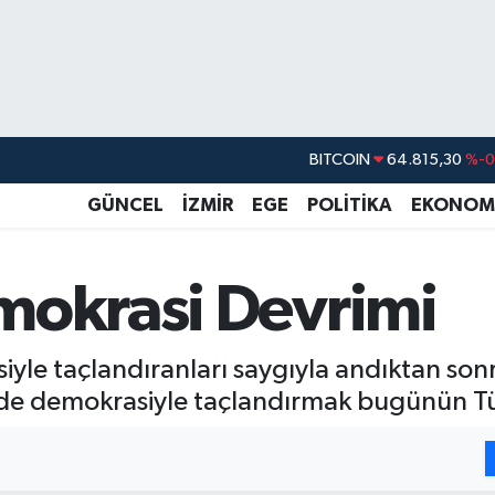
DOLAR
47,7436
%0.
EURO
55,2510
%0.
GÜNCEL
İZMİR
EGE
POLİTİKA
EKONOM
STERLİN
64,4811
%0.
GRAM ALTIN
6660.55
%
mokrasi Devrimi
BİST100
13.779
%-
BITCOIN
64.815,30
%-0
le taçlandıranları saygıyla andıktan sonr
lde demokrasiyle taçlandırmak bugünün Türk