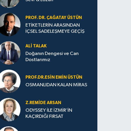
PROF. DR. ÇAĞATAY ÜSTÜN
ETİKETLERİN ARASINDAN
İÇSEL SADELEŞMEYE GEÇİŞ
ALI TALAK
Doğanın Dengesi ve Can
Dostlarımız
PROF.DR.ESIN EMIN ÜSTÜN
OSMANLIDAN KALAN MİRAS
Z.REMIDE ARSAN
ODYSSEY İLE İZMİR’İN
KAÇIRDIĞI FIRSAT