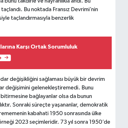
 bunu takdirle ve hayranlıkla andı. Bu
taçlandı. Bu noktada Fransız Devrimi’nin
yle taçlandırmasıyla benzerlik
arına Karşı Ortak Sorumluluk
e
idar değişikliğini sağlaması büyük bir devrim
dar değişimini gelenekleştiremedi. Bunu
n bitirmesine bağlayanlar olsa da bunun
ıktır. Sonraki süreçte yaşananlar, demokratik
ştirememenin kabahati 1950 sonrasında ülke
örneği 2023 seçimleridir. 73 yıl sonra 1950’de