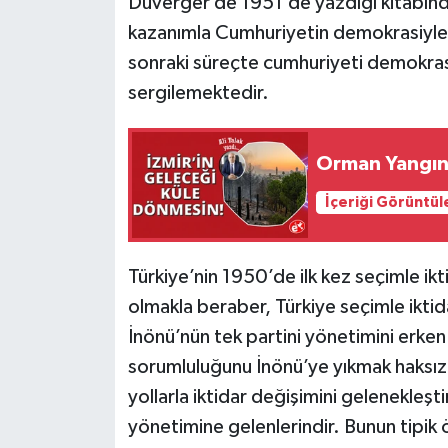
Duverger de 1951’de yazdığı kitabında
kazanımla Cumhuriyetin demokrasiyle 
sonraki süreçte cumhuriyeti demokrasi
sergilemektedir.
Orman Yangınl
İçeriği Görüntül
Türkiye’nin 1950’de ilk kez seçimle ikt
olmakla beraber, Türkiye seçimle ikti
İnönü’nün tek partini yönetimini erke
sorumluluğunu İnönü’ye yıkmak haksızl
yollarla iktidar değişimini gelenekle
yönetimine gelenlerindir. Bunun tipik 