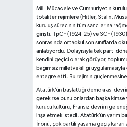
Milli Mücadele ve Cumhuriyetin kurul
totaliter rejimlere (Hitler, Stalin, Mu
kuruluş sürecinin tüm sancılarına rağm
girişti. TpCF (1924-25) ve SCF (193
sonrasında ortaokul son sınıflarda oku
anlatıyordu. Dolayısıyla tek parti dö
kendini geçici olarak görüyor, toplum
bağımsız milletvekilliği uygulamasıyla 
entegre etti. Bu rejimin güçlenmesine
Atatürk’ün başlattığı demokrasi devr
gerekirse bunu onlardan başka kimse
kurucu kültürü, Fransız devrim gelen
inşa etmek istedi. Atatürk’ün yarım b
İnönü, çok partili yaşama geçiş karar