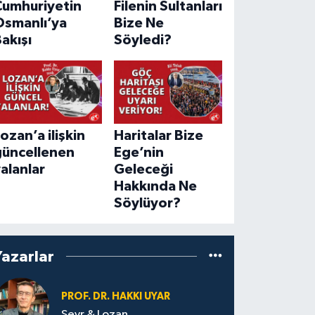
Cumhuriyetin
Filenin Sultanları
Osmanlı’ya
Bize Ne
akışı
Söyledi?
ozan’a ilişkin
Haritalar Bize
güncellenen
Ege’nin
alanlar
Geleceği
Hakkında Ne
Söylüyor?
Yazarlar
PROF. DR. HAKKI UYAR
Sevr & Lozan