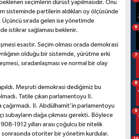
 beklenen seçimlerin dürüst yapılmasıdır. Onu
çim sisteminde partilerin aldıkları oy ölçüsünde
. Üçüncü sırada gelen ise yönetimde
6
de istikrar sağlaması beklenir.
işmesi esastır. Seçim olması orada demokrasi
ılığının olduğu bir sistemde, yürütme erki
7
leşmesi, sıradanlaşması ve normal bir olay
8
yapıldı. Meşruti demokrasi dediğimiz bu
adı. Tatile çıkan parlamentoyu II.
a çağırmadı. II. Abdülhamit’in parlamentoyu
9
atçı subayların dağa çıkması gerekti. Böylece
908-1912 yılları arası çoğulcu bir nitelik
3 sonrasında otoriter bir yönetim kurdular.
10