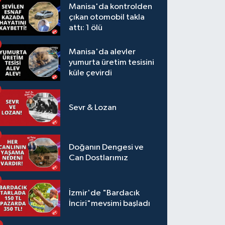
Manisa'da kontrolden
çıkan otomobil takla
attı: 1 ölü
Manisa'da alevler
yumurta üretim tesisini
küle çevirdi
Sevr & Lozan
Doğanın Dengesi ve
Can Dostlarımız
İzmir'de "Bardacık
İnciri"mevsimi başladı