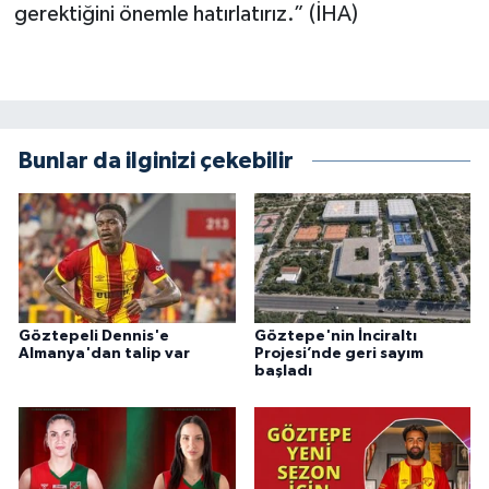
gerektiğini önemle hatırlatırız.” (İHA)
Bunlar da ilginizi çekebilir
Göztepeli Dennis'e
Göztepe'nin İnciraltı
Almanya'dan talip var
Projesi’nde geri sayım
başladı