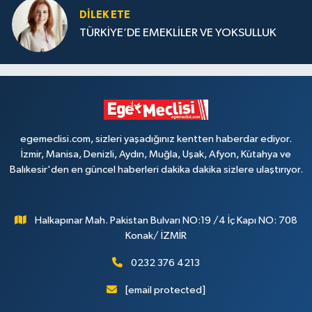
DILEK ETE
TÜRKİYE’DE EMEKLİLER VE YOKSULLUK
egemeclisi.com, sizleri yaşadığınız kentten haberdar ediyor.
İzmir, Manisa, Denizli, Aydın, Muğla, Uşak, Afyon, Kütahya ve
Balıkesir'den en güncel haberleri dakika dakika sizlere ulaştırıyor.
Halkapınar Mah. Pakistan Bulvarı NO:19 /4 İç Kapı NO: 708
Konak/ İZMİR
0232 376 4213
[email protected]