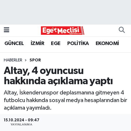
EGE
EKONOMİ
GÜNCEL
İZMİR
EGE
POLİTİKA
EKONOMİ
GÜNCEL
HABERLER
SPOR
İZMİR
Altay, 4 oyuncusu
hakkında açıklama yaptı
ÖZEL HABER
Altay, İskenderunspor deplasmanına gitmeyen 4
POLİTİKA
futbolcu hakkında sosyal medya hesaplarından bir
açıklama yayımladı.
Programlar
15.10.2024 - 09:47
YAYINLANMA
SPOR