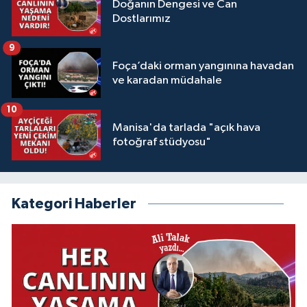
Doğanın Dengesi ve Can
Dostlarımız
9
Foça’daki orman yangınına havadan
ve karadan müdahale
10
Manisa'da tarlada "açık hava
fotoğraf stüdyosu"
Kategori Haberler