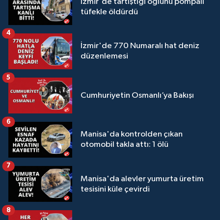
İzmir'de tartıştığı oğlunu pompalı
tüfekle öldürdü
4
İzmir'de 770 Numaralı hat deniz
düzenlemesi
5
Cumhuriyetin Osmanlı’ya Bakışı
6
Manisa'da kontrolden çıkan
otomobil takla attı: 1 ölü
7
Manisa'da alevler yumurta üretim
tesisini küle çevirdi
8