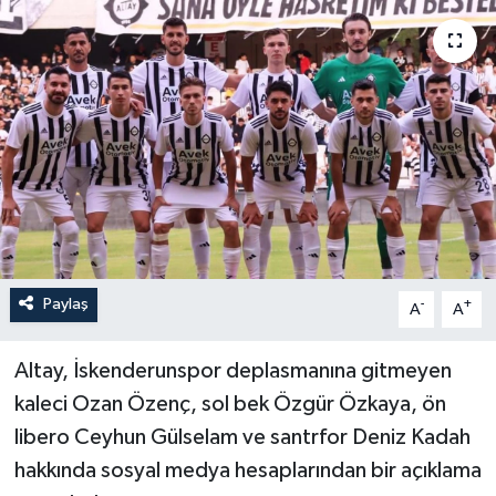
YAŞAM
Paylaş
-
+
A
A
Altay, İskenderunspor deplasmanına gitmeyen
kaleci Ozan Özenç, sol bek Özgür Özkaya, ön
libero Ceyhun Gülselam ve santrfor Deniz Kadah
hakkında sosyal medya hesaplarından bir açıklama