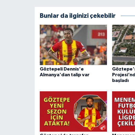
Bunlar da ilginizi çekebilir
Göztepeli Dennis'e
Göztepe'ni
Almanya'dan talip var
Projesi’n
başladı