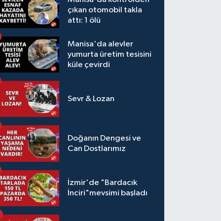
çıkan otomobil takla
attı: 1 ölü
Manisa'da alevler
yumurta üretim tesisini
küle çevirdi
Sevr & Lozan
Doğanın Dengesi ve
Can Dostlarımız
İzmir'de "Bardacık
İnciri"mevsimi başladı