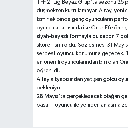
TFF 2. Lig Beyaz Grup’ta sezonu 25 
düşmekten kurtulamayan Altay, yeni s
İzmir ekibinde genç oyuncuların perf
oyuncular arasında ise Onur Efe öne ç
siyah-beyazlı formayla bu sezon 7 gol 
skorer ismi oldu. Sözleşmesi 31 Mayıs 
serbest oyuncu konumuna geçecek. Tr
en önemli oyuncularından biri olan Onu
öğrenildi.
Altay altyapısından yetişen golcü oyun
bekleniyor.
28 Mayıs'ta gerçekleşecek olağan ge
başarılı oyuncu ile yeniden anlaşma ze