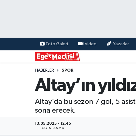
EGE
EKONOMİ
Foto Galeri
Video
Yazarlar
GÜNCEL
İZMİR
HABERLER
SPOR
Altay’ın yıldı
ÖZEL HABER
Altay’da bu sezon 7 gol, 5 asi
POLİTİKA
sona erecek.
Programlar
13.05.2025 - 12:45
YAYINLANMA
SPOR