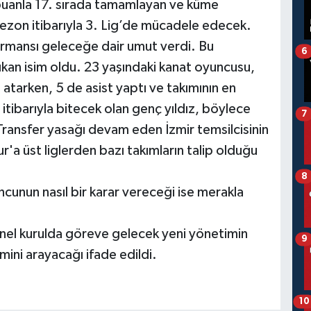
puanla 17. sırada tamamlayan ve küme
ezon itibarıyla 3. Lig’de mücadele edecek.
ormansı geleceğe dair umut verdi. Bu
6
ıkan isim oldu. 23 yaşındaki kanat oyuncusu,
atarken, 5 de asist yaptı ve takımının en
itibarıyla bitecek olan genç yıldız, böylece
7
ansfer yasağı devam eden İzmir temsilcisinin
r'a üst liglerden bazı takımların talip olduğu
8
cunun nasıl bir karar vereceği ise merakla
nel kurulda göreve gelecek yeni yönetimin
9
mini arayacağı ifade edildi.
10