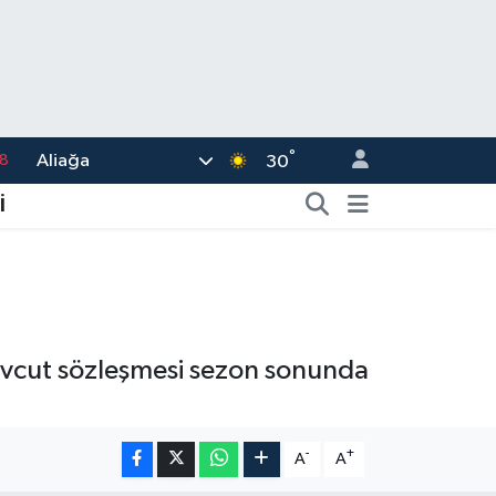
18
°
Aliağa
30
8
İ
2
8
3
4
mevcut sözleşmesi sezon sonunda
-
+
A
A