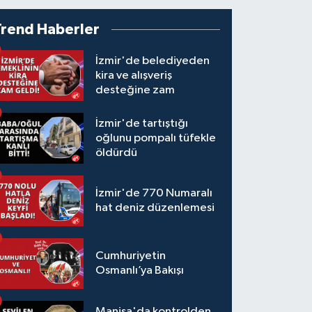
Trend Haberler
İzmir'de belediyeden
kira ve alışveriş
desteğine zam
İzmir'de tartıştığı
oğlunu pompalı tüfekle
öldürdü
İzmir'de 770 Numaralı
hat deniz düzenlemesi
Cumhuriyetin
Osmanlı’ya Bakışı
Manisa'da kontrolden