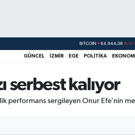
BITCOIN
64.944,08
%-0.
DOLAR
47,7436
%0.1
GÜNCEL
İZMİR
EGE
POLİTİKA
EKONOM
EURO
55,2510
%0.3
STERLİN
64,4811
%0.3
zı serbest kalıyor
GRAM ALTIN
6660.55
%0.0
BİST100
13.779
%-1
stlik performans sergileyen Onur Efe’nin 