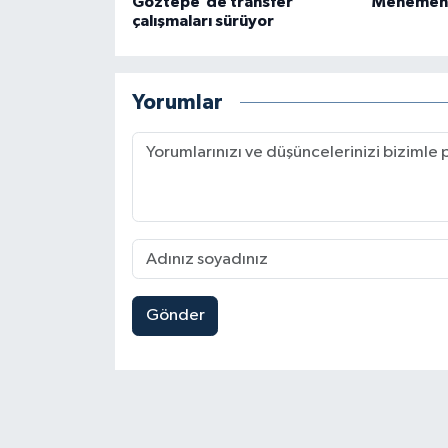
Göztepe'de transfer
Menemen F
çalışmaları sürüyor
Yorumlar
Gönder