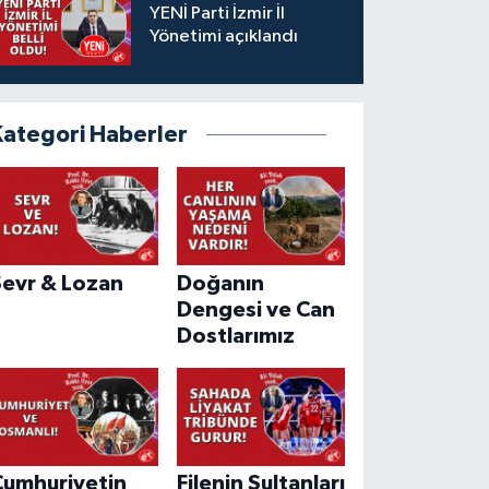
YENİ Parti İzmir İl
Yönetimi açıklandı
Kategori Haberler
Sevr & Lozan
Doğanın
Dengesi ve Can
Dostlarımız
Cumhuriyetin
Filenin Sultanları