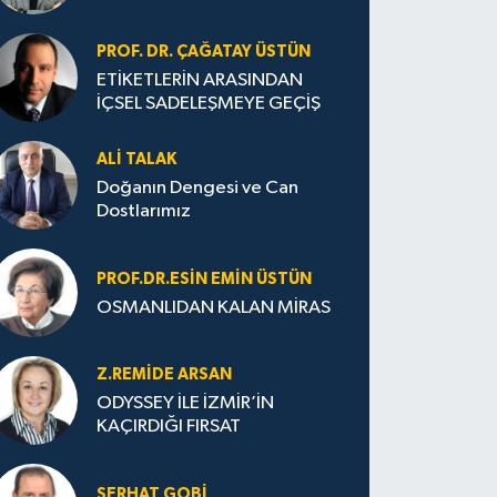
PROF. DR. ÇAĞATAY ÜSTÜN
ETİKETLERİN ARASINDAN
İÇSEL SADELEŞMEYE GEÇİŞ
ALI TALAK
Doğanın Dengesi ve Can
Dostlarımız
PROF.DR.ESIN EMIN ÜSTÜN
OSMANLIDAN KALAN MİRAS
Z.REMIDE ARSAN
ODYSSEY İLE İZMİR’İN
KAÇIRDIĞI FIRSAT
SERHAT GOBİ