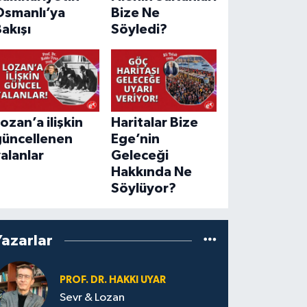
Osmanlı’ya
Bize Ne
akışı
Söyledi?
ozan’a ilişkin
Haritalar Bize
güncellenen
Ege’nin
alanlar
Geleceği
Hakkında Ne
Söylüyor?
Yazarlar
PROF. DR. HAKKI UYAR
Sevr & Lozan