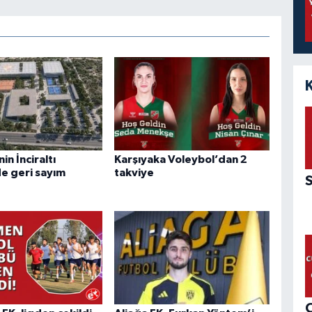
n İnciraltı
Karşıyaka Voleybol’dan 2
de geri sayım
takviye