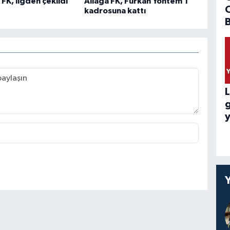
K, ligden çekildi
Aliağa FK, Furkan Yöntem’i
kadrosuna kattı
B
L
y