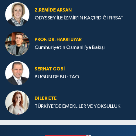
Z.REMIDE ARSAN
ODYSSEY İLE İZMİR’İN KAÇIRDIĞI FIRSAT
PROF. DR. HAKKI UYAR
Cumhuriyetin Osmanlı’ya Bakışı
SERHAT GOBİ
BUGÜN DE BU : TAO
DILEK ETE
TÜRKİYE’DE EMEKLİLER VE YOKSULLUK