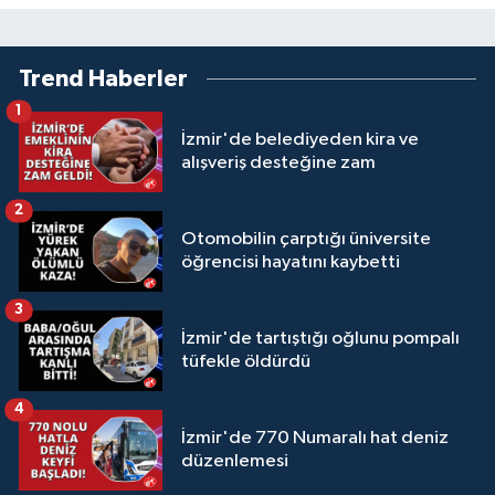
Trend Haberler
1
İzmir'de belediyeden kira ve
alışveriş desteğine zam
2
Otomobilin çarptığı üniversite
öğrencisi hayatını kaybetti
3
İzmir'de tartıştığı oğlunu pompalı
tüfekle öldürdü
4
İzmir'de 770 Numaralı hat deniz
düzenlemesi