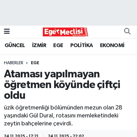
EGE
EKONOMİ
GÜNCEL
İZMİR
EGE
POLİTİKA
EKONOMİ
GÜNCEL
HABERLER
EGE
İZMİR
Ataması yapılmayan
öğretmen köyünde çiftçi
ÖZEL HABER
oldu
POLİTİKA
üzik öğretmenliği bölümünden mezun olan 28
yaşındaki Gül Dural, rotasını memleketindeki
Programlar
zeytin bahçelerine çevirdi.
SPOR
24.11.2025 - 17:21
24.11.2025 - 22:02