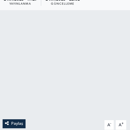
YAYINLANMA
GÜNCELLEME
YAŞAM
Paylaş
-
+
A
A