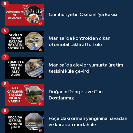
5
Cumhuriyetin Osmanlı’ya Bakışı
6
Manisa'da kontrolden çıkan
otomobil takla attı: 1 ölü
7
Manisa'da alevler yumurta üretim
tesisini küle çevirdi
8
Doğanın Dengesi ve Can
Dostlarımız
9
Foça’daki orman yangınına havadan
ve karadan müdahale