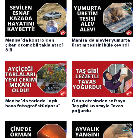
Manisa'da kontrolden
Manisa'da alevler yumurta
çıkan otomobil takla attı: 1
üretim tesisini küle çevirdi
ölü
Manisa'da tarlada "açık
Odun ateşinden sofraya:
hava fotoğraf stüdyosu"
Taş gibi kıvamıyla Tavas
yoğurdu