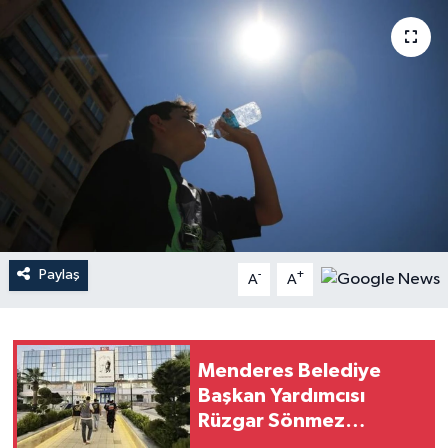
YAŞAM
Paylaş
-
+
A
A
Menderes Belediye
Başkan Yardımcısı
Rüzgar Sönmez
gözaltında