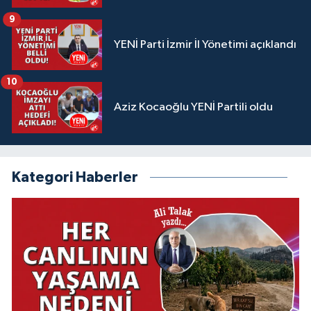
9
YENİ Parti İzmir İl Yönetimi açıklandı
10
Aziz Kocaoğlu YENİ Partili oldu
Kategori Haberler