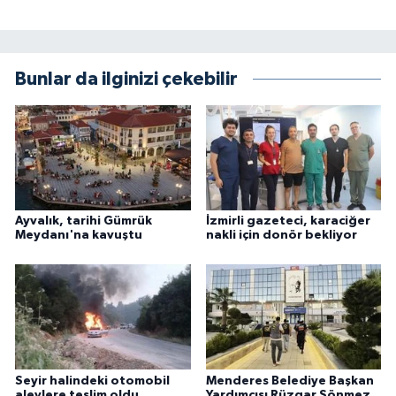
Bunlar da ilginizi çekebilir
Ayvalık, tarihi Gümrük
İzmirli gazeteci, karaciğer
Meydanı'na kavuştu
nakli için donör bekliyor
Seyir halindeki otomobil
Menderes Belediye Başkan
alevlere teslim oldu
Yardımcısı Rüzgar Sönmez