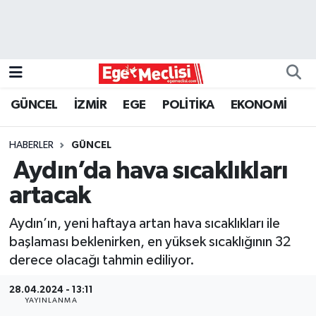
EGE
EKONOMİ
GÜNCEL
İZMİR
EGE
POLİTİKA
EKONOMİ
GÜNCEL
HABERLER
GÜNCEL
İZMİR
Aydın’da hava sıcaklıkları
artacak
ÖZEL HABER
Aydın’ın, yeni haftaya artan hava sıcaklıkları ile
POLİTİKA
başlaması beklenirken, en yüksek sıcaklığının 32
derece olacağı tahmin ediliyor.
Programlar
28.04.2024 - 13:11
YAYINLANMA
SPOR