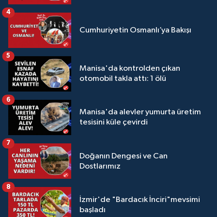
4
Cumhuriyetin Osmanlı’ya Bakışı
5
Manisa'da kontrolden çıkan
otomobil takla attı: 1 ölü
6
Manisa'da alevler yumurta üretim
tesisini küle çevirdi
7
Doğanın Dengesi ve Can
Dostlarımız
8
İzmir'de "Bardacık İnciri"mevsimi
başladı