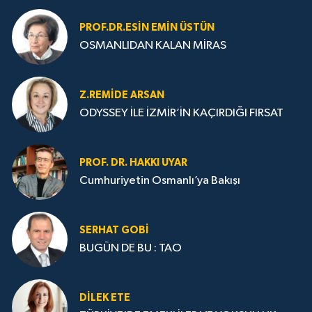
PROF.DR.ESIN EMIN ÜSTÜN
OSMANLIDAN KALAN MİRAS
Z.REMIDE ARSAN
ODYSSEY İLE İZMİR’İN KAÇIRDIĞI FIRSAT
PROF. DR. HAKKI UYAR
Cumhuriyetin Osmanlı’ya Bakışı
SERHAT GOBİ
BUGÜN DE BU : TAO
DILEK ETE