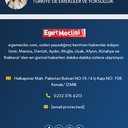
TÜRKİYE’DE EMEKLİLER VE YOKSULLUK
egemeclisi.com, sizleri yaşadığınız kentten haberdar ediyor.
İzmir, Manisa, Denizli, Aydın, Muğla, Uşak, Afyon, Kütahya ve
Balıkesir'den en güncel haberleri dakika dakika sizlere ulaştırıyor.
Halkapınar Mah. Pakistan Bulvarı NO:19 /4 İç Kapı NO: 708
Konak/ İZMİR
0232 376 4213
[email protected]