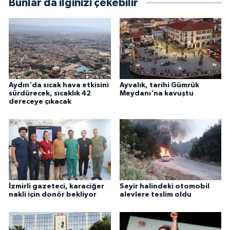
Bunlar da ilginizi çekebilir
Aydın'da sıcak hava etkisini
Ayvalık, tarihi Gümrük
sürdürecek, sıcaklık 42
Meydanı'na kavuştu
dereceye çıkacak
İzmirli gazeteci, karaciğer
Seyir halindeki otomobil
nakli için donör bekliyor
alevlere teslim oldu