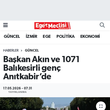
EGE
EKONOMİ
GÜNCEL
İZMİR
EGE
POLİTİKA
EKONOMİ
GÜNCEL
HABERLER
GÜNCEL
İZMİR
Başkan Akın ve 1071
Balıkesirli genç
ÖZEL HABER
Anıtkabir’de
POLİTİKA
17.05.2026 - 07:31
YAYINLANMA
Programlar
SPOR