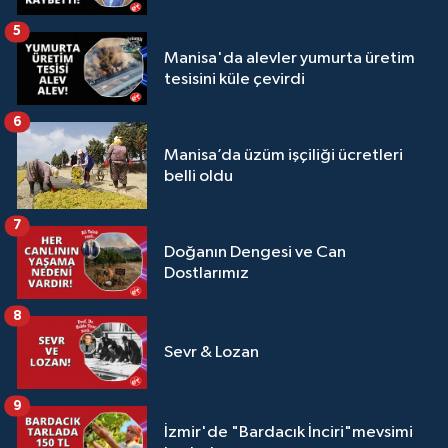
5
Manisa'da alevler yumurta üretim
tesisini küle çevirdi
6
Manisa’da üzüm işçiliği ücretleri
belli oldu
7
Doğanın Dengesi ve Can
Dostlarımız
8
Sevr & Lozan
9
İzmir'de "Bardacık İnciri"mevsimi