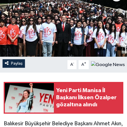
YAŞAM
Paylaş
-
+
A
A
Yeni Parti Manisa İl
Başkanı İlksen Özalper
gözaltına alındı
Balıkesir Büyükşehir Belediye Başkanı Ahmet Akın,