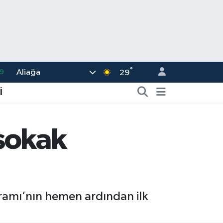
°
Aliağa
6
29
.1
İ
1
2
sokak
8
9
ramı’nın hemen ardından ilk