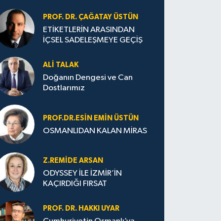
PROF. DR. ÇAĞATAY ÜSTÜN
ETİKETLERİN ARASINDAN
İÇSEL SADELEŞMEYE GEÇİŞ
ALI TALAK
Doğanın Dengesi ve Can
Dostlarımız
PROF.DR.ESIN EMIN ÜSTÜN
OSMANLIDAN KALAN MİRAS
Z.REMIDE ARSAN
ODYSSEY İLE İZMİR’İN
KAÇIRDIĞI FIRSAT
PROF. DR. HAKKI UYAR