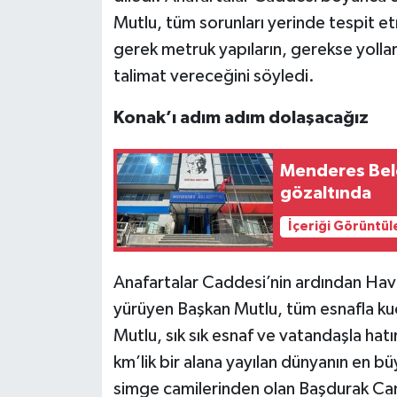
Mutlu, tüm sorunları yerinde tespit et
gerek metruk yapıların, gerekse yolları
talimat vereceğini söyledi.
Konak’ı adım adım dolaşacağız
Menderes Bele
gözaltında
İçeriği Görüntül
Anafartalar Caddesi’nin ardından Havr
yürüyen Başkan Mutlu, tüm esnafla kuca
Mutlu, sık sık esnaf ve vatandaşla hat
km’lik bir alana yayılan dünyanın en bü
simge camilerinden olan Başdurak Cami