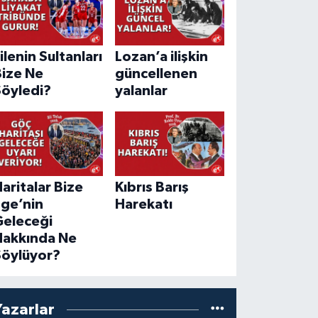
ilenin Sultanları
Lozan’a ilişkin
Bize Ne
güncellenen
Söyledi?
yalanlar
aritalar Bize
Kıbrıs Barış
Ege’nin
Harekatı
Geleceği
Hakkında Ne
Söylüyor?
Yazarlar