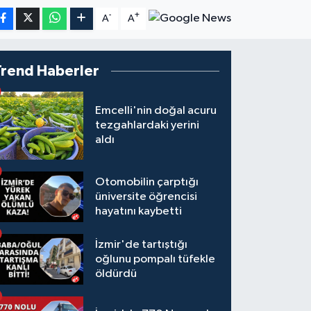
-
+
A
A
Trend Haberler
Emcelli'nin doğal acuru
tezgahlardaki yerini
aldı
Otomobilin çarptığı
üniversite öğrencisi
hayatını kaybetti
İzmir'de tartıştığı
oğlunu pompalı tüfekle
öldürdü