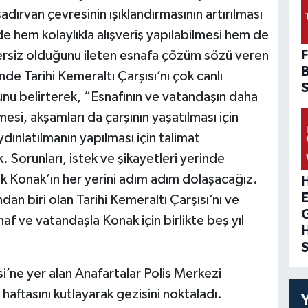
ırvan çevresinin ışıklandırmasının artırılması
e hem kolaylıkla alışveriş yapılabilmesi hem de
F
tersiz olduğunu ileten esnafa çözüm sözü veren
e Tarihi Kemeraltı Çarşısı’nı çok canlı
nu belirterek, “Esnafının ve vatandaşın daha
mesi, akşamları da çarşının yaşatılması için
dınlatılmanın yapılması için talimat
. Sorunları, istek ve şikayetleri yerinde
k Konak’ın her yerini adım adım dolaşacağız.
H
dan biri olan Tarihi Kemeraltı Çarşısı’nı ve
snaf ve vatandaşla Konak için birlikte beş yıl
’ne yer alan Anafartalar Polis Merkezi
haftasını kutlayarak gezisini noktaladı.