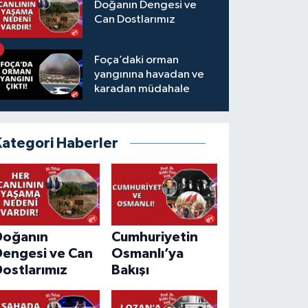
Doğanın Dengesi ve
Can Dostlarımız
Foça’daki orman
yangınına havadan ve
karadan müdahale
Kategori Haberler
Doğanın
Cumhuriyetin
Dengesi ve Can
Osmanlı’ya
ostlarımız
Bakışı