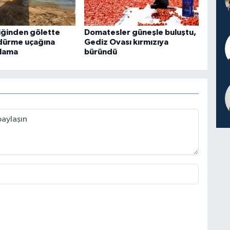
liğinden gölette
Domatesler güneşle buluştu,
dürme uçağına
Gediz Ovası kırmızıya
ıklama
büründü