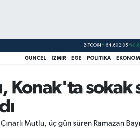
DOLAR
47,5986
%0.0
EURO
55,0700
%0
GÜNCEL
İZMİR
EGE
POLİTİKA
EKONOM
STERLİN
64,2438
%0.2
GRAM ALTIN
6513.94
%0.3
, Konak'ta sokak 
BİST100
13.768
%4
dı
BITCOIN
64.602,05
%0.6
r Çınarlı Mutlu, üç gün süren Ramazan Bay