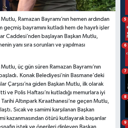
lı Mutlu, Ramazan Bayramı’nın hemen ardından
5
 geçmiş bayramını kutladı hem de hayırlı işler
lar Caddesi’nden başlayan Başkan Mutlu,
menin yanı sıra sorunları ve yapılması
6
ı Mutlu, üç gün süren Ramazan Bayramı’nın
7
 başladı. Konak Belediyesi’nin Basmane’deki
r Çarşısı’na giden Başkan Mutlu, ilk olarak
i ve Polis Haftası’nı kutladığı memurlara iyi
8
Tarihi Altınpark Kıraathanesi’ne geçen Mutlu,
aştı. Sıcak ve samimi karşılanan Başkan
imi kazanmasından ötürü kutlayarak başarılar
9
nafın istek ve önerileri dinleyen Başkan