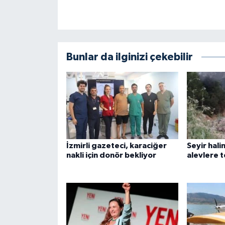
Bunlar da ilginizi çekebilir
İzmirli gazeteci, karaciğer
Seyir hal
nakli için donör bekliyor
alevlere t