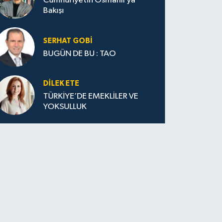
Cumhuriyetin Osmanlı’ya
Bakışı
SERHAT GOBİ
BUGÜN DE BU : TAO
DILEK ETE
TÜRKİYE’DE EMEKLİLER VE
YOKSULLUK