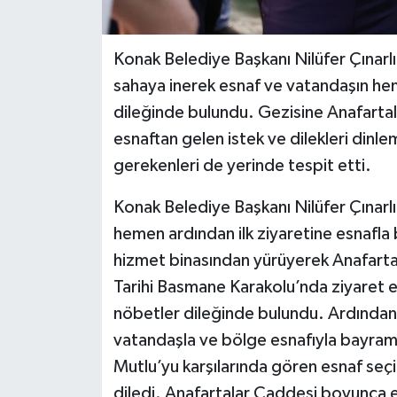
Konak Belediye Başkanı Nilüfer Çınar
sahaya inerek esnaf ve vatandaşın hem
dileğinde bulundu. Gezisine Anafarta
esnaftan gelen istek ve dilekleri dinle
gerekenleri de yerinde tespit etti.
Konak Belediye Başkanı Nilüfer Çınarl
hemen ardından ilk ziyaretine esnafla
hizmet binasından yürüyerek Anafartala
Tarihi Basmane Karakolu’nda ziyaret ett
nöbetler dileğinde bulundu. Ardından 
vatandaşla ve bölge esnafıyla bayraml
Mutlu’yu karşılarında gören esnaf seç
diledi. Anafartalar Caddesi boyunca es