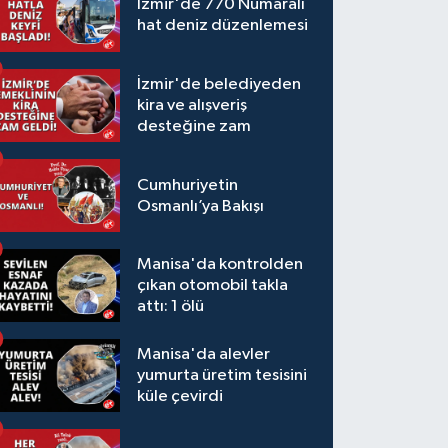
İzmir'de 770 Numaralı
hat deniz düzenlemesi
İzmir'de belediyeden
kira ve alışveriş
desteğine zam
Cumhuriyetin
Osmanlı’ya Bakışı
Manisa'da kontrolden
çıkan otomobil takla
attı: 1 ölü
Manisa'da alevler
yumurta üretim tesisini
küle çevirdi