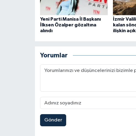
Yeni Parti Manisa İl Başkanı
İzmir Vali
İlksen Özalper gözaltına
kalan sön
alındı
ilişkin aç
Yorumlar
Gönder