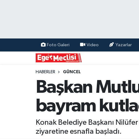
EGE
EKONOMİ
Foto Galeri
Video
Yazarlar
GÜNCEL
İZMİR
HABERLER
GÜNCEL
Başkan Mutlu
ÖZEL HABER
bayram kutla
POLİTİKA
Programlar
Konak Belediye Başkanı Nilüfe
ziyaretine esnafla başladı.
SPOR