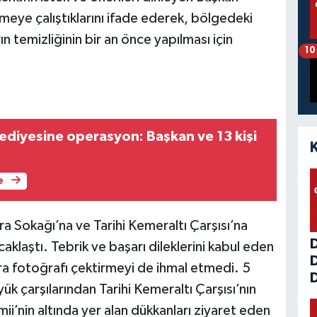
meye çalıştıklarını ifade ederek, bölgedeki
n temizliğinin bir an önce yapılması için
10
diyesine operasyon: Başkan ve 13 kişi
e
a Sokağı’na ve Tarihi Kemeraltı Çarşısı’na
klaştı. Tebrik ve başarı dileklerini kabul eden
ıra fotoğrafı çektirmeyi de ihmal etmedi. 5
D
yük çarşılarından Tarihi Kemeraltı Çarşısı’nın
i’nin altında yer alan dükkanları ziyaret eden