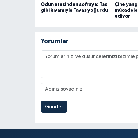
Odun ateşinden sofraya: Taş
Çine yang
gibi kıvamıyla Tavas yoğurdu
mücadele
ediyor
Yorumlar
Gönder