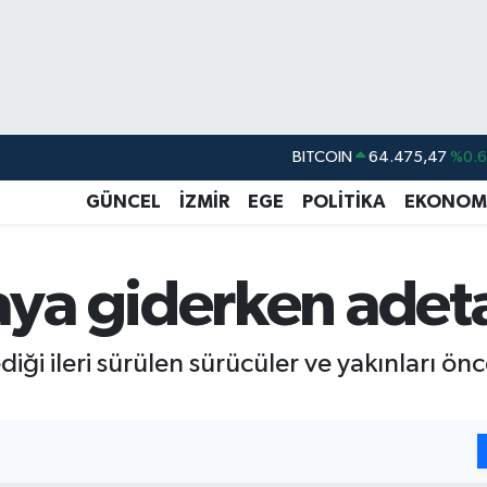
DOLAR
47,5971
%0.
EURO
55,1336
%0.
GÜNCEL
İZMİR
EGE
POLİTİKA
EKONOM
STERLİN
64,2534
%0.
GRAM ALTIN
6518.23
%0.
a giderken adeta 
BİST100
13.703
%
BITCOIN
64.475,47
%0.
iği ileri sürülen sürücüler ve yakınları ön