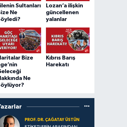
ilenin Sultanları
Lozan’a ilişkin
Bize Ne
güncellenen
Söyledi?
yalanlar
aritalar Bize
Kıbrıs Barış
Ege’nin
Harekatı
Geleceği
Hakkında Ne
Söylüyor?
Yazarlar
PROF. DR. ÇAĞATAY ÜSTÜN