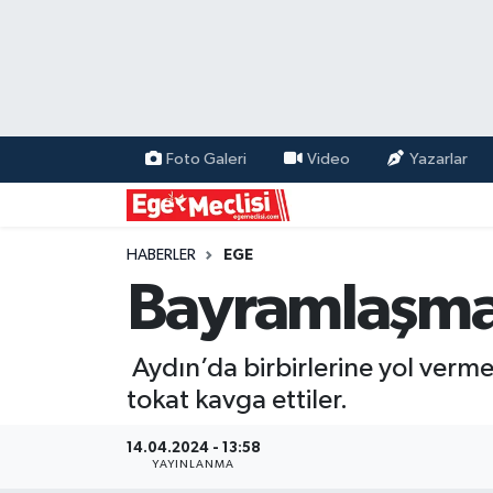
EGE
EKONOMİ
Foto Galeri
Video
Yazarlar
GÜNCEL
İZMİR
HABERLER
EGE
Bayramlaşmay
ÖZEL HABER
Aydın’da birbirlerine yol vermed
POLİTİKA
tokat kavga ettiler.
Programlar
14.04.2024 - 13:58
YAYINLANMA
SPOR