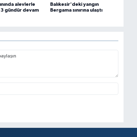
ınında alevlerle
Balıkesir'deki yangın
 3 gündür devam
Bergama sınırına ulaştı