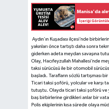
Manisa'da alev
İçeriği Görüntül
Aydın’ın Kuşadası ilçesi’nde birbirleri
yakınları önce tartıştı daha sonra te
giderken adeta meydan savaşına tutuşa
Olay, Hacıfeyzullah Mahallesi’nde meyd
taksi sürücüsü ile bir otomobil sürüc
başladı. Tarafların sözlü tartışması b
Ticari taksi şoförü, yolcular ve karşı 
tutuştu. Olayda ticari taksi şoförü ve 
baş birbirlerine girdikleri anlar bir v
Polis ekiplerinin kısa sürede olaya m