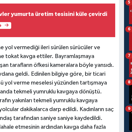
5
ler yumurta üretim tesisini küle çevirdi
e
6
ne yol vermediği ileri sürülen sürücüler ve
kme tokat kavga ettiler. Bayramlaşmaya
7
n tarafların öfkesi kameralara böyle yansıdı.
ana geldi. Edinilen bilgiye göre, bir ticari
üsü yol verme meselesi yüzünden tartışmaya
8
ir anda tekmeli yumruklu kavgaya dönüştü.
tarafın yakınları tekmeli yumruklu kavgaya
yolcular dakikalarca darp edildi. Kadınların saç
9
atandaş tarafından saniye saniye kaydedildi.
üdahale etmesinin ardından kavga daha fazla