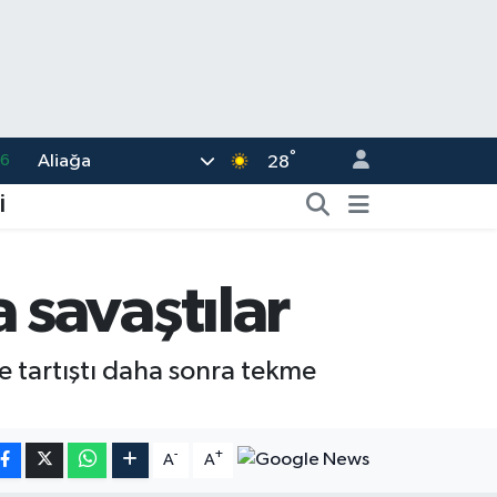
°
Aliağa
05
28
18
İ
22
39
savaştılar
0
66
ce tartıştı daha sonra tekme
-
+
A
A