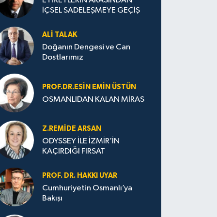
ETİKETLERİN ARASINDAN
İÇSEL SADELEŞMEYE GEÇİŞ
ALI TALAK
Doğanın Dengesi ve Can
Dostlarımız
PROF.DR.ESIN EMIN ÜSTÜN
OSMANLIDAN KALAN MİRAS
Z.REMIDE ARSAN
ODYSSEY İLE İZMİR’İN
KAÇIRDIĞI FIRSAT
PROF. DR. HAKKI UYAR
Cumhuriyetin Osmanlı’ya
Bakışı