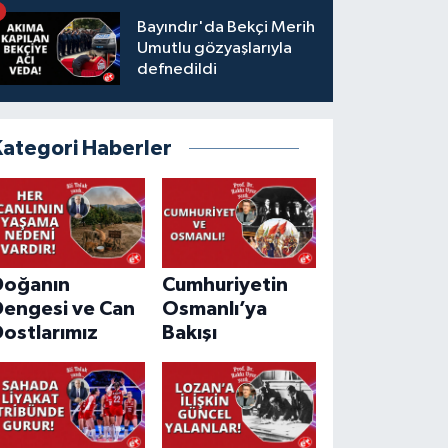
Bayındır'da Bekçi Merih
Umutlu gözyaşlarıyla
defnedildi
Kategori Haberler
Doğanın
Cumhuriyetin
Dengesi ve Can
Osmanlı’ya
ostlarımız
Bakışı