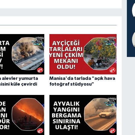
 alevler yumurta
Manisa'da tarlada "açık hava
isini küle çevirdi
fotoğraf stüdyosu"