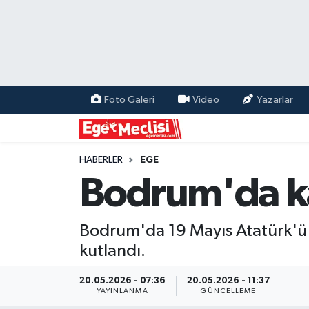
EGE
EKONOMİ
Foto Galeri
Video
Yazarlar
GÜNCEL
İZMİR
HABERLER
EGE
Bodrum'da ka
ÖZEL HABER
Bodrum'da 19 Mayıs Atatürk'ü A
POLİTİKA
kutlandı.
Programlar
20.05.2026 - 07:36
20.05.2026 - 11:37
YAYINLANMA
GÜNCELLEME
SPOR