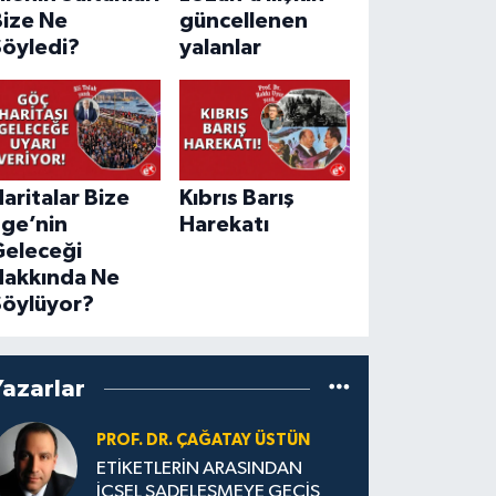
Bize Ne
güncellenen
Söyledi?
yalanlar
aritalar Bize
Kıbrıs Barış
Ege’nin
Harekatı
Geleceği
Hakkında Ne
Söylüyor?
Yazarlar
PROF. DR. ÇAĞATAY ÜSTÜN
ETİKETLERİN ARASINDAN
İÇSEL SADELEŞMEYE GEÇİŞ