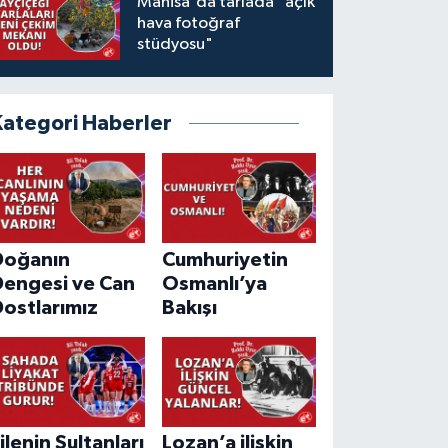
Manisa'da tarlada "açık
hava fotoğraf
stüdyosu"
Kategori Haberler
Doğanın
Cumhuriyetin
Dengesi ve Can
Osmanlı’ya
ostlarımız
Bakışı
ilenin Sultanları
Lozan’a ilişkin