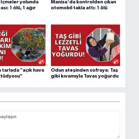
İçmeler yolunda
Manisa'da kontrolden çıkan
sı: 1 ölü, 1 ağır
otomobil takla attı: 1 ölü
 tarlada "açık hava
Odun ateşinden sofraya: Taş
stüdyosu"
gibi kıvamıyla Tavas yoğurdu