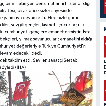
, bir milletin yeniden umutlarını filizlendirdiği
ük ateşi, biraz önce sizler sayesinde
mde yanmaya devam etti. Hepinizle gurur
r, sevgili gençler, kıymetli çocuklar; ulu
, cumhuriyeti gençlere emanet etmiştir. İşte
 bekçileri, yılmaz savunucuları; emanetini aldığı
uriyet değerleriyle Türkiye Cumhuriyeti'ni
a devam edecek" dedi.
çek takdim etti. Sevilen sanatçı Sertab
 söyledi (İHA)
D
F