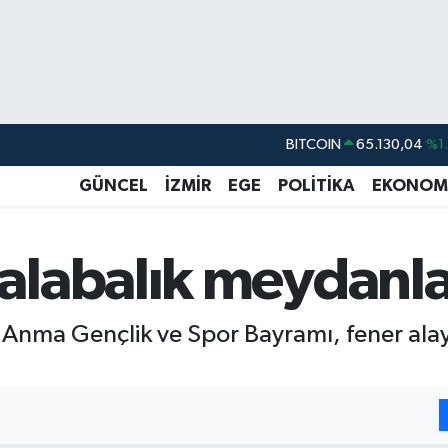
DOLAR
47,7106
%0.
EURO
55,1652
%0.
GÜNCEL
İZMİR
EGE
POLİTİKA
EKONOM
STERLİN
64,4046
%0.
GRAM ALTIN
6618.49
%2.
labalık meydanla
BİST100
13.773
%-
BITCOIN
65.130,04
%1
nma Gençlik ve Spor Bayramı, fener alayı