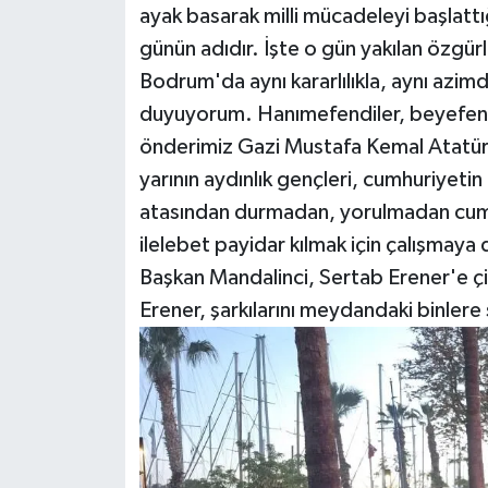
ayak basarak milli mücadeleyi başlattığı
günün adıdır. İşte o gün yakılan özgürl
Bodrum'da aynı kararlılıkla, aynı azi
duyuyorum. Hanımefendiler, beyefendile
önderimiz Gazi Mustafa Kemal Atatürk
yarının aydınlık gençleri, cumhuriyetin
atasından durmadan, yorulmadan cumh
ilelebet payidar kılmak için çalışmay
Başkan Mandalinci, Sertab Erener'e çi
Erener, şarkılarını meydandaki binlere