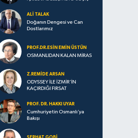
ALI TALAK
Doğanın Dengesi ve Can
Dostlarımız
PROF.DR.ESIN EMIN ÜSTÜN
OSMANLIDAN KALAN MİRAS
Z.REMIDE ARSAN
ODYSSEY İLE İZMİR’İN
KAÇIRDIĞI FIRSAT
PROF. DR. HAKKI UYAR
Cumhuriyetin Osmanlı’ya
Bakışı
SERHAT GOBİ