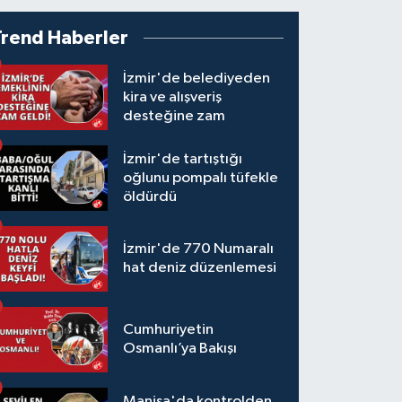
Trend Haberler
İzmir'de belediyeden
kira ve alışveriş
desteğine zam
İzmir'de tartıştığı
oğlunu pompalı tüfekle
öldürdü
İzmir'de 770 Numaralı
hat deniz düzenlemesi
Cumhuriyetin
Osmanlı’ya Bakışı
Manisa'da kontrolden