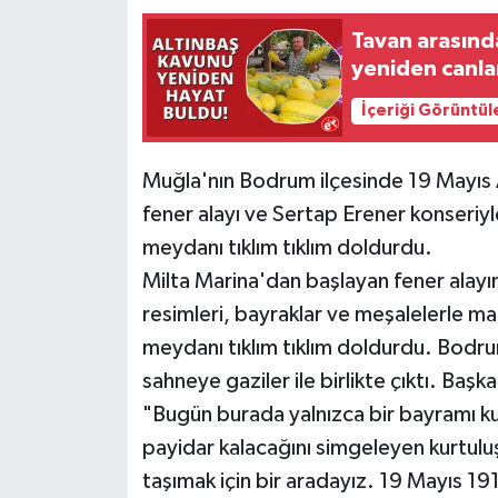
Tavan arasınd
yeniden canla
İçeriği Görüntül
Muğla'nın Bodrum ilçesinde 19 Mayıs
fener alayı ve Sertap Erener konseriyle
meydanı tıklım tıklım doldurdu.
Milta Marina'dan başlayan fener alayın
resimleri, bayraklar ve meşalelerle m
meydanı tıklım tıklım doldurdu. Bodr
sahneye gaziler ile birlikte çıktı. Ba
"Bugün burada yalnızca bir bayramı kut
payidar kalacağını simgeleyen kurtulu
taşımak için bir aradayız. 19 Mayıs 