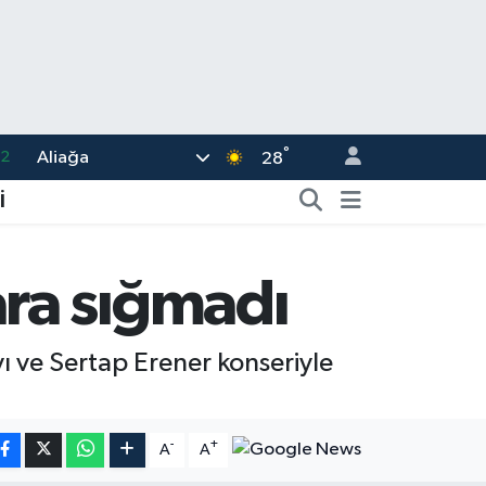
°
Aliağa
17
28
27
İ
35
12
ra sığmadı
19
.2
 ve Sertap Erener konseriyle
-
+
A
A