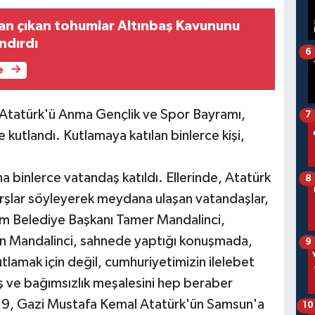
an çıkan tohumlar Altınbaş Kavununu
ndırdı
6
e
 Atatürk'ü Anma Gençlik ve Spor Bayramı,
7
 kutlandı. Kutlamaya katılan binlerce kişi,
a binlerce vatandaş katıldı. Ellerinde, Atatürk
8
arşlar söyleyerek meydana ulaşan vatandaşlar,
um Belediye Başkanı Tamer Mandalinci,
şkan Mandalinci, sahnede yaptığı konuşmada,
9
lamak için değil, cumhuriyetimizin ilelebet
ş ve bağımsızlık meşalesini hep beraber
1919, Gazi Mustafa Kemal Atatürk'ün Samsun'a
10