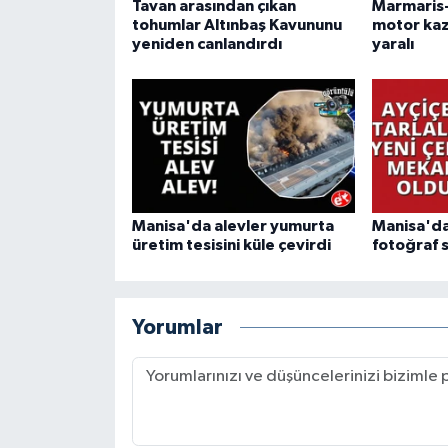
Tavan arasından çıkan
Marmaris-
tohumlar Altınbaş Kavununu
motor kaza
yeniden canlandırdı
yaralı
Manisa'da alevler yumurta
Manisa'da
üretim tesisini küle çevirdi
fotoğraf 
Yorumlar