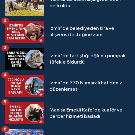
belli oldu
2
İzmir'de belediyeden kira ve
alışveriş desteğine zam
3
İzmir'de tartıştığı oğlunu pompalı
tüfekle öldürdü
4
İzmir'de 770 Numaralı hat deniz
düzenlemesi
5
Manisa Emekli Kafe'de kuaför ve
berber hizmeti başladı
6