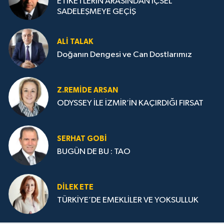
ETİKETLERİN ARASINDAN İÇSEL
SADELEŞMEYE GEÇİŞ
ALI TALAK
Doğanın Dengesi ve Can Dostlarımız
Z.REMIDE ARSAN
ODYSSEY İLE İZMİR’İN KAÇIRDIĞI FIRSAT
SERHAT GOBİ
BUGÜN DE BU : TAO
DILEK ETE
TÜRKİYE’DE EMEKLİLER VE YOKSULLUK