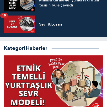
Manisa'da alevler yumurta üretim
tesisini küle çevirdi
10
Sevr & Lozan
Kategori Haberler