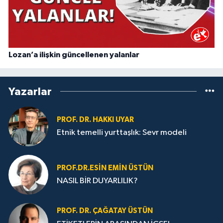
Lozan’a ilişkin güncellenen yalanlar
Yazarlar
PROF. DR. HAKKI UYAR
Etnik temelli yurttaşlık: Sevr modeli
PROF.DR.ESIN EMIN ÜSTÜN
NASIL BİR DUYARLILIK?
PROF. DR. ÇAĞATAY ÜSTÜN