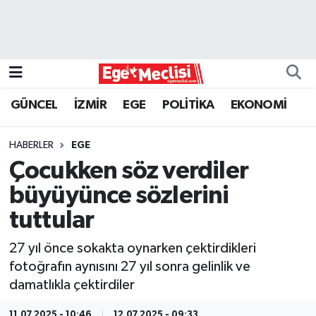
EGE
EKONOMİ
GÜNCEL
İZMİR
EGE
POLİTİKA
EKONOMİ
GÜNCEL
HABERLER
EGE
İZMİR
Çocukken söz verdiler
büyüyünce sözlerini
ÖZEL HABER
tuttular
POLİTİKA
27 yıl önce sokakta oynarken çektirdikleri
fotoğrafın aynısını 27 yıl sonra gelinlik ve
Programlar
damatlıkla çektirdiler
SPOR
11.07.2025 - 10:46
12.07.2025 - 09:33