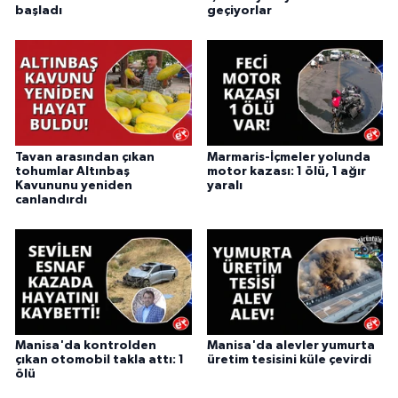
başladı
geçiyorlar
Tavan arasından çıkan
Marmaris-İçmeler yolunda
tohumlar Altınbaş
motor kazası: 1 ölü, 1 ağır
Kavununu yeniden
yaralı
canlandırdı
Manisa'da kontrolden
Manisa'da alevler yumurta
çıkan otomobil takla attı: 1
üretim tesisini küle çevirdi
ölü