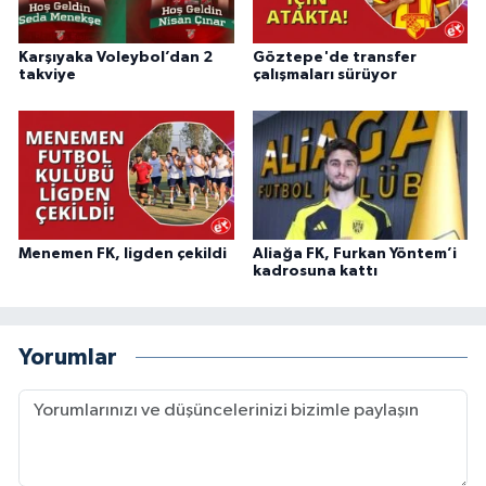
Karşıyaka Voleybol’dan 2
Göztepe'de transfer
takviye
çalışmaları sürüyor
Menemen FK, ligden çekildi
Aliağa FK, Furkan Yöntem’i
kadrosuna kattı
Yorumlar