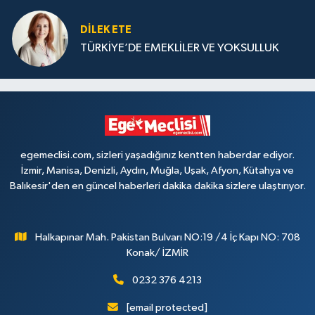
DILEK ETE
TÜRKİYE’DE EMEKLİLER VE YOKSULLUK
egemeclisi.com, sizleri yaşadığınız kentten haberdar ediyor.
İzmir, Manisa, Denizli, Aydın, Muğla, Uşak, Afyon, Kütahya ve
Balıkesir'den en güncel haberleri dakika dakika sizlere ulaştırıyor.
Halkapınar Mah. Pakistan Bulvarı NO:19 /4 İç Kapı NO: 708
Konak/ İZMİR
0232 376 4213
[email protected]