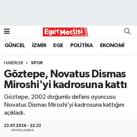
EGE
EKONOMİ
GÜNCEL
İZMİR
EGE
POLİTİKA
EKONOMİ
GÜNCEL
HABERLER
SPOR
İZMİR
Göztepe, Novatus Dismas
Miroshi'yi kadrosuna kattı
ÖZEL HABER
Göztepe, 2002 doğumlu defans oyuncusu
POLİTİKA
Novatus Dismas Miroshi'yi kadrosuna kattığını
açıkladı.
Programlar
23.07.2024 - 22:23
YAYINLANMA
SPOR