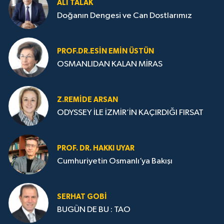
ALI TALAK
Doğanın Dengesi ve Can Dostlarımız
PROF.DR.ESIN EMIN ÜSTÜN
OSMANLIDAN KALAN MİRAS
Z.REMIDE ARSAN
ODYSSEY İLE İZMİR’İN KAÇIRDIĞI FIRSAT
PROF. DR. HAKKI UYAR
Cumhuriyetin Osmanlı’ya Bakışı
SERHAT GOBİ
BUGÜN DE BU : TAO