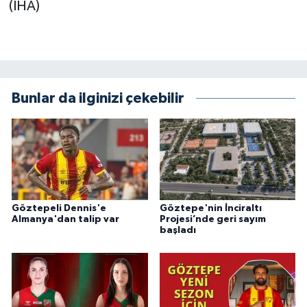
(İHA)
Bunlar da ilginizi çekebilir
Göztepeli Dennis'e
Göztepe'nin İnciraltı
Almanya'dan talip var
Projesi’nde geri sayım
başladı