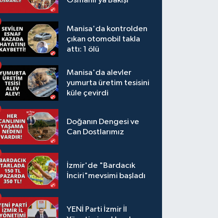
Osmanlı’ya Bakışı
Manisa'da kontrolden
çıkan otomobil takla
attı: 1 ölü
Manisa'da alevler
yumurta üretim tesisini
küle çevirdi
Doğanın Dengesi ve
Can Dostlarımız
İzmir'de "Bardacık
İnciri"mevsimi başladı
YENİ Parti İzmir İl