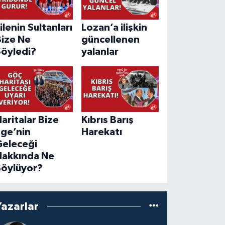
ilenin Sultanları
Lozan’a ilişkin
Bize Ne
güncellenen
Söyledi?
yalanlar
aritalar Bize
Kıbrıs Barış
Ege’nin
Harekatı
Geleceği
Hakkında Ne
Söylüyor?
Yazarlar