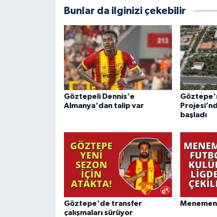
Bunlar da ilginizi çekebilir
Göztepeli Dennis'e
Göztepe'ni
Almanya'dan talip var
Projesi’n
başladı
Göztepe'de transfer
Menemen F
çalışmaları sürüyor