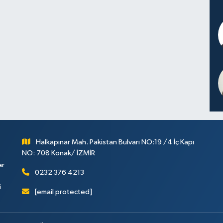
Halkapınar Mah. Pakistan Bulvarı NO:19 /4 İç Kapı
NO: 708 Konak/ İZMİR
ar
0232 376 4213
i
[email protected]