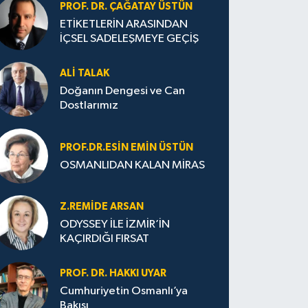
PROF. DR. ÇAĞATAY ÜSTÜN
ETİKETLERİN ARASINDAN
İÇSEL SADELEŞMEYE GEÇİŞ
ALI TALAK
Doğanın Dengesi ve Can
Dostlarımız
PROF.DR.ESIN EMIN ÜSTÜN
OSMANLIDAN KALAN MİRAS
Z.REMIDE ARSAN
ODYSSEY İLE İZMİR’İN
KAÇIRDIĞI FIRSAT
PROF. DR. HAKKI UYAR
Cumhuriyetin Osmanlı’ya
Bakışı