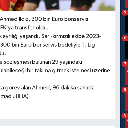
5
 Ahmed Ildız, 300 bin Euro bonservis
 FK'ya transfer oldu.
ayrılığı yaşandı. Sarı-kırmızılı ekibe 2023-
6
300 bin Euro bonservis bedeliyle 1. Lig
du.
e sözleşmesi bulunan 29 yaşındaki
7
ulabileceği bir takıma gitmek istemesi üzerine
ta görev alan Ahmed, 96 dakika sahada
8
yamadı. (İHA)
9