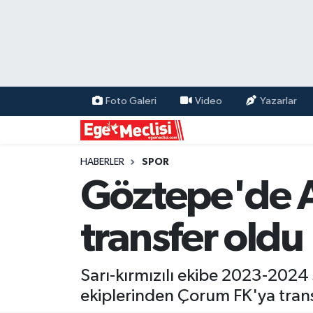
EGE
EKONOMİ
Foto Galeri
Video
Yazarlar
GÜNCEL
İZMİR
HABERLER
SPOR
Göztepe'de A
ÖZEL HABER
transfer oldu
POLİTİKA
Programlar
Sarı-kırmızılı ekibe 2023-2024 
ekiplerinden Çorum FK'ya trans
SPOR