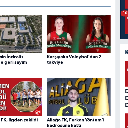
10
n İnciraltı
Karşıyaka Voleybol’dan 2
de geri sayım
takviye
D
K, ligden çekildi
Aliağa FK, Furkan Yöntem’i
kadrosuna kattı