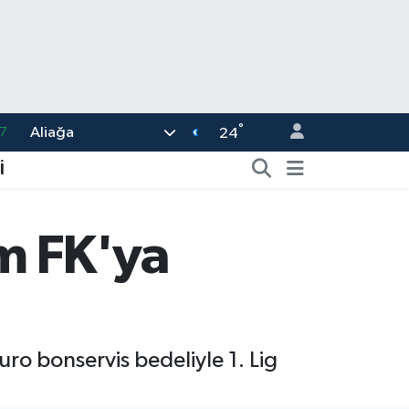
7
°
Aliağa
24
8
2
İ
8
3
m FK'ya
4
ro bonservis bedeliyle 1. Lig