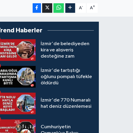
-
+
A
A
Trend Haberler
İzmir'de belediyeden
kira ve alışveriş
desteğine zam
İzmir'de tartıştığı
oğlunu pompalı tüfekle
öldürdü
İzmir'de 770 Numaralı
hat deniz düzenlemesi
Cumhuriyetin