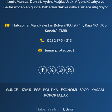
İzmir, Manisa, Denizli, Aydın, Muğla, Uşak, Afyon, Kütahya ve
Balıkesir'den en güncel haberleri dakika dakika sizlere ulaştırıyor.
Halkapınar Mah. Pakistan Bulvarı NO:19 /4 İç Kapı NO: 708
Konak/ İZMİR
0232 376 4213
[email protected]
GÜNCEL
İZMİR
EGE
POLİTİKA
EKONOMİ
SPOR
YAŞAM
RÖPORTAJLAR
Haber Yazılımı:
TE Bilişim