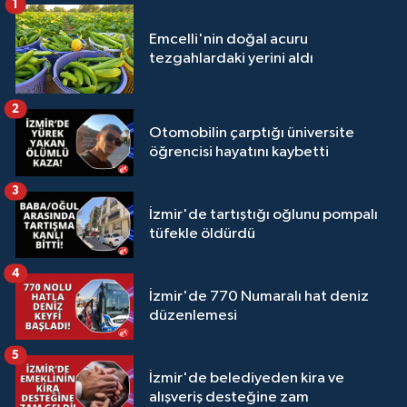
1
Emcelli'nin doğal acuru
tezgahlardaki yerini aldı
2
Otomobilin çarptığı üniversite
öğrencisi hayatını kaybetti
3
İzmir'de tartıştığı oğlunu pompalı
tüfekle öldürdü
4
İzmir'de 770 Numaralı hat deniz
düzenlemesi
5
İzmir'de belediyeden kira ve
alışveriş desteğine zam