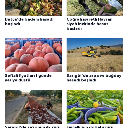
Datça'da badem hasadı
Coğrafi işaretli Havran
başladı
siyah incirinde hasat
başladı
Şeftali fiyatları 1 günde
Sarıgöl'de arpa ve buğday
yarıya düştü
hasadı başladı
Sarıgöl'de sezonun ilk kuru
Emcelli'nin doğal acuru