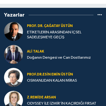
Yazarlar
PROF. DR. ÇAĞATAY ÜSTÜN
ETİKETLERİN ARASINDAN İÇSEL
SADELEŞMEYE GEÇİŞ
ALI TALAK
Doğanın Dengesi ve Can Dostlarımız
PROF.DR.ESIN EMIN ÜSTÜN
OSMANLIDAN KALAN MİRAS
Z.REMIDE ARSAN
ODYSSEY İLE İZMİR’İN KAÇIRDIĞI FIRSAT