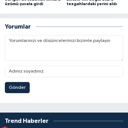
üzümü çuvala girdi
tezgahlardaki yerini aldı
Yorumlar
Gönder
Trend Haberler