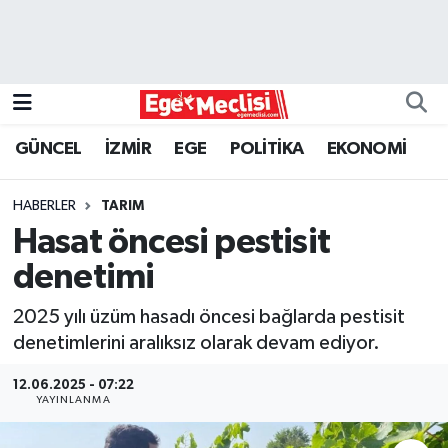
EGE
EKONOMİ
GÜNCEL
İZMİR
EGE
POLİTİKA
EKONOMİ
GÜNCEL
HABERLER
TARIM
İZMİR
Hasat öncesi pestisit
denetimi
ÖZEL HABER
2025 yılı üzüm hasadı öncesi bağlarda pestisit
POLİTİKA
denetimlerini aralıksız olarak devam ediyor.
Programlar
12.06.2025 - 07:22
YAYINLANMA
SPOR