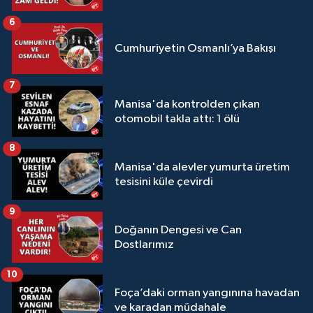
6
Cumhuriyetin Osmanlı’ya Bakışı
7
Manisa'da kontrolden çıkan
otomobil takla attı: 1 ölü
8
Manisa'da alevler yumurta üretim
tesisini küle çevirdi
9
Doğanın Dengesi ve Can
Dostlarımız
10
Foça’daki orman yangınına havadan
ve karadan müdahale