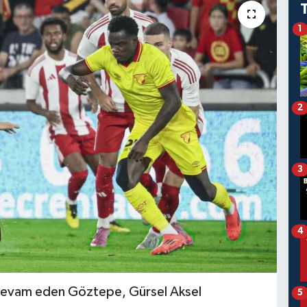
1
2
3
4
 devam eden Göztepe, Gürsel Aksel
5