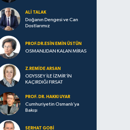
ALI TALAK
Doğanın Dengesi ve Can
Dostlarımız
PROF.DR.ESIN EMIN ÜSTÜN
OSMANLIDAN KALAN MİRAS
Z.REMIDE ARSAN
ODYSSEY İLE İZMİR’İN
KAÇIRDIĞI FIRSAT
PROF. DR. HAKKI UYAR
Cumhuriyetin Osmanlı’ya
Bakışı
SERHAT GOBİ