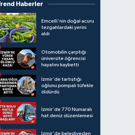
Trend Haberler
Emcelli'nin doğal acuru
tezgahlardaki yerini
aldı
Otomobilin çarptığı
üniversite öğrencisi
hayatını kaybetti
İzmir'de tartıştığı
oğlunu pompalı tüfekle
öldürdü
İzmir'de 770 Numaralı
hat deniz düzenlemesi
İzmir'de belediyeden