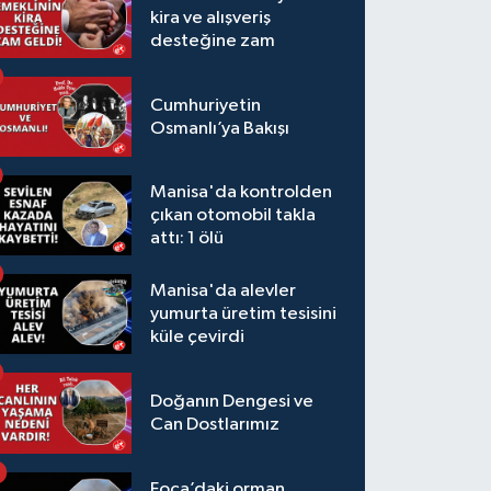
kira ve alışveriş
desteğine zam
Cumhuriyetin
Osmanlı’ya Bakışı
Manisa'da kontrolden
çıkan otomobil takla
attı: 1 ölü
Manisa'da alevler
yumurta üretim tesisini
küle çevirdi
Doğanın Dengesi ve
Can Dostlarımız
Foça’daki orman