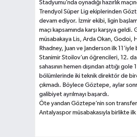
Stadyumu’nda oynadığı hazırlık maçın
Trendyol Süper Lig ekiplerinden Gözt
devam ediyor. İzmir ekibi, ligin başlam
maçı kapsamında karşı karşıya geldi
müsabakaya Lis, Arda Okan, Godoi, He
Rhadney, Juan ve Janderson ilk 11’iyle 
Stanimir Stoilov’un öğrencileri, 12. d
sahasının hemen dışından attığı gole 1
bölümlerinde iki teknik direktör de bi
çıkmadı. Böylece Göztepe, aylar sonra
galibiyet ayrılmayı başardı.
Öte yandan Göztepe’nin son transferle
Antalyaspor müsabakasıyla birlikte ilk 