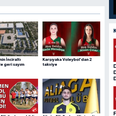
n İnciraltı
Karşıyaka Voleybol’dan 2
de geri sayım
takviye
D
F