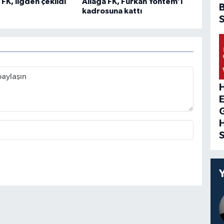
K, ligden çekildi
Aliağa FK, Furkan Yöntem’i
kadrosuna kattı
H