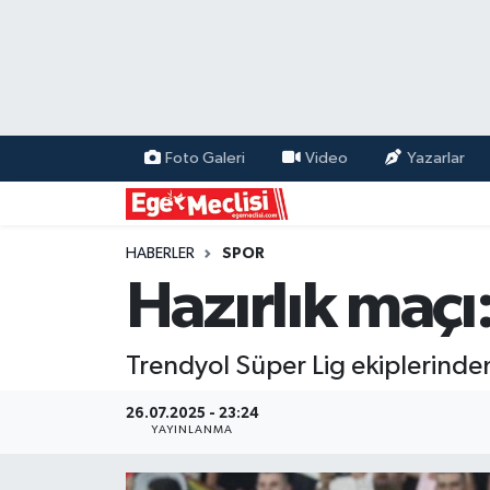
EGE
EKONOMİ
Foto Galeri
Video
Yazarlar
GÜNCEL
İZMİR
HABERLER
SPOR
Hazırlık maçı
ÖZEL HABER
Trendyol Süper Lig ekiplerinde
POLİTİKA
26.07.2025 - 23:24
Programlar
YAYINLANMA
SPOR