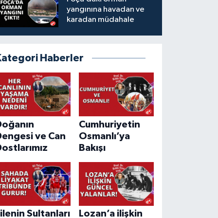
yangınına havadan ve
karadan müdahale
Kategori Haberler
Doğanın
Cumhuriyetin
Dengesi ve Can
Osmanlı’ya
ostlarımız
Bakışı
ilenin Sultanları
Lozan’a ilişkin