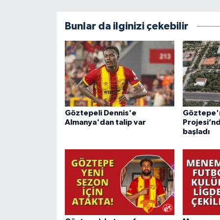
Bunlar da ilginizi çekebilir
Göztepeli Dennis'e
Göztepe'ni
Almanya'dan talip var
Projesi’n
başladı