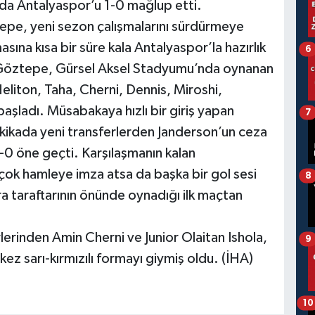
da Antalyaspor’u 1-0 mağlup etti.
epe, yeni sezon çalışmalarını sürdürmeye
asına kısa bir süre kala Antalyaspor’la hazırlık
6
. Göztepe, Gürsel Aksel Stadyumu’nda oynanan
liton, Taha, Cherni, Dennis, Miroshi,
başladı. Müsabakaya hızlı bir giriş yapan
7
akikada yeni transferlerden Janderson’un ceza
-0 öne geçti. Karşılaşmanın kalan
rçok hamleye imza atsa da başka bir gol sesi
8
 taraftarının önünde oynadığı ilk maçtan
rinden Amin Cherni ve Junior Olaitan Ishola,
9
kez sarı-kırmızılı formayı giymiş oldu. (İHA)
10