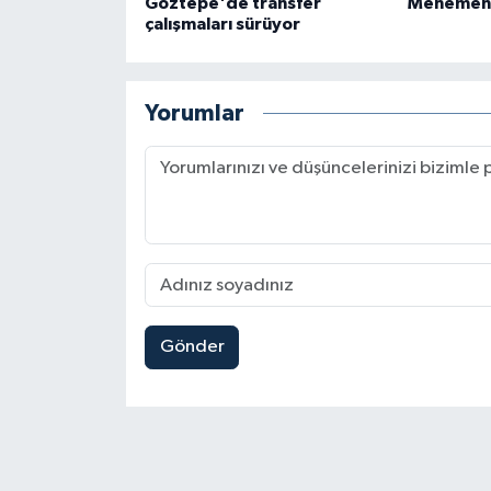
Göztepe'de transfer
Menemen F
çalışmaları sürüyor
Yorumlar
Gönder