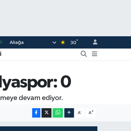
9
°
Aliağa
30
6
.1
İ
1
2
lyaspor: 0
8
ürmeye devam ediyor.
-
+
A
A