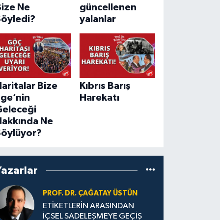
Bize Ne
güncellenen
Söyledi?
yalanlar
aritalar Bize
Kıbrıs Barış
Ege’nin
Harekatı
Geleceği
Hakkında Ne
Söylüyor?
Yazarlar
PROF. DR. ÇAĞATAY ÜSTÜN
ETİKETLERİN ARASINDAN
İÇSEL SADELEŞMEYE GEÇİŞ