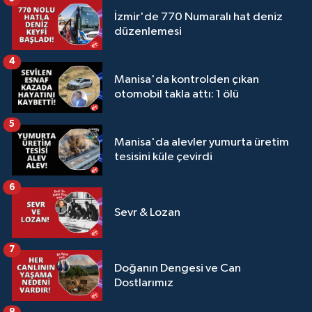
İzmir'de 770 Numaralı hat deniz
düzenlemesi
4
Manisa'da kontrolden çıkan
otomobil takla attı: 1 ölü
5
Manisa'da alevler yumurta üretim
tesisini küle çevirdi
6
Sevr & Lozan
7
Doğanın Dengesi ve Can
Dostlarımız