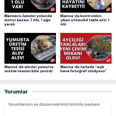
Marmaris-İçmeler yolunda
Manisa'da kontrolden
motor kazası: 1 ölü, 1 ağır
çıkan otomobil takla attı: 1
yaralı
ölü
Manisa'da alevler yumurta
Manisa'da tarlada "açık
üretim tesisini küle çevirdi
hava fotoğraf stüdyosu"
Yorumlar