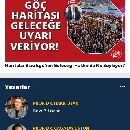
Haritalar Bize Ege’nin Geleceği Hakkında Ne Söylüyor?
Yazarlar
PROF. DR. HAKKI UYAR
Sevr & Lozan
PROF. DR. ÇAĞATAY ÜSTÜN