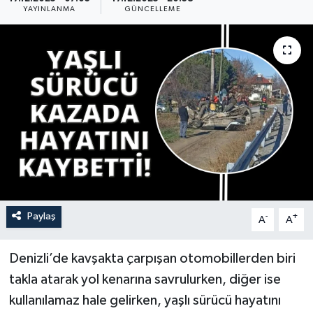
YAYINLANMA
GÜNCELLEME
YAŞAM
Paylaş
-
+
A
A
Denizli’de kavşakta çarpışan otomobillerden biri
takla atarak yol kenarına savrulurken, diğer ise
kullanılamaz hale gelirken, yaşlı sürücü hayatını