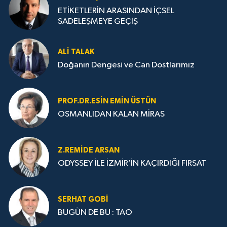
ETİKETLERİN ARASINDAN İÇSEL
SADELEŞMEYE GEÇİŞ
ALI TALAK
Doğanın Dengesi ve Can Dostlarımız
PROF.DR.ESIN EMIN ÜSTÜN
OSMANLIDAN KALAN MİRAS
Z.REMIDE ARSAN
ODYSSEY İLE İZMİR’İN KAÇIRDIĞI FIRSAT
SERHAT GOBİ
BUGÜN DE BU : TAO