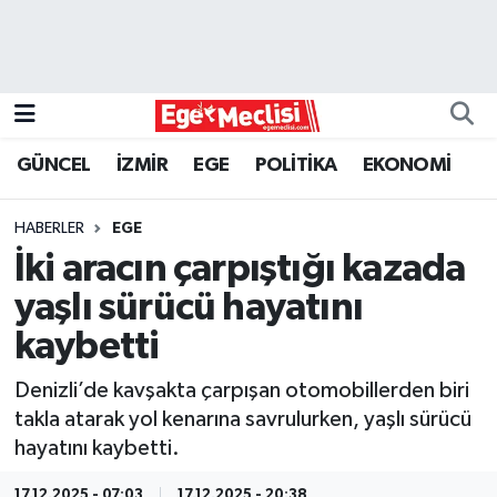
EGE
EKONOMİ
GÜNCEL
İZMİR
EGE
POLİTİKA
EKONOMİ
GÜNCEL
HABERLER
EGE
İZMİR
İki aracın çarpıştığı kazada
yaşlı sürücü hayatını
ÖZEL HABER
kaybetti
POLİTİKA
Denizli’de kavşakta çarpışan otomobillerden biri
takla atarak yol kenarına savrulurken, yaşlı sürücü
Programlar
hayatını kaybetti.
SPOR
17.12.2025 - 07:03
17.12.2025 - 20:38