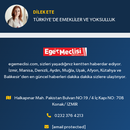
DILEK ETE
TÜRKİYE’DE EMEKLİLER VE YOKSULLUK
egemeclisi.com, sizleri yaşadığınız kentten haberdar ediyor.
İzmir, Manisa, Denizli, Aydın, Muğla, Uşak, Afyon, Kütahya ve
Balıkesir'den en güncel haberleri dakika dakika sizlere ulaştırıyor.
Halkapınar Mah. Pakistan Bulvarı NO:19 /4 İç Kapı NO: 708
Konak/ İZMİR
0232 376 4213
[email protected]