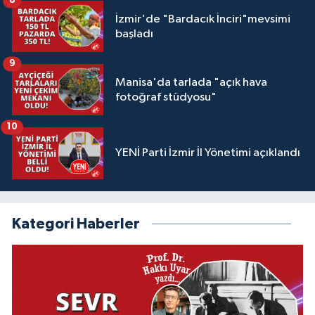
8
İzmir'de "Bardacık İnciri"mevsimi
başladı
9
Manisa'da tarlada "açık hava
fotoğraf stüdyosu"
10
YENİ Parti İzmir İl Yönetimi açıklandı
Kategori Haberler