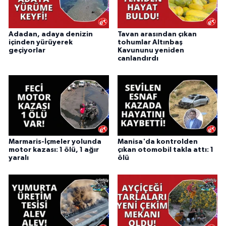
Adadan, adaya denizin
Tavan arasından çıkan
içinden yürüyerek
tohumlar Altınbaş
geçiyorlar
Kavununu yeniden
canlandırdı
Marmaris-İçmeler yolunda
Manisa'da kontrolden
motor kazası: 1 ölü, 1 ağır
çıkan otomobil takla attı: 1
yaralı
ölü