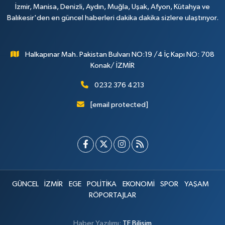
İzmir, Manisa, Denizli, Aydın, Muğla, Uşak, Afyon, Kütahya ve
Balıkesir'den en güncel haberleri dakika dakika sizlere ulaştırıyor.
Halkapınar Mah. Pakistan Bulvarı NO:19 /4 İç Kapı NO: 708
Konak/ İZMİR
0232 376 4213
[email protected]
GÜNCEL
İZMİR
EGE
POLİTİKA
EKONOMİ
SPOR
YAŞAM
RÖPORTAJLAR
Haber Yazılımı:
TE Bilişim