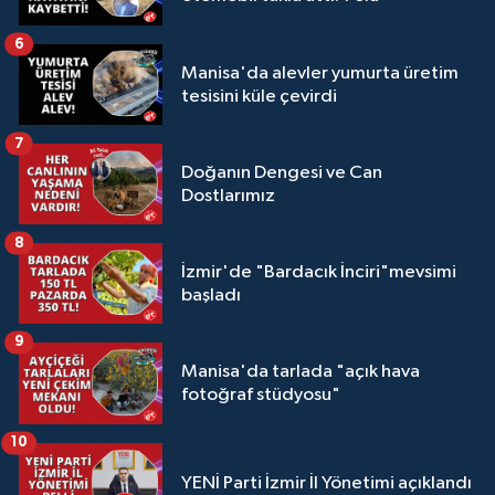
6
Manisa'da alevler yumurta üretim
tesisini küle çevirdi
7
Doğanın Dengesi ve Can
Dostlarımız
8
İzmir'de "Bardacık İnciri"mevsimi
başladı
9
Manisa'da tarlada "açık hava
fotoğraf stüdyosu"
10
YENİ Parti İzmir İl Yönetimi açıklandı