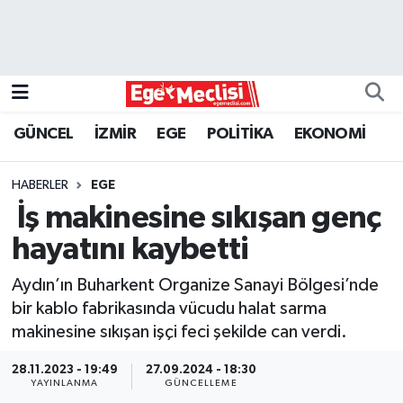
EGE
EKONOMİ
GÜNCEL
İZMİR
EGE
POLİTİKA
EKONOMİ
GÜNCEL
HABERLER
EGE
İZMİR
İş makinesine sıkışan genç
hayatını kaybetti
ÖZEL HABER
Aydın’ın Buharkent Organize Sanayi Bölgesi’nde
POLİTİKA
bir kablo fabrikasında vücudu halat sarma
makinesine sıkışan işçi feci şekilde can verdi.
Programlar
28.11.2023 - 19:49
27.09.2024 - 18:30
YAYINLANMA
GÜNCELLEME
SPOR