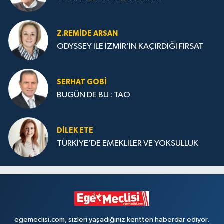
Z.REMIDE ARSAN
ODYSSEY İLE İZMİR’İN KAÇIRDIĞI FIRSAT
SERHAT GOBİ
BUGÜN DE BU : TAO
DILEK ETE
TÜRKİYE’DE EMEKLİLER VE YOKSULLUK
egemeclisi.com, sizleri yaşadığınız kentten haberdar ediyor.