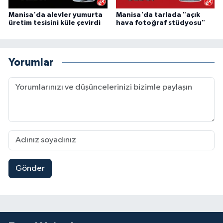
Manisa'da alevler yumurta
Manisa'da tarlada "açık
üretim tesisini küle çevirdi
hava fotoğraf stüdyosu"
Yorumlar
Gönder