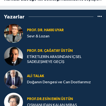
Yazarlar
PROF. DR. HAKKI UYAR
Sevr & Lozan
PROF. DR. ÇAĞATAY ÜSTÜN
ETİKETLERİN ARASINDAN İÇSEL
SADELEŞMEYE GEÇİŞ
ALI TALAK
Doğanın Dengesi ve Can Dostlarımız
PROF.DR.ESIN EMIN ÜSTÜN
OSMANLIDAN KALAN MİRAS