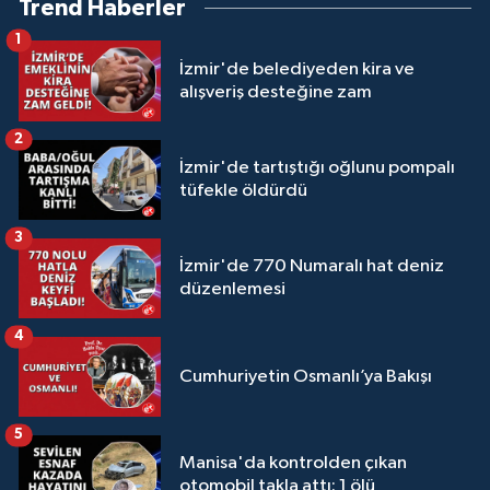
Trend Haberler
1
İzmir'de belediyeden kira ve
alışveriş desteğine zam
2
İzmir'de tartıştığı oğlunu pompalı
tüfekle öldürdü
3
İzmir'de 770 Numaralı hat deniz
düzenlemesi
4
Cumhuriyetin Osmanlı’ya Bakışı
5
Manisa'da kontrolden çıkan
otomobil takla attı: 1 ölü