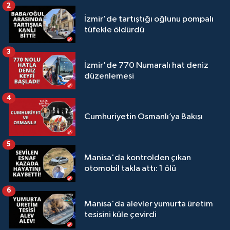
2
İzmir'de tartıştığı oğlunu pompalı
tüfekle öldürdü
3
İzmir'de 770 Numaralı hat deniz
düzenlemesi
4
Cumhuriyetin Osmanlı’ya Bakışı
5
Manisa'da kontrolden çıkan
otomobil takla attı: 1 ölü
6
Manisa'da alevler yumurta üretim
tesisini küle çevirdi