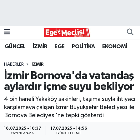
EGE
EKONOMİ
GÜNCEL
İZMİR
EGE
POLİTİKA
EKONOMİ
GÜNCEL
HABERLER
İZMİR
İZMİR
İzmir Bornova'da vatandaş
aylardır içme suyu bekliyor
ÖZEL HABER
4 bin haneli Yakaköy sakinleri, taşıma suyla ihtiyacı
POLİTİKA
karşılamaya çalışan İzmir Büyükşehir Belediyesi ile
Bornova Belediyesi'ne tepki gösterdi
Programlar
16.07.2025 - 10:37
17.07.2025 - 14:56
YAYINLANMA
GÜNCELLEME
SPOR