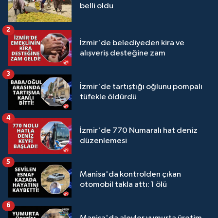
belli oldu
2
İzmir'de belediyeden kira ve
alışveriş desteğine zam
3
İzmir'de tartıştığı oğlunu pompalı
tüfekle öldürdü
4
İzmir'de 770 Numaralı hat deniz
düzenlemesi
5
Manisa'da kontrolden çıkan
otomobil takla attı: 1 ölü
6