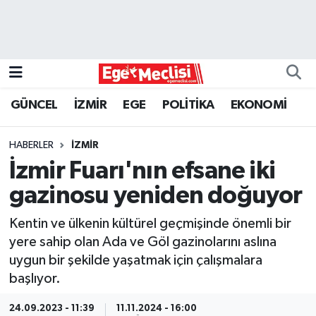
EGE
EKONOMİ
GÜNCEL
İZMİR
EGE
POLİTİKA
EKONOMİ
GÜNCEL
HABERLER
İZMİR
İZMİR
İzmir Fuarı'nın efsane iki
gazinosu yeniden doğuyor
ÖZEL HABER
Kentin ve ülkenin kültürel geçmişinde önemli bir
POLİTİKA
yere sahip olan Ada ve Göl gazinolarını aslına
uygun bir şekilde yaşatmak için çalışmalara
Programlar
başlıyor.
SPOR
24.09.2023 - 11:39
11.11.2024 - 16:00