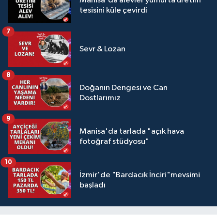
Manisa'da alevler yumurta üretim
tesisini küle çevirdi
7
Sevr & Lozan
8
Doğanın Dengesi ve Can
Dostlarımız
9
Manisa'da tarlada "açık hava
fotoğraf stüdyosu"
10
İzmir'de "Bardacık İnciri"mevsimi
başladı