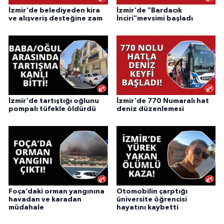
İzmir'de belediyeden kira
İzmir'de "Bardacık
ve alışveriş desteğine zam
İnciri"mevsimi başladı
İzmir'de tartıştığı oğlunu
İzmir'de 770 Numaralı hat
pompalı tüfekle öldürdü
deniz düzenlemesi
Foça’daki orman yangınına
Otomobilin çarptığı
havadan ve karadan
üniversite öğrencisi
müdahale
hayatını kaybetti