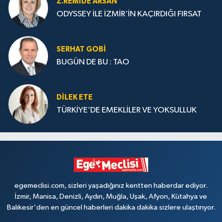
Z.REMIDE ARSAN
ODYSSEY İLE İZMİR’İN KAÇIRDIĞI FIRSAT
SERHAT GOBİ
BUGÜN DE BU : TAO
DILEK ETE
TÜRKİYE’DE EMEKLİLER VE YOKSULLUK
egemeclisi.com, sizleri yaşadığınız kentten haberdar ediyor.
İzmir, Manisa, Denizli, Aydın, Muğla, Uşak, Afyon, Kütahya ve
Balıkesir'den en güncel haberleri dakika dakika sizlere ulaştırıyor.