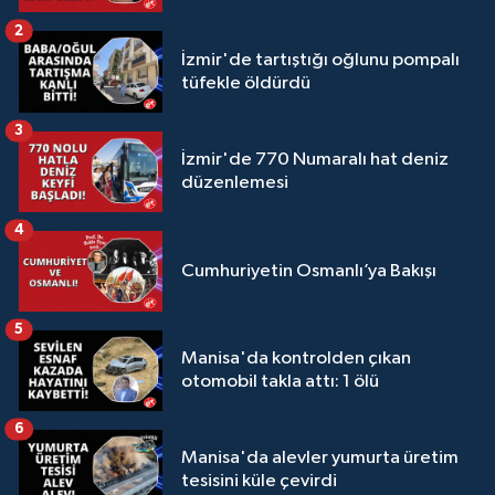
2
İzmir'de tartıştığı oğlunu pompalı
tüfekle öldürdü
3
İzmir'de 770 Numaralı hat deniz
düzenlemesi
4
Cumhuriyetin Osmanlı’ya Bakışı
5
Manisa'da kontrolden çıkan
otomobil takla attı: 1 ölü
6
Manisa'da alevler yumurta üretim
tesisini küle çevirdi