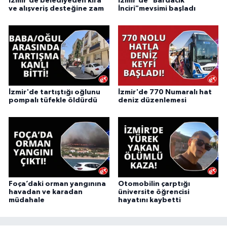
İzmir'de belediyeden kira
İzmir'de "Bardacık
ve alışveriş desteğine zam
İnciri"mevsimi başladı
İzmir'de tartıştığı oğlunu
İzmir'de 770 Numaralı hat
pompalı tüfekle öldürdü
deniz düzenlemesi
Foça’daki orman yangınına
Otomobilin çarptığı
havadan ve karadan
üniversite öğrencisi
müdahale
hayatını kaybetti