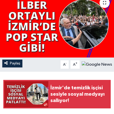
YAŞAM
Paylaş
-
+
A
A
İzmir'de temizlik işçisi
sesiyle sosyal medyayı
sallıyor!