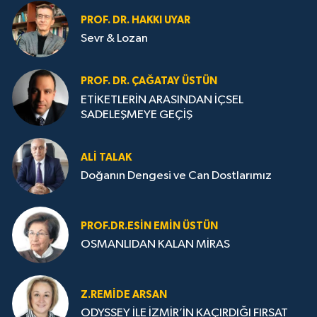
PROF. DR. HAKKI UYAR
Sevr & Lozan
PROF. DR. ÇAĞATAY ÜSTÜN
ETİKETLERİN ARASINDAN İÇSEL
SADELEŞMEYE GEÇİŞ
ALI TALAK
Doğanın Dengesi ve Can Dostlarımız
PROF.DR.ESIN EMIN ÜSTÜN
OSMANLIDAN KALAN MİRAS
Z.REMIDE ARSAN
ODYSSEY İLE İZMİR’İN KAÇIRDIĞI FIRSAT