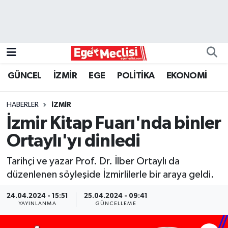
EGE
EKONOMİ
GÜNCEL
İZMİR
EGE
POLİTİKA
EKONOMİ
GÜNCEL
HABERLER
İZMİR
İZMİR
İzmir Kitap Fuarı'nda binler
Ortaylı'yı dinledi
ÖZEL HABER
Tarihçi ve yazar Prof. Dr. İlber Ortaylı da
POLİTİKA
düzenlenen söyleşide İzmirlilerle bir araya geldi.
Programlar
24.04.2024 - 15:51
25.04.2024 - 09:41
YAYINLANMA
GÜNCELLEME
SPOR