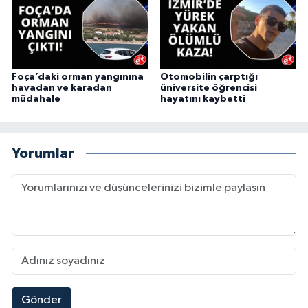
Foça’daki orman yangınına
Otomobilin çarptığı
havadan ve karadan
üniversite öğrencisi
müdahale
hayatını kaybetti
Yorumlar
Gönder