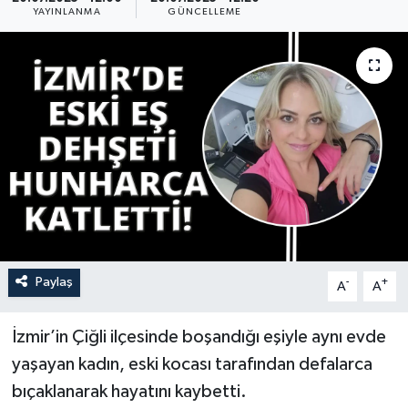
YAYINLANMA
GÜNCELLEME
YAŞAM
Paylaş
-
+
A
A
İzmir’in Çiğli ilçesinde boşandığı eşiyle aynı evde
yaşayan kadın, eski kocası tarafından defalarca
bıçaklanarak hayatını kaybetti.