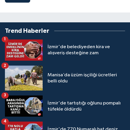
Trend Haberler
1
İzmir'de belediyeden kira ve
alışveriş desteğine zam
2
Manisa’da üzüm işçiliği ücretleri
belli oldu
3
İzmir'de tartıştığı oğlunu pompalı
tüfekle öldürdü
4
İzmir'de 770 Numaralı hat deniz