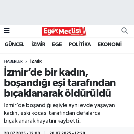
EGE
EKONOMİ
GÜNCEL
İZMİR
EGE
POLİTİKA
EKONOMİ
GÜNCEL
HABERLER
İZMİR
İZMİR
İzmir’de bir kadın,
boşandığı eşi tarafından
ÖZEL HABER
bıçaklanarak öldürüldü
POLİTİKA
İzmir’de boşandığı eşiyle aynı evde yaşayan
kadın, eski kocası tarafından defalarca
Programlar
bıçaklanarak hayatını kaybetti.
SPOR
20.07.2025 - 12:00
20.07.2025 - 12:20