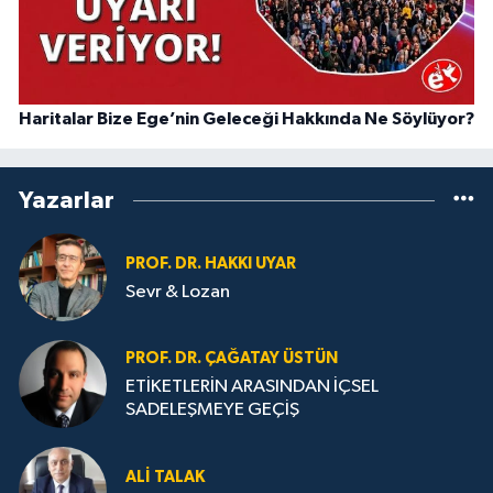
Haritalar Bize Ege’nin Geleceği Hakkında Ne Söylüyor?
Yazarlar
PROF. DR. HAKKI UYAR
Sevr & Lozan
PROF. DR. ÇAĞATAY ÜSTÜN
ETİKETLERİN ARASINDAN İÇSEL
SADELEŞMEYE GEÇİŞ
ALI TALAK