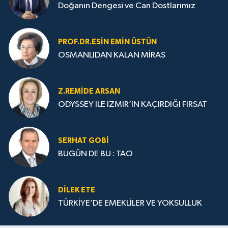
Doğanın Dengesi ve Can Dostlarımız
PROF.DR.ESIN EMIN ÜSTÜN
OSMANLIDAN KALAN MİRAS
Z.REMIDE ARSAN
ODYSSEY İLE İZMİR’İN KAÇIRDIĞI FIRSAT
SERHAT GOBİ
BUGÜN DE BU : TAO
DILEK ETE
TÜRKİYE’DE EMEKLİLER VE YOKSULLUK