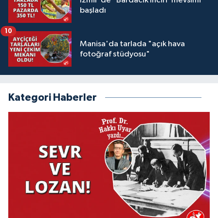
İzmir'de "Bardacık İnciri"mevsimi
başladı
10
Manisa'da tarlada "açık hava
fotoğraf stüdyosu"
Kategori Haberler