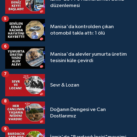
düzenlemesi
5
Manisa'da kontrolden çıkan
otomobil takla attı: 1 ölü
6
Manisa'da alevler yumurta üretim
tesisini küle çevirdi
7
Sevr & Lozan
8
Doğanın Dengesi ve Can
Dostlarımız
9