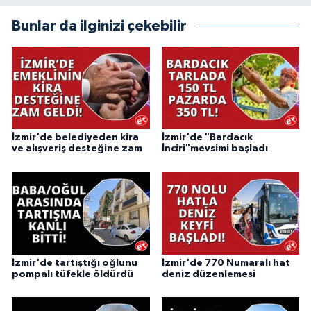
Bunlar da ilginizi çekebilir
İzmir'de belediyeden kira
İzmir'de "Bardacık
ve alışveriş desteğine zam
İnciri"mevsimi başladı
İzmir'de tartıştığı oğlunu
İzmir'de 770 Numaralı hat
pompalı tüfekle öldürdü
deniz düzenlemesi