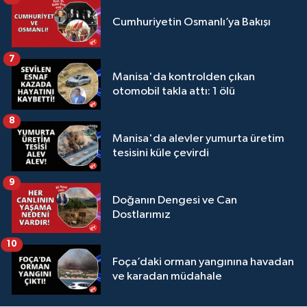
Cumhuriyetin Osmanlı’ya Bakışı
7
Manisa'da kontrolden çıkan
otomobil takla attı: 1 ölü
8
Manisa'da alevler yumurta üretim
tesisini küle çevirdi
9
Doğanın Dengesi ve Can
Dostlarımız
10
Foça’daki orman yangınına havadan
ve karadan müdahale