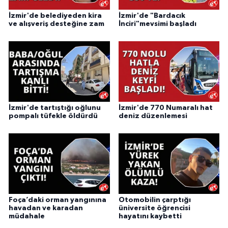
İzmir'de belediyeden kira
İzmir'de "Bardacık
ve alışveriş desteğine zam
İnciri"mevsimi başladı
İzmir'de tartıştığı oğlunu
İzmir'de 770 Numaralı hat
pompalı tüfekle öldürdü
deniz düzenlemesi
Foça’daki orman yangınına
Otomobilin çarptığı
havadan ve karadan
üniversite öğrencisi
müdahale
hayatını kaybetti