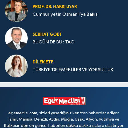
PROF. DR. HAKKI UYAR
Cumhuriyetin Osmanlı’ya Bakışı
SERHAT GOBİ
BUGÜN DE BU : TAO
DILEK ETE
TÜRKİYE’DE EMEKLİLER VE YOKSULLUK
egemeclisi.com, sizleri yaşadığınız kentten haberdar ediyor.
İzmir, Manisa, Denizli, Aydın, Muğla, Uşak, Afyon, Kütahya ve
Balıkesir'den en güncel haberleri dakika dakika sizlere ulaştırıyor.