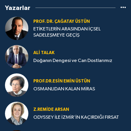
Yazarlar
PROF. DR. ÇAĞATAY ÜSTÜN
ETİKETLERİN ARASINDAN İÇSEL
SADELEŞMEYE GEÇİŞ
ALI TALAK
Doğanın Dengesi ve Can Dostlarımız
PROF.DR.ESIN EMIN ÜSTÜN
OSMANLIDAN KALAN MİRAS
Z.REMIDE ARSAN
ODYSSEY İLE İZMİR’İN KAÇIRDIĞI FIRSAT