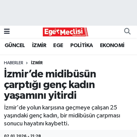
EGE
EKONOMİ
GÜNCEL
İZMİR
EGE
POLİTİKA
EKONOMİ
GÜNCEL
HABERLER
İZMİR
İZMİR
İzmir’de midibüsün
çarptığı genç kadın
ÖZEL HABER
yaşamını yitirdi
POLİTİKA
İzmir'de yolun karşısına geçmeye çalışan 25
yaşındaki genç kadın, bir midibüsün çarpması
Programlar
sonucu hayatını kaybetti.
SPOR
02.01.2026 - 21:28