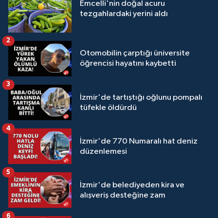
Emcelli'nin doğal acuru
tezgahlardaki yerini aldı
2
Otomobilin çarptığı üniversite
öğrencisi hayatını kaybetti
3
İzmir'de tartıştığı oğlunu pompalı
tüfekle öldürdü
4
İzmir'de 770 Numaralı hat deniz
düzenlemesi
5
İzmir'de belediyeden kira ve
alışveriş desteğine zam
6