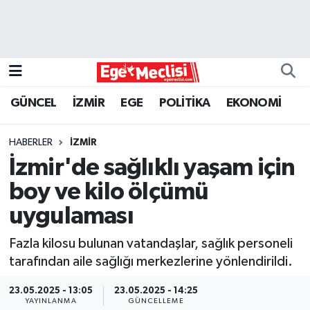
EGE
EKONOMİ
GÜNCEL
İZMİR
EGE
POLİTİKA
EKONOMİ
GÜNCEL
HABERLER
İZMİR
İZMİR
İzmir'de sağlıklı yaşam için
boy ve kilo ölçümü
ÖZEL HABER
uygulaması
POLİTİKA
Fazla kilosu bulunan vatandaşlar, sağlık personeli
tarafından aile sağlığı merkezlerine yönlendirildi.
Programlar
23.05.2025 - 13:05
23.05.2025 - 14:25
SPOR
YAYINLANMA
GÜNCELLEME