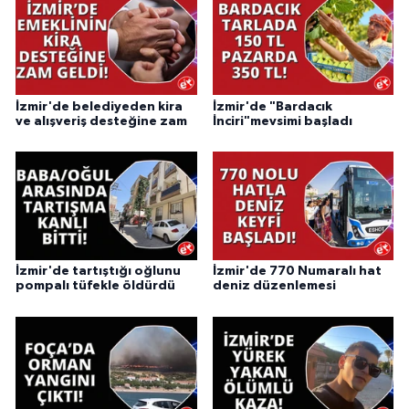
İzmir'de belediyeden kira
İzmir'de "Bardacık
ve alışveriş desteğine zam
İnciri"mevsimi başladı
İzmir'de tartıştığı oğlunu
İzmir'de 770 Numaralı hat
pompalı tüfekle öldürdü
deniz düzenlemesi