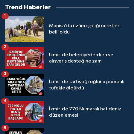
Trend Haberler
1
Manisa’da üzüm işçiliği ücretleri
belli oldu
2
İzmir'de belediyeden kira ve
alışveriş desteğine zam
3
İzmir'de tartıştığı oğlunu pompalı
tüfekle öldürdü
4
İzmir'de 770 Numaralı hat deniz
düzenlemesi
5