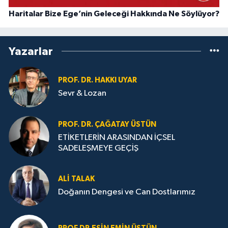
Haritalar Bize Ege’nin Geleceği Hakkında Ne Söylüyor?
Yazarlar
PROF. DR. HAKKI UYAR
Sevr & Lozan
PROF. DR. ÇAĞATAY ÜSTÜN
ETİKETLERİN ARASINDAN İÇSEL
SADELEŞMEYE GEÇİŞ
ALI TALAK
Doğanın Dengesi ve Can Dostlarımız