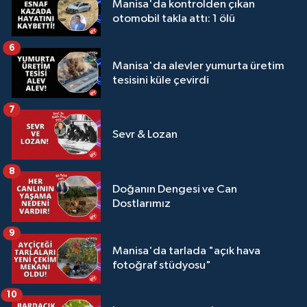
Manisa'da kontrolden çıkan
otomobil takla attı: 1 ölü
6
Manisa'da alevler yumurta üretim
tesisini küle çevirdi
7
Sevr & Lozan
8
Doğanın Dengesi ve Can
Dostlarımız
9
Manisa'da tarlada "açık hava
fotoğraf stüdyosu"
10