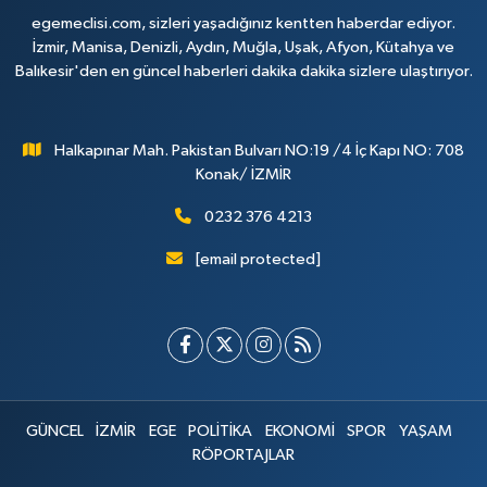
egemeclisi.com, sizleri yaşadığınız kentten haberdar ediyor.
İzmir, Manisa, Denizli, Aydın, Muğla, Uşak, Afyon, Kütahya ve
Balıkesir'den en güncel haberleri dakika dakika sizlere ulaştırıyor.
Halkapınar Mah. Pakistan Bulvarı NO:19 /4 İç Kapı NO: 708
Konak/ İZMİR
0232 376 4213
[email protected]
GÜNCEL
İZMİR
EGE
POLİTİKA
EKONOMİ
SPOR
YAŞAM
RÖPORTAJLAR