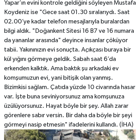
Yapar’ın evini kontrole geldiğini söyleyen Mustafa
Koydeniz ise "Gece saat 01.30 sıralarıydı. Saat
02.00’ye kadar telefon mesajlarıyla buralardan
bilgi aldık. "Doğankent Sitesi 16 B7 ve 16 numara
da yananlar arasında" deyince insanlar çöküyor
tabii. Yakınınızın evi sonuçta. Açıkçası buraya bir
kül yığını görmeye geldik. Sabah saat 6’da
erkenden kalktık. Ama baktık şu arkadaki ev
komşumuzun evi, yani bitişik olan yanmış.
Bizimkisi sağlam. Çatıda yüzde 10 civarında hasar
var. İşte buna seviniyorsunuz ama komşunuza
üzülüyorsunuz. Hayat böyle bir şey. Allah zarar
görenlere sabır versin. Bir daha da böyle bir şeyi
görmeyi nasip etmesin" ifadelerini kullandı. (İHA)