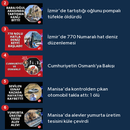
2
İzmir'de tartıştığı oğlunu pompalı
tüfekle öldürdü
3
İzmir'de 770 Numaralı hat deniz
düzenlemesi
4
Cumhuriyetin Osmanlı’ya Bakışı
5
Manisa'da kontrolden çıkan
otomobil takla attı: 1 ölü
6
Manisa'da alevler yumurta üretim
tesisini küle çevirdi