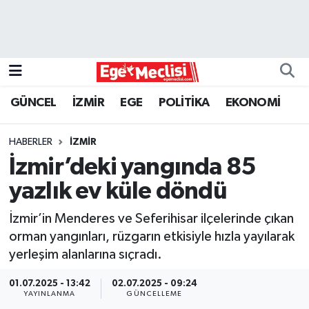
EGE
EKONOMİ
GÜNCEL
İZMİR
EGE
POLİTİKA
EKONOMİ
GÜNCEL
HABERLER
İZMİR
İZMİR
İzmir’deki yangında 85
yazlık ev küle döndü
ÖZEL HABER
İzmir’in Menderes ve Seferihisar ilçelerinde çıkan
POLİTİKA
orman yangınları, rüzgarın etkisiyle hızla yayılarak
yerleşim alanlarına sıçradı.
Programlar
01.07.2025 - 13:42
02.07.2025 - 09:24
YAYINLANMA
GÜNCELLEME
SPOR