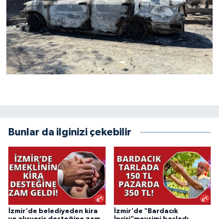
Bunlar da ilginizi çekebilir
İzmir'de belediyeden kira
İzmir'de "Bardacık
ve alışveriş desteğine zam
İnciri"mevsimi başladı