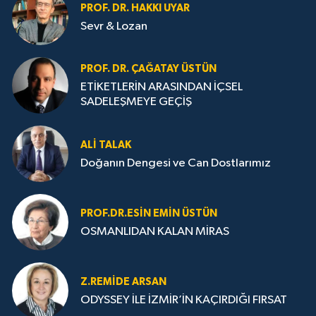
PROF. DR. HAKKI UYAR
Sevr & Lozan
PROF. DR. ÇAĞATAY ÜSTÜN
ETİKETLERİN ARASINDAN İÇSEL
SADELEŞMEYE GEÇİŞ
ALI TALAK
Doğanın Dengesi ve Can Dostlarımız
PROF.DR.ESIN EMIN ÜSTÜN
OSMANLIDAN KALAN MİRAS
Z.REMIDE ARSAN
ODYSSEY İLE İZMİR’İN KAÇIRDIĞI FIRSAT