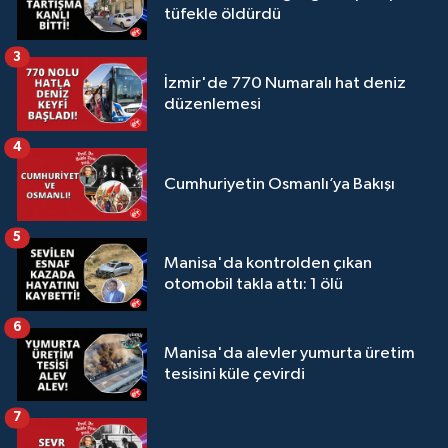
tüfekle öldürdü
3
İzmir'de 770 Numaralı hat deniz
düzenlemesi
4
Cumhuriyetin Osmanlı’ya Bakışı
5
Manisa'da kontrolden çıkan
otomobil takla attı: 1 ölü
6
Manisa'da alevler yumurta üretim
tesisini küle çevirdi
7