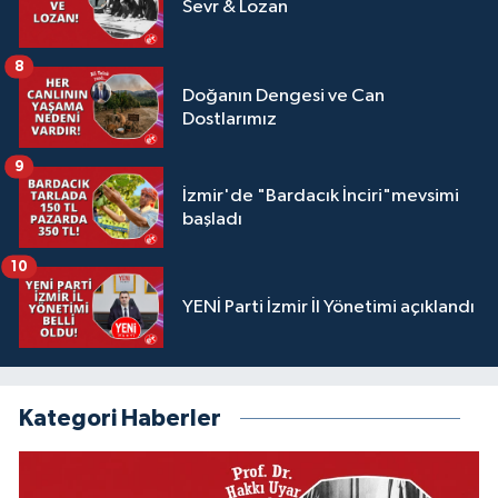
Sevr & Lozan
8
Doğanın Dengesi ve Can
Dostlarımız
9
İzmir'de "Bardacık İnciri"mevsimi
başladı
10
YENİ Parti İzmir İl Yönetimi açıklandı
Kategori Haberler