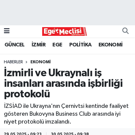
EGE
EKONOMİ
GÜNCEL
İZMİR
EGE
POLİTİKA
EKONOMİ
GÜNCEL
HABERLER
EKONOMİ
İZMİR
İzmirli ve Ukraynalı iş
insanları arasında işbirliği
ÖZEL HABER
protokolü
POLİTİKA
İZSİAD ile Ukrayna'nın Çernivtsi kentinde faaliyet
gösteren Bukovyna Business Club arasında iyi
Programlar
niyet protokolü imzalandı.
SPOR
29.05.2025 - 09:23
30.05.2025 - 09:38