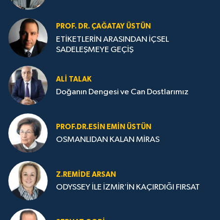
PROF. DR. ÇAĞATAY ÜSTÜN
ETİKETLERİN ARASINDAN İÇSEL
SADELEŞMEYE GEÇİŞ
ALI TALAK
Doğanın Dengesi ve Can Dostlarımız
PROF.DR.ESIN EMIN ÜSTÜN
OSMANLIDAN KALAN MİRAS
Z.REMIDE ARSAN
ODYSSEY İLE İZMİR’İN KAÇIRDIĞI FIRSAT