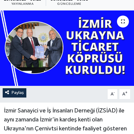
YAYINLANMA
GÜNCELLEME
YAŞAM
Paylaş
-
+
A
A
İzmir Sanayici ve İş İnsanları Derneği (İZSİAD) ile
aynı zamanda İzmir'in kardeş kenti olan
Ukrayna'nın Çernivtsi kentinde faaliyet gösteren