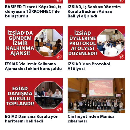
BASİFED Ticaret Köprüsü, iş
İZSİAD, İş Bankası Yönetim
dünyasını TÜRKONNECT ile
Kurulu Başkanı Adnan
buluşturdu
Bali'yi ağırladı
İZSİAD'da İzmir Kalkınma
İZSİAD'dan Protokol
Ajansı destekleri konuşuldu
Atölyesi
EGİAD Danışma Kurulu yön
Çin heyetinden Manisa
haritasını belirledi
çıkarması