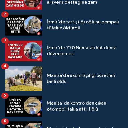
alışveriş desteğine zam
2
İzmir'de tartıştığı oğlunu pompalı
tüfekle öldürdü
3
İzmir'de 770 Numaralı hat deniz
düzenlemesi
4
Manisa’da üzüm işçiliği ücretleri
belli oldu
5
Manisa'da kontrolden çıkan
otomobil takla attı: 1 ölü
6