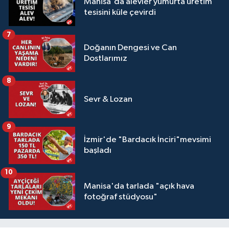
Manisa'da alevler yumurta üretim
tesisini küle çevirdi
7
Doğanın Dengesi ve Can
Dostlarımız
8
Sevr & Lozan
9
İzmir'de "Bardacık İnciri"mevsimi
başladı
10
Manisa'da tarlada "açık hava
fotoğraf stüdyosu"