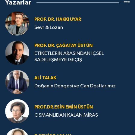
Yazarlar
PROF. DR. HAKKI UYAR
Sevr & Lozan
PROF. DR. ÇAĞATAY ÜSTÜN
ETİKETLERİN ARASINDAN İÇSEL
SADELEŞMEYE GEÇİŞ
ALI TALAK
Doğanın Dengesi ve Can Dostlarımız
PROF.DR.ESIN EMIN ÜSTÜN
OSMANLIDAN KALAN MİRAS