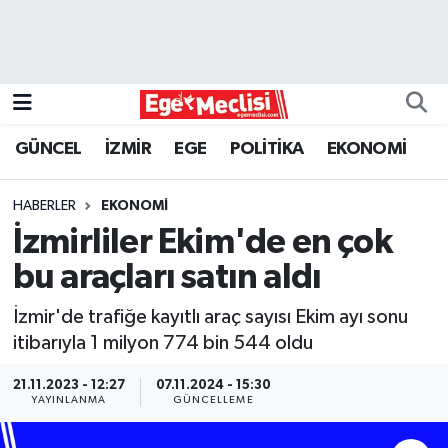
EGE
EKONOMİ
GÜNCEL
İZMİR
EGE
POLİTİKA
EKONOMİ
GÜNCEL
HABERLER
EKONOMİ
İZMİR
İzmirliler Ekim'de en çok
bu araçları satın aldı
ÖZEL HABER
İzmir'de trafiğe kayıtlı araç sayısı Ekim ayı sonu
POLİTİKA
itibarıyla 1 milyon 774 bin 544 oldu
Programlar
21.11.2023 - 12:27
07.11.2024 - 15:30
YAYINLANMA
GÜNCELLEME
SPOR