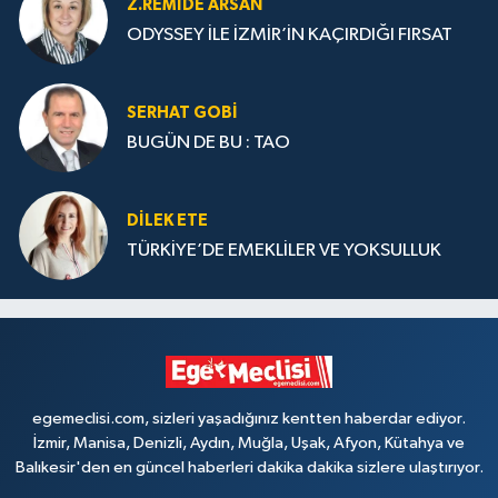
Z.REMIDE ARSAN
ODYSSEY İLE İZMİR’İN KAÇIRDIĞI FIRSAT
SERHAT GOBİ
BUGÜN DE BU : TAO
DILEK ETE
TÜRKİYE’DE EMEKLİLER VE YOKSULLUK
egemeclisi.com, sizleri yaşadığınız kentten haberdar ediyor.
İzmir, Manisa, Denizli, Aydın, Muğla, Uşak, Afyon, Kütahya ve
Balıkesir'den en güncel haberleri dakika dakika sizlere ulaştırıyor.