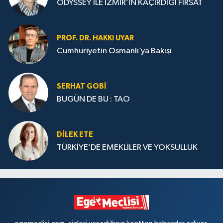
ODYSSEY İLE İZMİR’İN KAÇIRDIĞI FIRSAT
PROF. DR. HAKKI UYAR
Cumhuriyetin Osmanlı’ya Bakışı
SERHAT GOBİ
BUGÜN DE BU : TAO
DILEK ETE
TÜRKİYE’DE EMEKLİLER VE YOKSULLUK