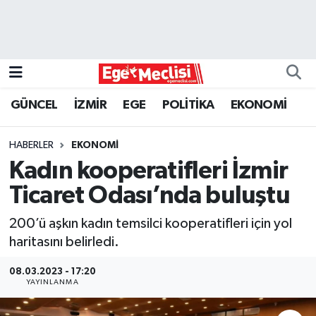
EGE
EKONOMİ
GÜNCEL
İZMİR
EGE
POLİTİKA
EKONOMİ
GÜNCEL
HABERLER
EKONOMİ
İZMİR
Kadın kooperatifleri İzmir
Ticaret Odası’nda buluştu
ÖZEL HABER
200’ü aşkın kadın temsilci kooperatifleri için yol
POLİTİKA
haritasını belirledi.
Programlar
08.03.2023 - 17:20
YAYINLANMA
SPOR