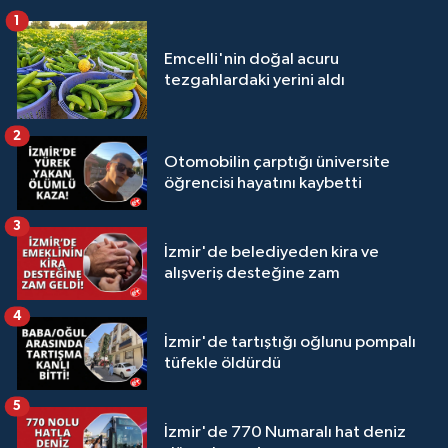
1
Emcelli'nin doğal acuru
tezgahlardaki yerini aldı
2
Otomobilin çarptığı üniversite
öğrencisi hayatını kaybetti
3
İzmir'de belediyeden kira ve
alışveriş desteğine zam
4
İzmir'de tartıştığı oğlunu pompalı
tüfekle öldürdü
5
İzmir'de 770 Numaralı hat deniz