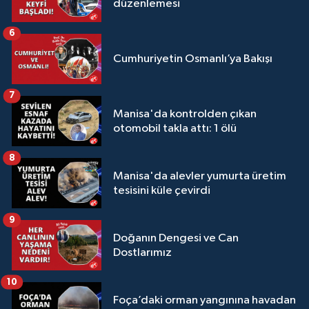
düzenlemesi
6
Cumhuriyetin Osmanlı’ya Bakışı
7
Manisa'da kontrolden çıkan
otomobil takla attı: 1 ölü
8
Manisa'da alevler yumurta üretim
tesisini küle çevirdi
9
Doğanın Dengesi ve Can
Dostlarımız
10
Foça’daki orman yangınına havadan