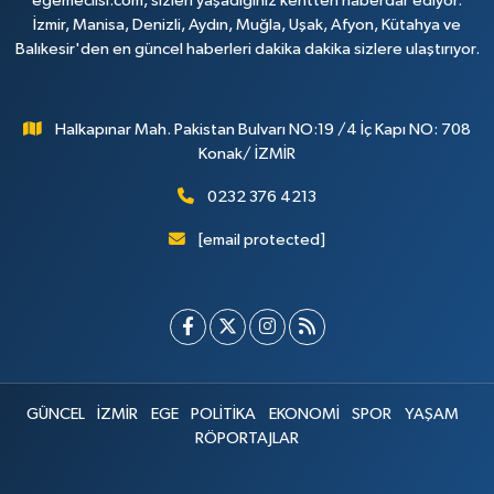
egemeclisi.com, sizleri yaşadığınız kentten haberdar ediyor.
İzmir, Manisa, Denizli, Aydın, Muğla, Uşak, Afyon, Kütahya ve
Balıkesir'den en güncel haberleri dakika dakika sizlere ulaştırıyor.
Halkapınar Mah. Pakistan Bulvarı NO:19 /4 İç Kapı NO: 708
Konak/ İZMİR
0232 376 4213
[email protected]
GÜNCEL
İZMİR
EGE
POLİTİKA
EKONOMİ
SPOR
YAŞAM
RÖPORTAJLAR