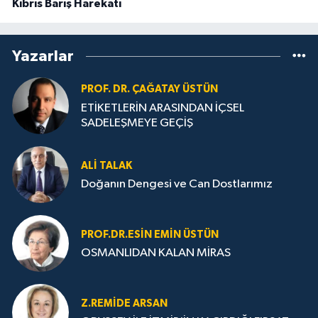
Kıbrıs Barış Harekatı
Yazarlar
PROF. DR. ÇAĞATAY ÜSTÜN
ETİKETLERİN ARASINDAN İÇSEL
SADELEŞMEYE GEÇİŞ
ALI TALAK
Doğanın Dengesi ve Can Dostlarımız
PROF.DR.ESIN EMIN ÜSTÜN
OSMANLIDAN KALAN MİRAS
Z.REMIDE ARSAN