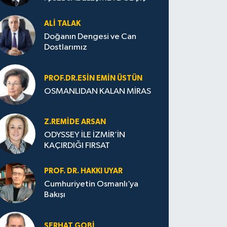
ALI TALAK
Doğanın Dengesi ve Can
Dostlarımız
PROF.DR.ESIN EMIN ÜSTÜN
OSMANLIDAN KALAN MİRAS
Z.REMIDE ARSAN
ODYSSEY İLE İZMİR’İN
KAÇIRDIĞI FIRSAT
PROF. DR. HAKKI UYAR
Cumhuriyetin Osmanlı’ya
Bakışı
SERHAT GOBİ