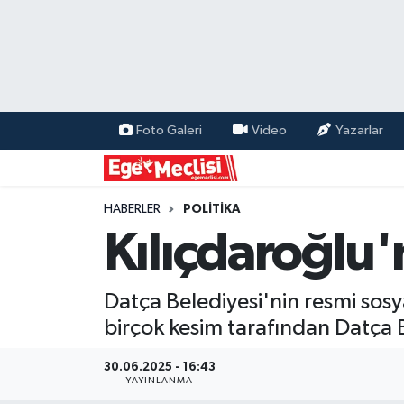
EGE
EKONOMİ
Foto Galeri
Video
Yazarlar
GÜNCEL
İZMİR
HABERLER
POLİTİKA
Kılıçdaroğlu'
ÖZEL HABER
Datça Belediyesi'nin resmi sos
POLİTİKA
birçok kesim tarafından Datça B
Programlar
30.06.2025 - 16:43
YAYINLANMA
SPOR