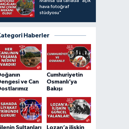
Manisa'da tarlada "açık
hava fotoğraf
stüdyosu"
Kategori Haberler
Doğanın
Cumhuriyetin
Dengesi ve Can
Osmanlı’ya
ostlarımız
Bakışı
ilenin Sultanları
Lozan’a ilişkin