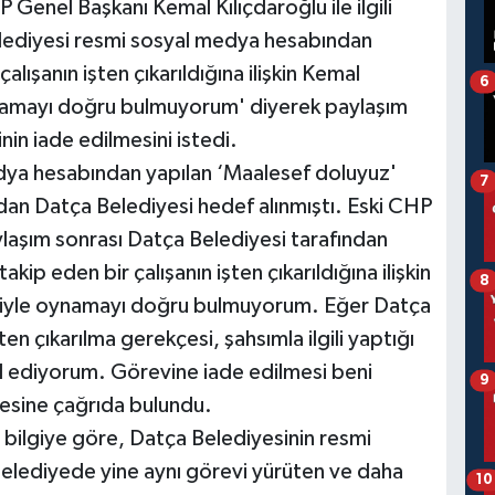
P Genel Başkanı Kemal Kılıçdaroğlu ile ilgili
elediyesi resmi sosyal medya hesabından
lışanın işten çıkarıldığına ilişkin Kemal
6
namayı doğru bulmuyorum' diyerek paylaşım
in iade edilmesini istedi.
dya hesabından yapılan ‘Maalesef doluyuz'
7
ndan Datça Belediyesi hedef alınmıştı. Eski CHP
laşım sonrası Datça Belediyesi tarafından
ip eden bir çalışanın işten çıkarıldığına ilişkin
8
ğiyle oynamayı doğru bulmuyorum. Eğer Datça
en çıkarılma gerekçesi, şahsımla ilgili yaptığı
al ediyorum. Görevine iade edilmesi beni
9
sine çağrıda bulundu.
n bilgiye göre, Datça Belediyesinin resmi
elediyede yine aynı görevi yürüten ve daha
10