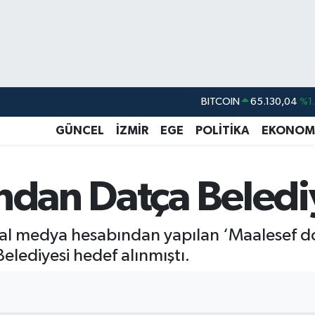
BITCOIN
65.130,04
%1
DOLAR
47,7106
%0.
GÜNCEL
İZMİR
EGE
POLİTİKA
EKONOM
EURO
55,1652
%0.
STERLİN
64,4046
%0.
ndan Datça Beledi
GRAM ALTIN
6618.49
%2.
BİST100
13.773
%-
yal medya hesabından yapılan ‘Maalesef do
elediyesi hedef alınmıştı.