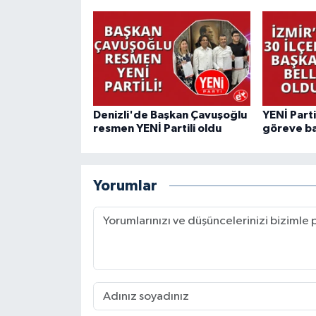
Denizli'de Başkan Çavuşoğlu
YENİ Parti
resmen YENİ Partili oldu
göreve ba
Yorumlar