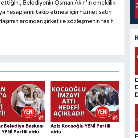
ettiğini, Belediyenin Osman Akın'ın emeklilik
 hesaplarını takip etmesi için hizmet satın
paylaşımın ardından şirket ile sözleşmenin fesih
D
r Belediye Başkanı
Aziz Kocaoğlu YENİ Partili
y YENİ Partili oldu
oldu
F