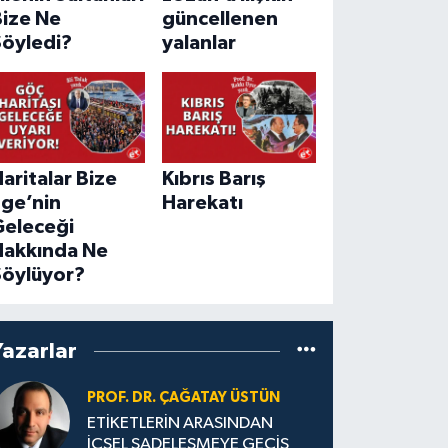
Bize Ne
güncellenen
Söyledi?
yalanlar
aritalar Bize
Kıbrıs Barış
Ege’nin
Harekatı
Geleceği
Hakkında Ne
Söylüyor?
Yazarlar
PROF. DR. ÇAĞATAY ÜSTÜN
ETİKETLERİN ARASINDAN
İÇSEL SADELEŞMEYE GEÇİŞ