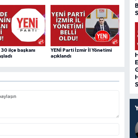
 30 ilçe başkanı
YENİ Parti İzmir İl Yönetimi
H
şladı
açıklandı