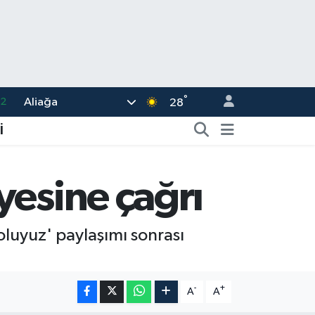
.2
°
Aliağa
28
17
İ
27
35
yesine çağrı
12
19
luyuz' paylaşımı sonrası
-
+
A
A