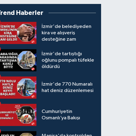
Trend Haberler
İzmir'de belediyeden
kira ve alışveriş
desteğine zam
İzmir'de tartıştığı
oğlunu pompalı tüfekle
öldürdü
İzmir'de 770 Numaralı
hat deniz düzenlemesi
Cumhuriyetin
Osmanlı’ya Bakışı
Manisa'da kontrolden