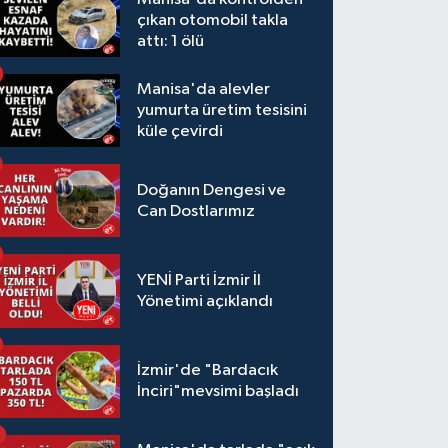
çıkan otomobil takla
attı: 1 ölü
Manisa'da alevler
yumurta üretim tesisini
küle çevirdi
Doğanın Dengesi ve
Can Dostlarımız
YENİ Parti İzmir İl
Yönetimi açıklandı
İzmir'de "Bardacık
İnciri"mevsimi başladı