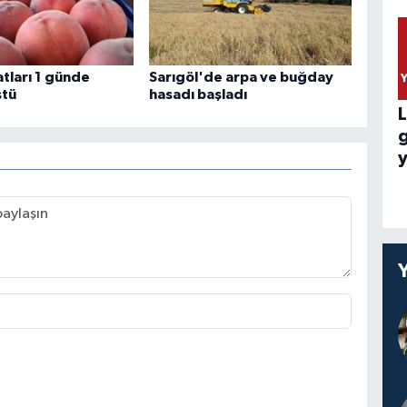
yatları 1 günde
Sarıgöl'de arpa ve buğday
ştü
hasadı başladı
L
y