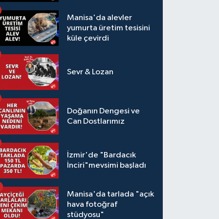
Manisa'da alevler
yumurta üretim tesisini
küle çevirdi
Sevr & Lozan
Doğanın Dengesi ve
Can Dostlarımız
İzmir'de "Bardacık
İnciri"mevsimi başladı
Manisa'da tarlada "açık
hava fotoğraf
stüdyosu"