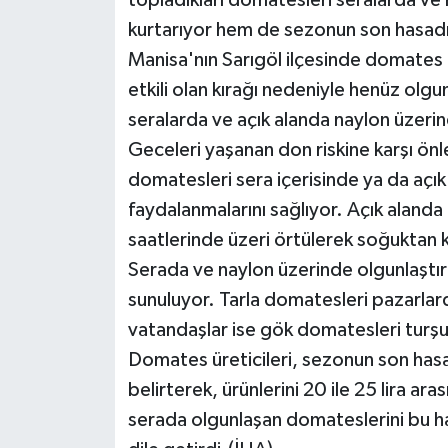
topladıkları domatesleri seralarda ve
kurtarıyor hem de sezonun son hasadı
Manisa'nın Sarıgöl ilçesinde domates ü
etkili olan kırağı nedeniyle henüz ol
seralarda ve açık alanda naylon üzeri
Geceleri yaşanan don riskine karşı önle
domatesleri sera içerisinde ya da açı
faydalanmalarını sağlıyor. Açık alanda
saatlerinde üzeri örtülerek soğuktan 
Serada ve naylon üzerinde olgunlaştır
sunuluyor. Tarla domatesleri pazarlar
vatandaşlar ise gök domatesleri turşul
Domates üreticileri, sezonun son hasa
belirterek, ürünlerini 20 ile 25 lira aras
serada olgunlaşan domateslerini bu ha