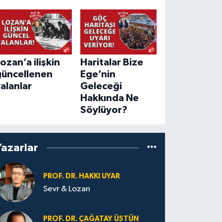
ozan’a ilişkin
Haritalar Bize
güncellenen
Ege’nin
alanlar
Geleceği
Hakkında Ne
Söylüyor?
Yazarlar
PROF. DR. HAKKI UYAR
Sevr & Lozan
PROF. DR. ÇAĞATAY ÜSTÜN