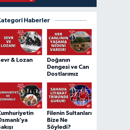
Kategori Haberler
Sevr & Lozan
Doğanın
Dengesi ve Can
Dostlarımız
Cumhuriyetin
Filenin Sultanları
Osmanlı’ya
Bize Ne
akışı
Söyledi?