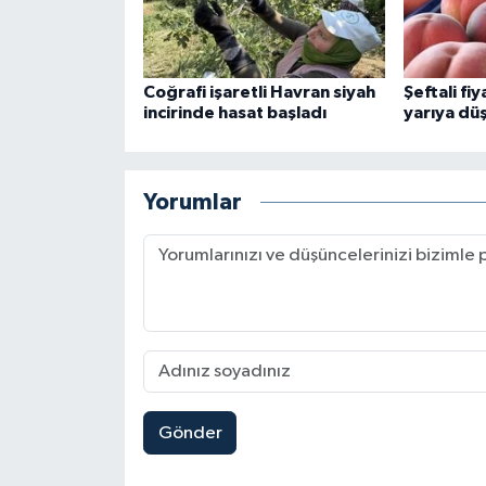
Coğrafi işaretli Havran siyah
Şeftali fi
incirinde hasat başladı
yarıya dü
Yorumlar
Gönder