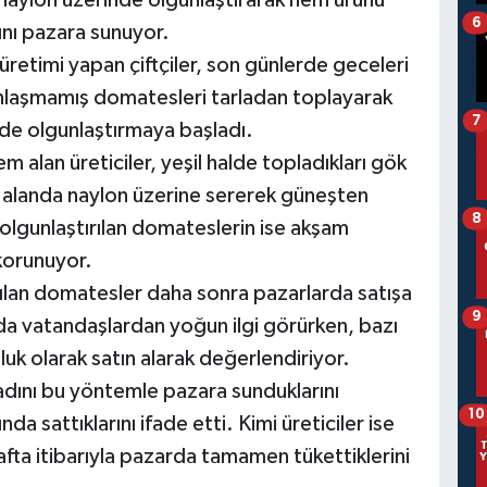
 naylon üzerinde olgunlaştırarak hem ürünü
6
nı pazara sunuyor.
retimi yapan çiftçiler, son günlerde geceleri
gunlaşmamış domatesleri tarladan toplayarak
7
nde olgunlaştırmaya başladı.
m alan üreticiler, yeşil halde topladıkları gök
k alanda naylon üzerine sererek güneşten
8
 olgunlaştırılan domateslerin ise akşam
korunuyor.
ılan domatesler daha sonra pazarlarda satışa
9
da vatandaşlardan yoğun ilgi görürken, bazı
uk olarak satın alarak değerlendiriyor.
dını bu yöntemle pazara sunduklarını
10
ında sattıklarını ifade etti. Kimi üreticiler ise
fta itibarıyla pazarda tamamen tükettiklerini