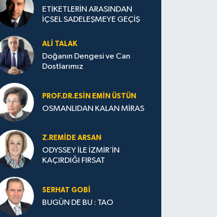
ETİKETLERİN ARASINDAN
İÇSEL SADELEŞMEYE GEÇİŞ
ALI TALAK
Doğanın Dengesi ve Can
Dostlarımız
PROF.DR.ESIN EMIN ÜSTÜN
OSMANLIDAN KALAN MİRAS
Z.REMIDE ARSAN
ODYSSEY İLE İZMİR’İN
KAÇIRDIĞI FIRSAT
SERHAT GOBİ
BUGÜN DE BU : TAO