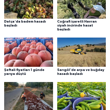
Datça'da badem hasadı
Coğrafi işaretli Havran
başladı
siyah incirinde hasat
başladı
Şeftali fiyatları 1 günde
Sarıgöl'de arpa ve buğday
yarıya düştü
hasadı başladı