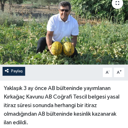
YAŞAM
Paylaş
-
+
A
A
Yaklaşık 3 ay önce AB bülteninde yayımlanan
Kırkağaç Kavunu AB Coğrafi Tescil belgesi yasal
itiraz süresi sonunda herhangi bir itiraz
olmadığından AB bülteninde kesinlik kazanarak
ilan edildi.