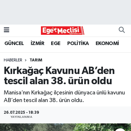
EGE
EKONOMİ
GÜNCEL
İZMİR
EGE
POLİTİKA
EKONOMİ
GÜNCEL
HABERLER
TARIM
İZMİR
Kırkağaç Kavunu AB’den
tescil alan 38. ürün oldu
ÖZEL HABER
Manisa’nın Kırkağaç ilçesinin dünyaca ünlü kavunu
POLİTİKA
AB’den tescil alan 38. ürün oldu.
Programlar
26.07.2025 - 18:39
YAYINLANMA
SPOR