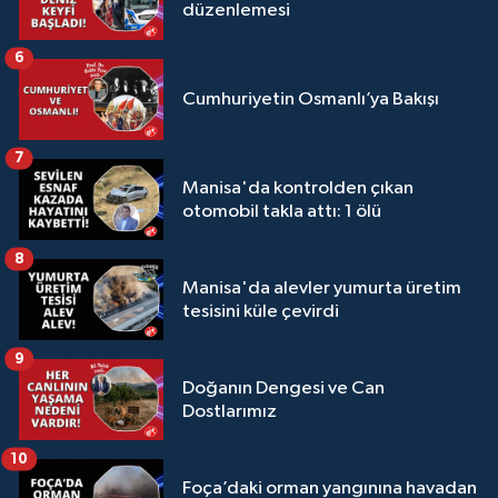
düzenlemesi
6
Cumhuriyetin Osmanlı’ya Bakışı
7
Manisa'da kontrolden çıkan
otomobil takla attı: 1 ölü
8
Manisa'da alevler yumurta üretim
tesisini küle çevirdi
9
Doğanın Dengesi ve Can
Dostlarımız
10
Foça’daki orman yangınına havadan