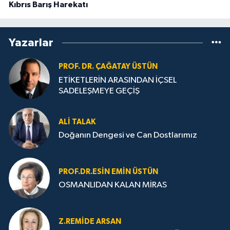
Kıbrıs Barış Harekatı
Yazarlar
PROF. DR. ÇAĞATAY ÜSTÜN
ETİKETLERİN ARASINDAN İÇSEL
SADELEŞMEYE GEÇİŞ
ALI TALAK
Doğanın Dengesi ve Can Dostlarımız
PROF.DR.ESIN EMIN ÜSTÜN
OSMANLIDAN KALAN MİRAS
Z.REMIDE ARSAN