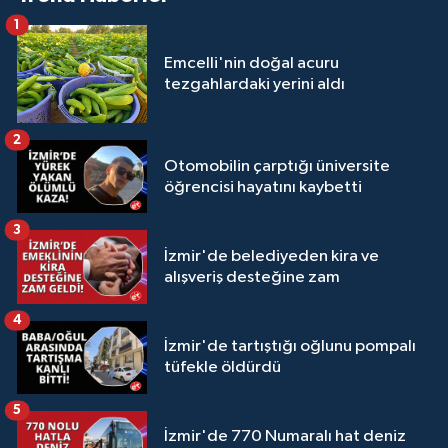
1
Emcelli'nin doğal acuru
tezgahlardaki yerini aldı
2
Otomobilin çarptığı üniversite
öğrencisi hayatını kaybetti
3
İzmir'de belediyeden kira ve
alışveriş desteğine zam
4
İzmir'de tartıştığı oğlunu pompalı
tüfekle öldürdü
5
İzmir'de 770 Numaralı hat deniz