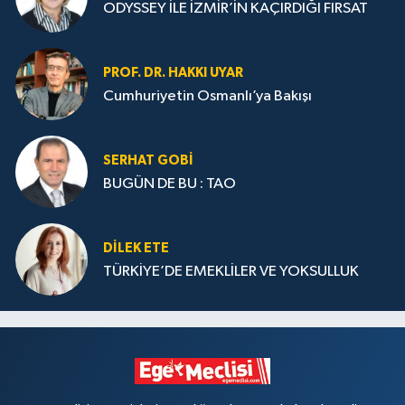
ODYSSEY İLE İZMİR’İN KAÇIRDIĞI FIRSAT
PROF. DR. HAKKI UYAR
Cumhuriyetin Osmanlı’ya Bakışı
SERHAT GOBİ
BUGÜN DE BU : TAO
DILEK ETE
TÜRKİYE’DE EMEKLİLER VE YOKSULLUK