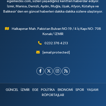
egemeclisi.com, sizleri yaşadığınız kentten haberdar ediyor.
İzmir, Manisa, Denizli, Aydın, Muğla, Uşak, Afyon, Kütahya ve
Balıkesir'den en güncel haberleri dakika dakika sizlere ulaştırıyor.
Halkapınar Mah. Pakistan Bulvarı NO:19 /4 İç Kapı NO: 708
Konak/ İZMİR
0232 376 4213
[email protected]
GÜNCEL
İZMİR
EGE
POLİTİKA
EKONOMİ
SPOR
YAŞAM
RÖPORTAJLAR