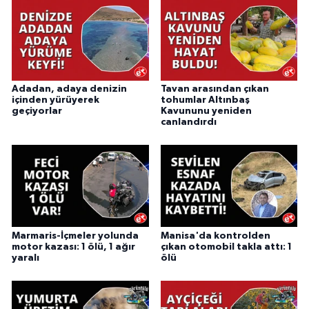
Adadan, adaya denizin
Tavan arasından çıkan
içinden yürüyerek
tohumlar Altınbaş
geçiyorlar
Kavununu yeniden
canlandırdı
Marmaris-İçmeler yolunda
Manisa'da kontrolden
motor kazası: 1 ölü, 1 ağır
çıkan otomobil takla attı: 1
yaralı
ölü