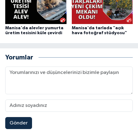
Manisa'da alevler yumurta
Manisa'da tarlada "açık
üretim tesisini küle çevirdi
hava fotoğraf stüdyosu"
Yorumlar
Gönder