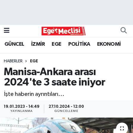
EGE
EKONOMİ
GÜNCEL
İZMİR
EGE
POLİTİKA
EKONOMİ
GÜNCEL
HABERLER
EGE
İZMİR
Manisa-Ankara arası
2024'te 3 saate iniyor
ÖZEL HABER
İşte haberin ayrıntıları...
POLİTİKA
19.01.2023 - 14:49
27.10.2024 - 12:00
YAYINLANMA
GÜNCELLEME
Programlar
SPOR