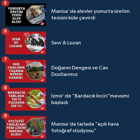
5
Manisa'da alevler yumurta üretim
tesisini küle çevirdi
6
Sevr & Lozan
7
Doğanın Dengesi ve Can
Dostlarımız
8
İzmir'de "Bardacık İnciri"mevsimi
başladı
9
Manisa'da tarlada "açık hava
fotoğraf stüdyosu"