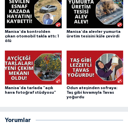
Manisa'da kontrolden
Manisa'da alevler yumurta
çıkan otomobil takla attı: 1
üretim tesisini küle çevirdi
ölü
Manisa'da tarlada "açık
Odun ateşinden sofraya:
hava fotoğraf stüdyosu"
Taş gibi kıvamıyla Tavas
yoğurdu
Yorumlar