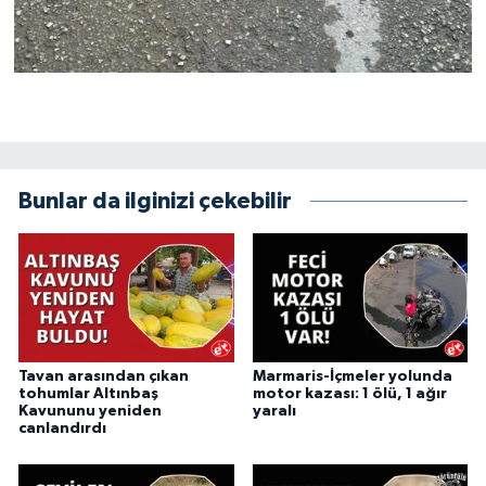
Bunlar da ilginizi çekebilir
Tavan arasından çıkan
Marmaris-İçmeler yolunda
tohumlar Altınbaş
motor kazası: 1 ölü, 1 ağır
Kavununu yeniden
yaralı
canlandırdı