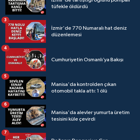
İzmir'de tartıştığı oğlunu pompalı
tüfekle öldürdü
3
İzmir'de 770 Numaralı hat deniz
düzenlemesi
4
Cumhuriyetin Osmanlı’ya Bakışı
5
Manisa'da kontrolden çıkan
otomobil takla attı: 1 ölü
6
Manisa'da alevler yumurta üretim
tesisini küle çevirdi
7