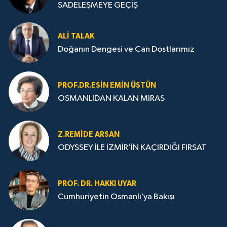
SADELEŞMEYE GEÇİŞ
ALI TALAK
Doğanın Dengesi ve Can Dostlarımız
PROF.DR.ESIN EMIN ÜSTÜN
OSMANLIDAN KALAN MİRAS
Z.REMIDE ARSAN
ODYSSEY İLE İZMİR’İN KAÇIRDIĞI FIRSAT
PROF. DR. HAKKI UYAR
Cumhuriyetin Osmanlı’ya Bakışı