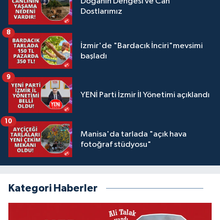
Doğanın Dengesi ve Can
Dostlarımız
8
İzmir'de "Bardacık İnciri"mevsimi
başladı
9
YENİ Parti İzmir İl Yönetimi açıklandı
10
Manisa'da tarlada "açık hava
fotoğraf stüdyosu"
Kategori Haberler