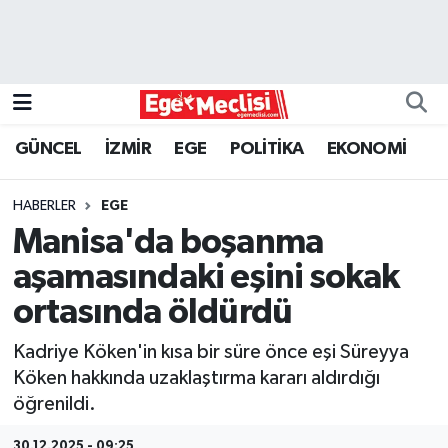
EGE
EKONOMİ
GÜNCEL
İZMİR
EGE
POLİTİKA
EKONOMİ
GÜNCEL
HABERLER
EGE
İZMİR
Manisa'da boşanma
aşamasındaki eşini sokak
ÖZEL HABER
ortasında öldürdü
POLİTİKA
Kadriye Köken'in kısa bir süre önce eşi Süreyya
Köken hakkında uzaklaştırma kararı aldırdığı
Programlar
öğrenildi.
SPOR
30.12.2025 - 09:25