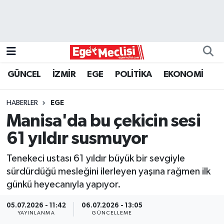
EGE
EKONOMİ
GÜNCEL
İZMİR
EGE
POLİTİKA
EKONOMİ
GÜNCEL
HABERLER
EGE
İZMİR
Manisa'da bu çekicin sesi
61 yıldır susmuyor
ÖZEL HABER
Tenekeci ustası 61 yıldır büyük bir sevgiyle
POLİTİKA
sürdürdüğü mesleğini ilerleyen yaşına rağmen ilk
günkü heyecanıyla yapıyor.
Programlar
05.07.2026 - 11:42
06.07.2026 - 13:05
YAYINLANMA
GÜNCELLEME
SPOR