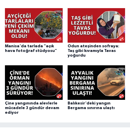
Manisa'da tarlada "açık
Odun ateşinden sofraya:
hava fotoğraf stüdyosu"
Taş gibi kıvamıyla Tavas
yoğurdu
Çine yangınında alevlerle
Balıkesir'deki yangın
mücadele 3 gündür devam
Bergama sınırına ulaştı
ediyor