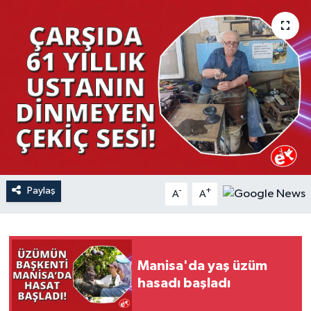
YAŞAM
Paylaş
-
+
A
A
Manisa'da yaş üzüm
hasadı başladı