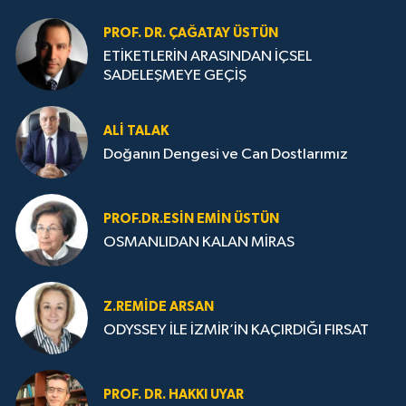
PROF. DR. ÇAĞATAY ÜSTÜN
ETİKETLERİN ARASINDAN İÇSEL
SADELEŞMEYE GEÇİŞ
ALI TALAK
Doğanın Dengesi ve Can Dostlarımız
PROF.DR.ESIN EMIN ÜSTÜN
OSMANLIDAN KALAN MİRAS
Z.REMIDE ARSAN
ODYSSEY İLE İZMİR’İN KAÇIRDIĞI FIRSAT
PROF. DR. HAKKI UYAR