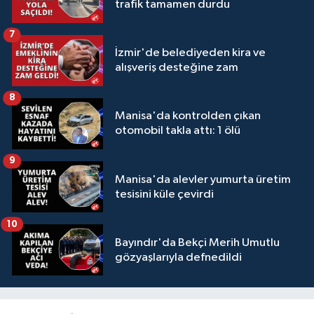
trafik tamamen durdu
7
İzmir'de belediyeden kira ve
alışveriş desteğine zam
8
Manisa'da kontrolden çıkan
otomobil takla attı: 1 ölü
9
Manisa'da alevler yumurta üretim
tesisini küle çevirdi
10
Bayındır'da Bekçi Merih Umutlu
gözyaşlarıyla defnedildi