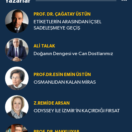
Yazarlar
PROF. DR. ÇAĞATAY ÜSTÜN
ETİKETLERİN ARASINDAN İÇSEL
SADELEŞMEYE GEÇİŞ
ALI TALAK
Doğanın Dengesi ve Can Dostlarımız
PROF.DR.ESIN EMIN ÜSTÜN
OSMANLIDAN KALAN MİRAS
Z.REMIDE ARSAN
ODYSSEY İLE İZMİR’İN KAÇIRDIĞI FIRSAT
PROF. DR. HAKKI UYAR