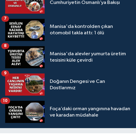
Cumhuriyetin Osmanlı’ya Bakışı
7
Manisa'da kontrolden çıkan
otomobil takla attı: 1 ölü
8
Manisa'da alevler yumurta üretim
tesisini küle çevirdi
9
Doğanın Dengesi ve Can
Dostlarımız
10
Foça’daki orman yangınına havadan
ve karadan müdahale