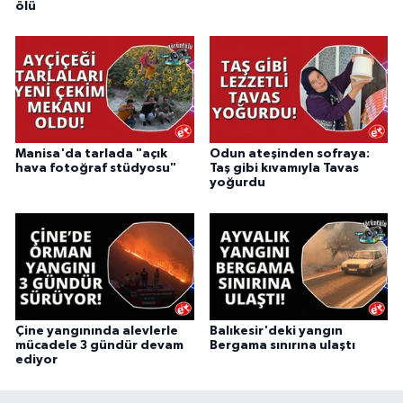
ölü
Manisa'da tarlada "açık
Odun ateşinden sofraya:
hava fotoğraf stüdyosu"
Taş gibi kıvamıyla Tavas
yoğurdu
Çine yangınında alevlerle
Balıkesir'deki yangın
mücadele 3 gündür devam
Bergama sınırına ulaştı
ediyor