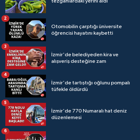
tezgahlardaki yerini aldı
2
Otomobilin çarptığı üniversite
öğrencisi hayatını kaybetti
3
İzmir'de belediyeden kira ve
alışveriş desteğine zam
4
İzmir'de tartıştığı oğlunu pompalı
tüfekle öldürdü
5
İzmir'de 770 Numaralı hat deniz
düzenlemesi
6