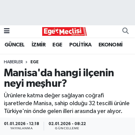
EGE
EKONOMİ
GÜNCEL
İZMİR
EGE
POLİTİKA
EKONOMİ
GÜNCEL
HABERLER
EGE
İZMİR
Manisa'da hangi ilçenin
neyi meşhur?
ÖZEL HABER
Ürünlere katma değer sağlayan coğrafi
POLİTİKA
işaretlerde Manisa, sahip olduğu 32 tescilli ürünle
Türkiye'nin önde gelen illeri arasında yer alıyor.
Programlar
01.01.2026 - 12:18
02.01.2026 - 08:22
YAYINLANMA
GÜNCELLEME
SPOR