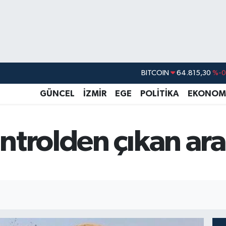
BITCOIN
64.815,30
%-0
DOLAR
47,7436
%0.
GÜNCEL
İZMİR
EGE
POLİTİKA
EKONOM
EURO
55,2510
%0.
STERLİN
64,4811
%0.
trolden çıkan ara
GRAM ALTIN
6660.55
%
BİST100
13.779
%-