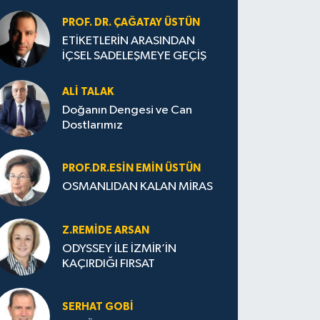
PROF. DR. ÇAĞATAY ÜSTÜN
ETİKETLERİN ARASINDAN
İÇSEL SADELEŞMEYE GEÇİŞ
ALI TALAK
Doğanın Dengesi ve Can
Dostlarımız
PROF.DR.ESIN EMIN ÜSTÜN
OSMANLIDAN KALAN MİRAS
Z.REMIDE ARSAN
ODYSSEY İLE İZMİR’İN
KAÇIRDIĞI FIRSAT
SERHAT GOBİ