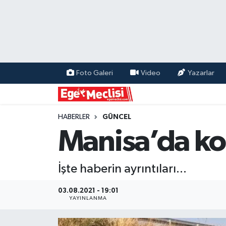
EGE
EKONOMİ
Foto Galeri
Video
Yazarlar
GÜNCEL
İZMİR
HABERLER
GÜNCEL
Manisa’da kon
ÖZEL HABER
İşte haberin ayrıntıları...
POLİTİKA
03.08.2021 - 19:01
Programlar
YAYINLANMA
SPOR