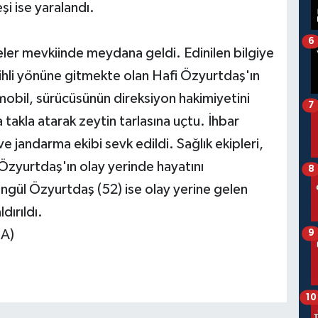
şi ise yaralandı.
6
ler mevkiinde meydana geldi. Edinilen bilgiye
hli yönüne gitmekte olan Hafi Özyurtdaş'ın
mobil, sürücüsünün direksiyon hakimiyetini
7
akla atarak zeytin tarlasına uçtu. İhbar
e jandarma ekibi sevk edildi. Sağlık ekipleri,
Özyurtdaş'ın olay yerinde hayatını
8
Şengül Özyurtdaş (52) ise olay yerine gelen
dırıldı.
HA)
9
10