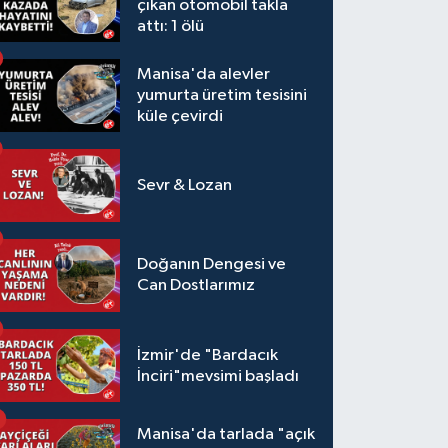
çıkan otomobil takla
attı: 1 ölü
Manisa'da alevler
yumurta üretim tesisini
küle çevirdi
Sevr & Lozan
Doğanın Dengesi ve
Can Dostlarımız
İzmir'de "Bardacık
İnciri"mevsimi başladı
Manisa'da tarlada "açık