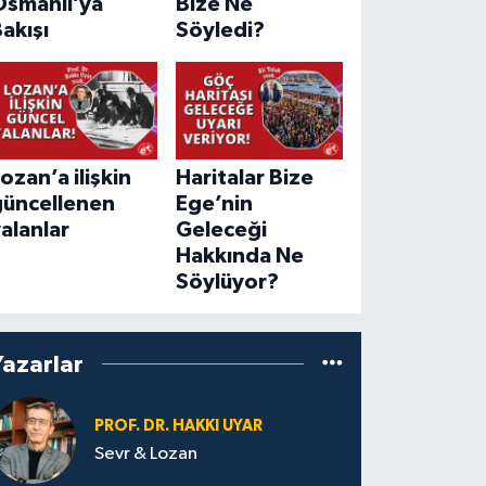
Osmanlı’ya
Bize Ne
akışı
Söyledi?
ozan’a ilişkin
Haritalar Bize
güncellenen
Ege’nin
alanlar
Geleceği
Hakkında Ne
Söylüyor?
Yazarlar
PROF. DR. HAKKI UYAR
Sevr & Lozan