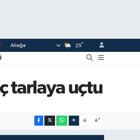
.1
°
Aliağa
25
18
İ
32
38
ç tarlaya uçtu
0
14
-
+
A
A