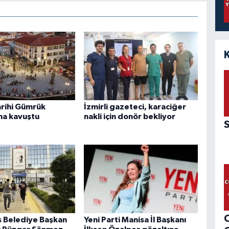
arihi Gümrük
İzmirli gazeteci, karaciğer
na kavuştu
nakli için donör bekliyor
 Belediye Başkan
Yeni Parti Manisa İl Başkanı