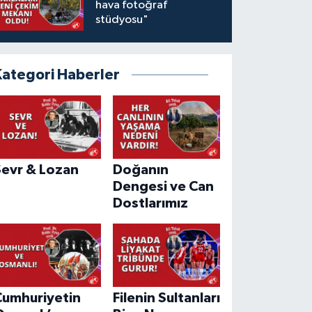
hava fotoğraf
stüdyosu"
Kategori Haberler
Sevr & Lozan
Doğanın
Dengesi ve Can
Dostlarımız
Cumhuriyetin
Filenin Sultanları