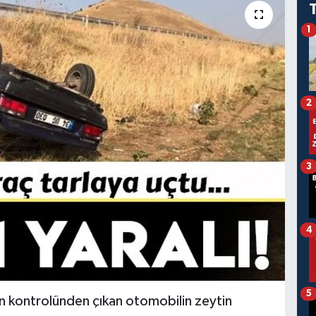
1
2
3
4
5
ün kontrolünden çıkan otomobilin zeytin