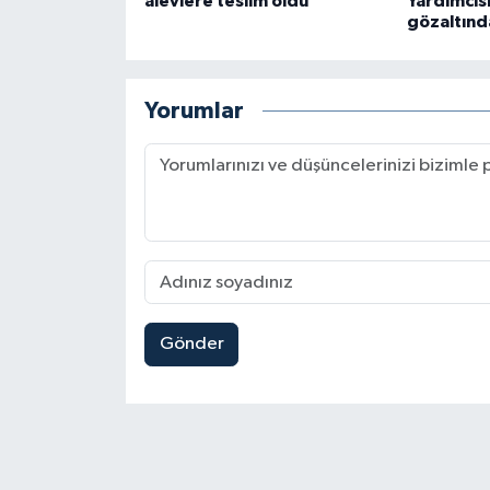
alevlere teslim oldu
Yardımcıs
gözaltınd
Yorumlar
Gönder