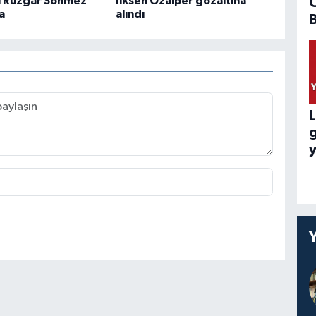
ı Rüzgar Sönmez
İlksen Özalper gözaltına
a
alındı
B
L
y