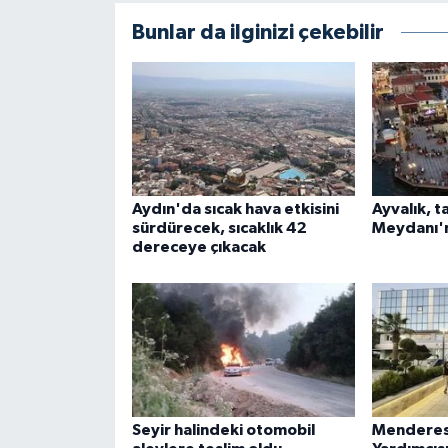
Bunlar da ilginizi çekebilir
Aydın'da sıcak hava etkisini
Ayvalık, t
sürdürecek, sıcaklık 42
Meydanı'
dereceye çıkacak
Seyir halindeki otomobil
Menderes