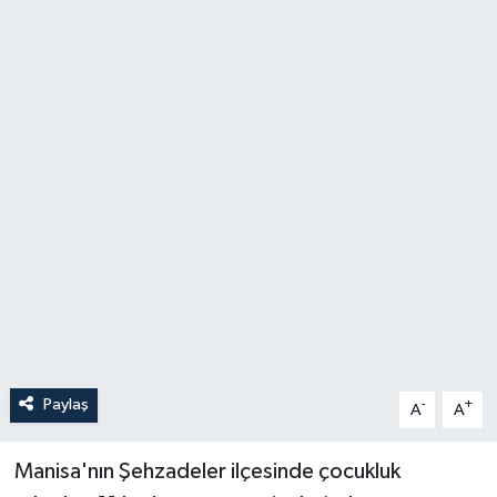
YAŞAM
Paylaş
-
+
A
A
Manisa'nın Şehzadeler ilçesinde çocukluk