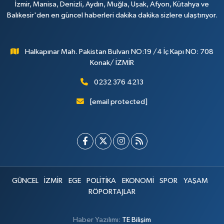
İzmir, Manisa, Denizli, Aydın, Muğla, Uşak, Afyon, Kütahya ve
Balıkesir'den en güncel haberleri dakika dakika sizlere ulaştırıyor.
Halkapınar Mah. Pakistan Bulvarı NO:19 /4 İç Kapı NO: 708
Konak/ İZMİR
0232 376 4213
[email protected]
GÜNCEL
İZMİR
EGE
POLİTİKA
EKONOMİ
SPOR
YAŞAM
RÖPORTAJLAR
Haber Yazılımı:
TE Bilişim