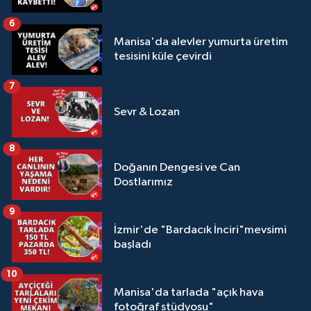
6
Manisa'da alevler yumurta üretim
tesisini küle çevirdi
7
Sevr & Lozan
8
Doğanın Dengesi ve Can
Dostlarımız
9
İzmir'de "Bardacık İnciri"mevsimi
başladı
10
Manisa'da tarlada "açık hava
fotoğraf stüdyosu"