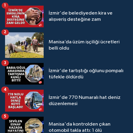
1
İzmir'de belediyeden kira ve
alışveriş desteğine zam
2
Manisa’da üzüm işçiliği ücretleri
belli oldu
3
İzmir'de tartıştığı oğlunu pompalı
tüfekle öldürdü
4
İzmir'de 770 Numaralı hat deniz
düzenlemesi
5
Manisa'da kontrolden çıkan
otomobil takla attı: 1 ölü