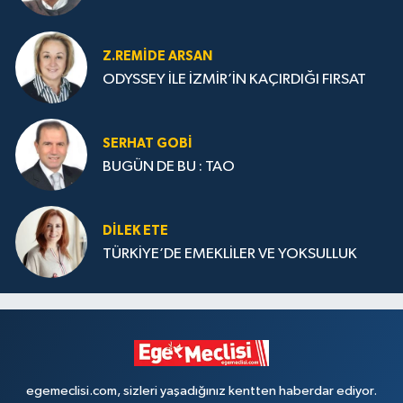
Z.REMIDE ARSAN
ODYSSEY İLE İZMİR’İN KAÇIRDIĞI FIRSAT
SERHAT GOBİ
BUGÜN DE BU : TAO
DILEK ETE
TÜRKİYE’DE EMEKLİLER VE YOKSULLUK
egemeclisi.com, sizleri yaşadığınız kentten haberdar ediyor.