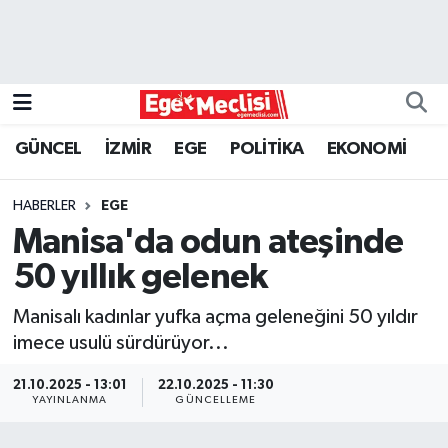
EGE
EKONOMİ
GÜNCEL
İZMİR
EGE
POLİTİKA
EKONOMİ
GÜNCEL
HABERLER
EGE
İZMİR
Manisa'da odun ateşinde
50 yıllık gelenek
ÖZEL HABER
Manisalı kadınlar yufka açma geleneğini 50 yıldır
POLİTİKA
imece usulü sürdürüyor...
Programlar
21.10.2025 - 13:01
22.10.2025 - 11:30
YAYINLANMA
GÜNCELLEME
SPOR