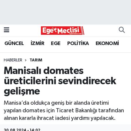
EGE
EKONOMİ
GÜNCEL
İZMİR
EGE
POLİTİKA
EKONOMİ
GÜNCEL
HABERLER
TARIM
İZMİR
Manisalı domates
üreticilerini sevindirecek
ÖZEL HABER
gelişme
POLİTİKA
Manisa’da oldukça geniş bir alanda üretimi
yapılan domates için Ticaret Bakanlığı tarafından
Programlar
alınan kararla ihracat iadesi yardımı yapılacak.
SPOR
30.08.2024 - 14:02