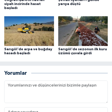
siyah incirinde hasat
yarıya düştü
başladı
Sarıgöl'de arpa ve buğday
Sarıgöl'de sezonun ilk kuru
hasadı başladı
üzümü çuvala girdi
Yorumlar