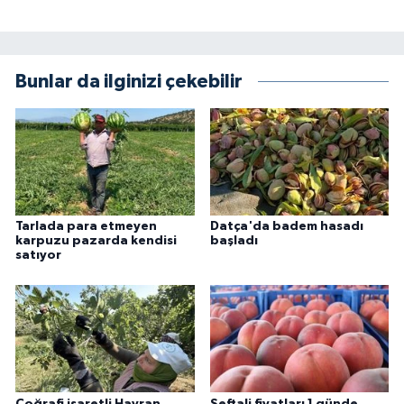
Bunlar da ilginizi çekebilir
Tarlada para etmeyen
Datça'da badem hasadı
karpuzu pazarda kendisi
başladı
satıyor
Coğrafi işaretli Havran
Şeftali fiyatları 1 günde