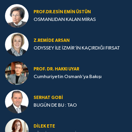
PROF.DR.ESIN EMIN ÜSTÜN
OSMANLIDAN KALAN MİRAS
Z.REMIDE ARSAN
ODYSSEY İLE İZMİR’İN KAÇIRDIĞI FIRSAT
PROF. DR. HAKKI UYAR
Cumhuriyetin Osmanlı’ya Bakışı
SERHAT GOBİ
BUGÜN DE BU : TAO
DILEK ETE