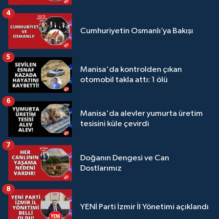
4
Cumhuriyetin Osmanlı’ya Bakışı
5
Manisa'da kontrolden çıkan
otomobil takla attı: 1 ölü
6
Manisa'da alevler yumurta üretim
tesisini küle çevirdi
7
Doğanın Dengesi ve Can
Dostlarımız
8
YENİ Parti İzmir İl Yönetimi açıklandı