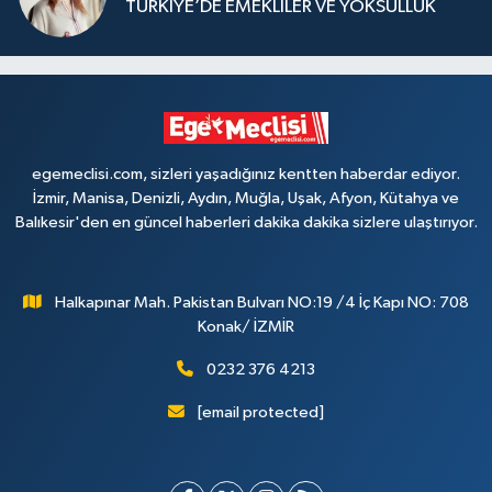
TÜRKİYE’DE EMEKLİLER VE YOKSULLUK
egemeclisi.com, sizleri yaşadığınız kentten haberdar ediyor.
İzmir, Manisa, Denizli, Aydın, Muğla, Uşak, Afyon, Kütahya ve
Balıkesir'den en güncel haberleri dakika dakika sizlere ulaştırıyor.
Halkapınar Mah. Pakistan Bulvarı NO:19 /4 İç Kapı NO: 708
Konak/ İZMİR
0232 376 4213
[email protected]