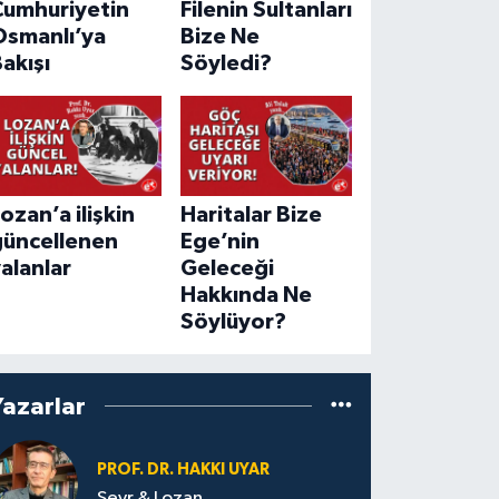
Cumhuriyetin
Filenin Sultanları
Osmanlı’ya
Bize Ne
akışı
Söyledi?
ozan’a ilişkin
Haritalar Bize
güncellenen
Ege’nin
alanlar
Geleceği
Hakkında Ne
Söylüyor?
Yazarlar
PROF. DR. HAKKI UYAR
Sevr & Lozan