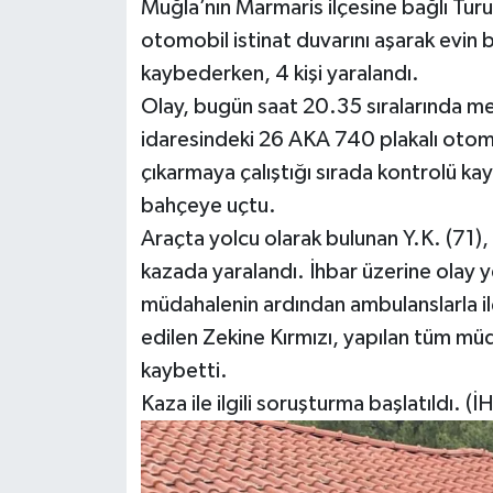
Muğla’nın Marmaris ilçesine bağlı Tu
otomobil istinat duvarını aşarak evin 
kaybederken, 4 kişi yaralandı.
Olay, bugün saat 20.35 sıralarında mey
idaresindeki 26 AKA 740 plakalı otomo
çıkarmaya çalıştığı sırada kontrolü ka
bahçeye uçtu.
Araçta yolcu olarak bulunan Y.K. (71),
kazada yaralandı. İhbar üzerine olay yeri
müdahalenin ardından ambulanslarla il
edilen Zekine Kırmızı, yapılan tüm mü
kaybetti.
Kaza ile ilgili soruşturma başlatıldı. (İ