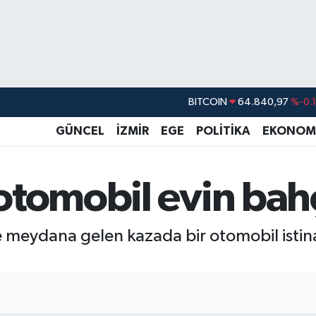
DOLAR
47,7436
%0.
EURO
55,2510
%0.
GÜNCEL
İZMİR
EGE
POLİTİKA
EKONOM
STERLİN
64,4811
%0.
GRAM ALTIN
6660.55
%
otomobil evin bah
BİST100
13.779
%-
BITCOIN
64.840,97
%-0.
meydana gelen kazada bir otomobil istina