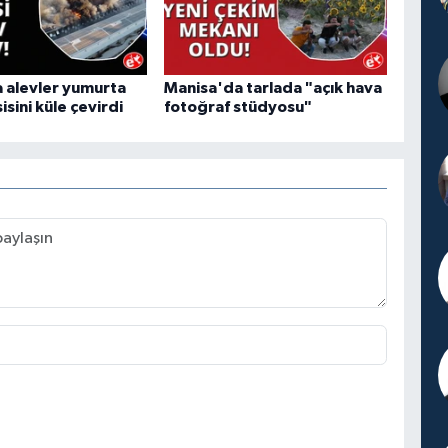
 alevler yumurta
Manisa'da tarlada "açık hava
isini küle çevirdi
fotoğraf stüdyosu"