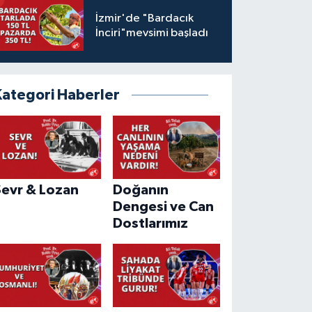
İzmir'de "Bardacık
İnciri"mevsimi başladı
Kategori Haberler
Sevr & Lozan
Doğanın
Dengesi ve Can
Dostlarımız