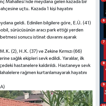
runç Mahallesi’nde meydana gelen kazada bir
bahçesine uçtu. Kazada 1 kişi hayatını
6
dana geldi. Edinilen bilgilere göre, E.Ü. (41)
bil, sürücüsünün aracı park ettiği yerden
ybetmesi sonucu istinat duvarını aşarak
7
 M.K. (2), H.K. (37) ve Zekine Kırmızı (66)
ne sağlık ekipleri sevk edildi. Yaralılar, ilk
8
çedeki hastanelere kaldırıldı. Hastaneye sevk
dahalelere rağmen kurtarılamayarak hayatını
9
HA)
10