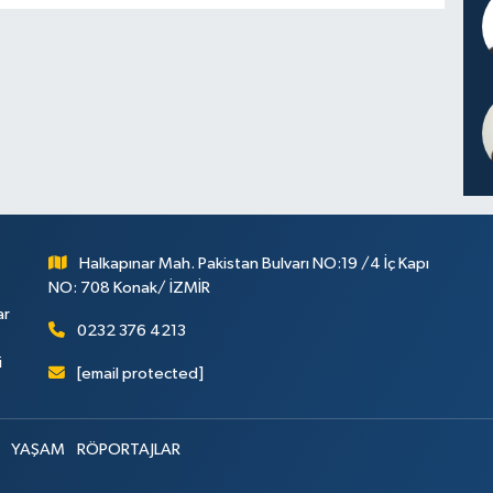
Halkapınar Mah. Pakistan Bulvarı NO:19 /4 İç Kapı
NO: 708 Konak/ İZMİR
ar
0232 376 4213
i
[email protected]
YAŞAM
RÖPORTAJLAR