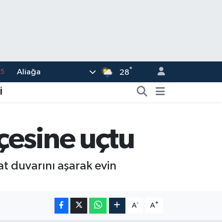
°
Aliağa
18
28
32
İ
38
0
çesine uçtu
14
15
t duvarını aşarak evin
-
+
A
A