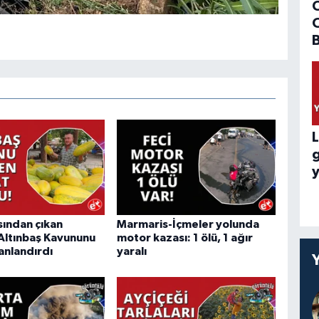
B
L
y
sından çıkan
Marmaris-İçmeler yolunda
Altınbaş Kavununu
motor kazası: 1 ölü, 1 ağır
anlandırdı
yaralı