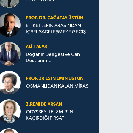
PROF. DR. ÇAĞATAY ÜSTÜN
ETİKETLERİN ARASINDAN
İÇSEL SADELEŞMEYE GEÇİŞ
ALI TALAK
Doğanın Dengesi ve Can
Dostlarımız
PROF.DR.ESIN EMIN ÜSTÜN
OSMANLIDAN KALAN MİRAS
Z.REMIDE ARSAN
ODYSSEY İLE İZMİR’İN
KAÇIRDIĞI FIRSAT