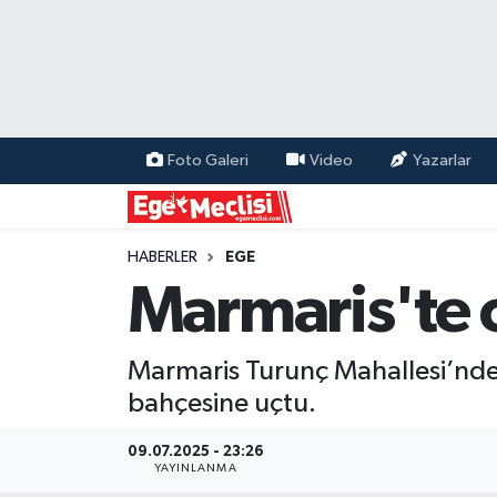
EGE
EKONOMİ
Foto Galeri
Video
Yazarlar
GÜNCEL
İZMİR
HABERLER
EGE
Marmaris'te 
ÖZEL HABER
Marmaris Turunç Mahallesi’nde 
POLİTİKA
bahçesine uçtu.
Programlar
09.07.2025 - 23:26
YAYINLANMA
SPOR