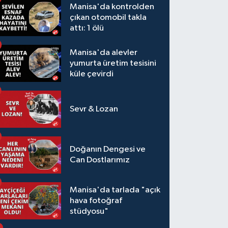
Manisa'da kontrolden
çıkan otomobil takla
attı: 1 ölü
Manisa'da alevler
yumurta üretim tesisini
küle çevirdi
Sevr & Lozan
Doğanın Dengesi ve
Can Dostlarımız
Manisa'da tarlada "açık
hava fotoğraf
stüdyosu"