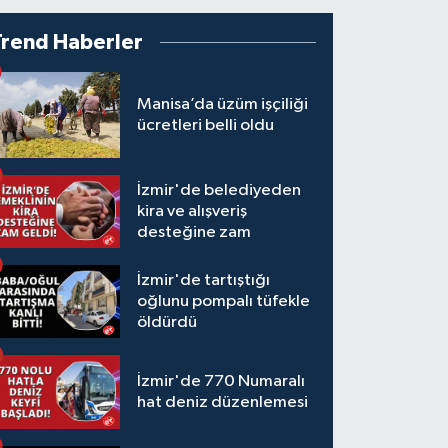
Trend Haberler
Manisa’da üzüm işçiliği
ücretleri belli oldu
İzmir'de belediyeden
kira ve alışveriş
desteğine zam
İzmir'de tartıştığı
oğlunu pompalı tüfekle
öldürdü
İzmir'de 770 Numaralı
hat deniz düzenlemesi