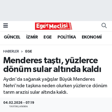
EGE
EKONOMİ
GÜNCEL
İZMİR
EGE
POLİTİKA
EKONOMİ
GÜNCEL
HABERLER
EGE
İZMİR
Menderes taştı, yüzlerce
dönüm sular altında kaldı
ÖZEL HABER
Aydın'da sağanak yağışlar Büyük Menderes
POLİTİKA
Nehri'nde taşkına neden olurken yüzlerce dönüm
tarım arazisi sular altında kaldı.
Programlar
04.02.2026 - 07:19
YAYINLANMA
SPOR