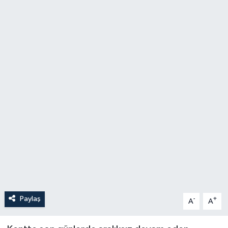
YAŞAM
Paylaş
-
+
A
A