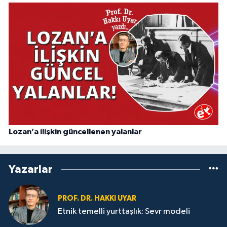
Lozan’a ilişkin güncellenen yalanlar
Yazarlar
PROF. DR. HAKKI UYAR
Etnik temelli yurttaşlık: Sevr modeli