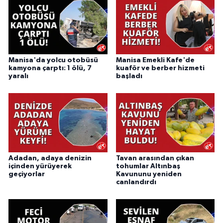
Manisa'da yolcu otobüsü
Manisa Emekli Kafe'de
kamyona çarptı: 1 ölü, 7
kuaför ve berber hizmeti
yaralı
başladı
Adadan, adaya denizin
Tavan arasından çıkan
içinden yürüyerek
tohumlar Altınbaş
geçiyorlar
Kavununu yeniden
canlandırdı