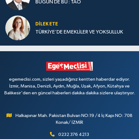
BUGÜN DE BU : TAO
DILEK ETE
TÜRKİYE’DE EMEKLİLER VE YOKSULLUK
egemeclisi.com, sizleri yaşadığınız kentten haberdar ediyor.
İzmir, Manisa, Denizli, Aydın, Muğla, Uşak, Afyon, Kütahya ve
Balıkesir'den en güncel haberleri dakika dakika sizlere ulaştırıyor.
Halkapınar Mah. Pakistan Bulvarı NO:19 /4 İç Kapı NO: 708
Konak/ İZMİR
0232 376 4213