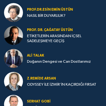
PROF.DR.ESIN EMIN ÜSTÜN
NASIL BİR DUYARLILIK?
PROF. DR. ÇAĞATAY ÜSTÜN
ETİKETLERİN ARASINDAN İÇSEL
SADELEŞMEYE GEÇİŞ
ALI TALAK
Doğanın Dengesi ve Can Dostlarımız
Z.REMIDE ARSAN
ODYSSEY İLE İZMİR’İN KAÇIRDIĞI FIRSAT
SERHAT GOBİ