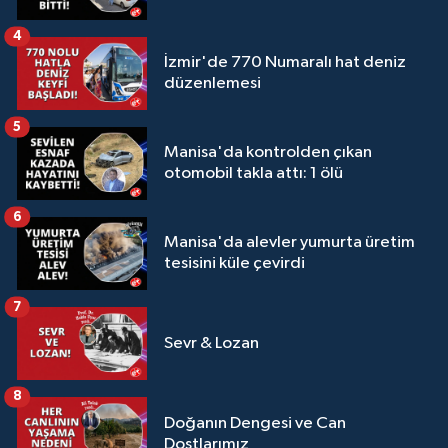
4
İzmir'de 770 Numaralı hat deniz
düzenlemesi
5
Manisa'da kontrolden çıkan
otomobil takla attı: 1 ölü
6
Manisa'da alevler yumurta üretim
tesisini küle çevirdi
7
Sevr & Lozan
8
Doğanın Dengesi ve Can
Dostlarımız