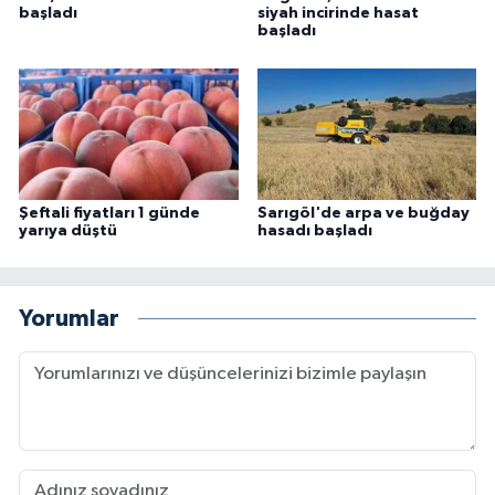
başladı
siyah incirinde hasat
başladı
Şeftali fiyatları 1 günde
Sarıgöl'de arpa ve buğday
yarıya düştü
hasadı başladı
Yorumlar