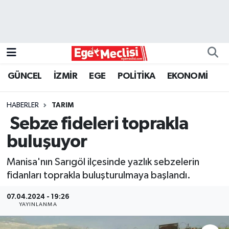
EGE
EKONOMİ
GÜNCEL
İZMİR
EGE
POLİTİKA
EKONOMİ
GÜNCEL
HABERLER
TARIM
İZMİR
Sebze fideleri toprakla
buluşuyor
ÖZEL HABER
Manisa'nın Sarıgöl ilçesinde yazlık sebzelerin
POLİTİKA
fidanları toprakla buluşturulmaya başlandı.
Programlar
07.04.2024 - 19:26
YAYINLANMA
SPOR