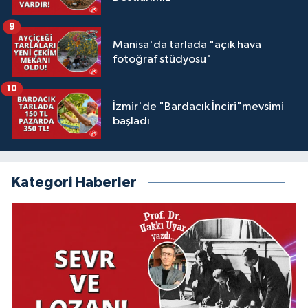
9
Manisa'da tarlada "açık hava
fotoğraf stüdyosu"
10
İzmir'de "Bardacık İnciri"mevsimi
başladı
Kategori Haberler