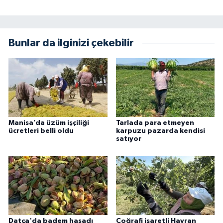
Bunlar da ilginizi çekebilir
Manisa’da üzüm işçiliği
Tarlada para etmeyen
ücretleri belli oldu
karpuzu pazarda kendisi
satıyor
Datça'da badem hasadı
Coğrafi işaretli Havran