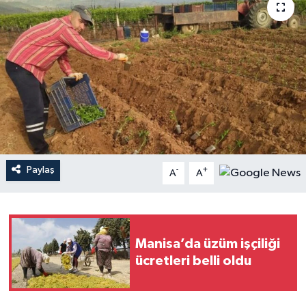
YAŞAM
Paylaş
-
+
A
A
Manisa’da üzüm işçiliği
ücretleri belli oldu