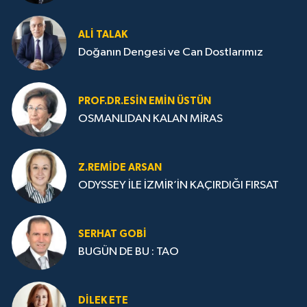
ALI TALAK
Doğanın Dengesi ve Can Dostlarımız
PROF.DR.ESIN EMIN ÜSTÜN
OSMANLIDAN KALAN MİRAS
Z.REMIDE ARSAN
ODYSSEY İLE İZMİR’İN KAÇIRDIĞI FIRSAT
SERHAT GOBİ
BUGÜN DE BU : TAO
DILEK ETE