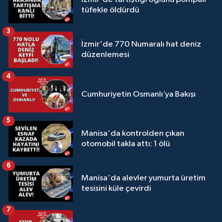
tüfekle öldürdü
3
İzmir'de 770 Numaralı hat deniz
düzenlemesi
4
Cumhuriyetin Osmanlı’ya Bakışı
5
Manisa'da kontrolden çıkan
otomobil takla attı: 1 ölü
6
Manisa'da alevler yumurta üretim
tesisini küle çevirdi
7