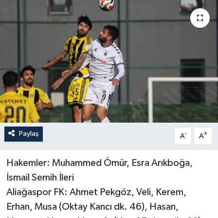
YAŞAM
Paylaş
-
+
A
A
Hakemler: Muhammed Ömür, Esra Arıkboğa,
İsmail Semih İleri
Aliağaspor FK: Ahmet Pekgöz, Veli, Kerem,
Erhan, Musa (Oktay Kancı dk. 46), Hasan,