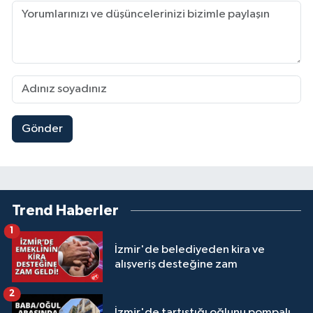
Gönder
Trend Haberler
1
İzmir'de belediyeden kira ve
alışveriş desteğine zam
2
İzmir'de tartıştığı oğlunu pompalı