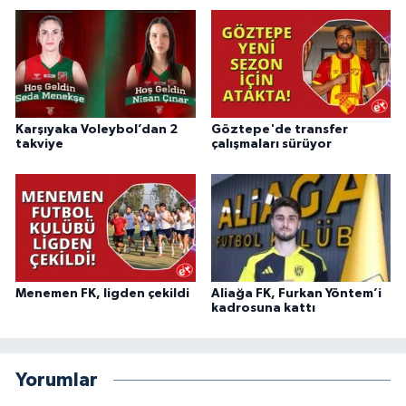
Karşıyaka Voleybol’dan 2
Göztepe'de transfer
takviye
çalışmaları sürüyor
Menemen FK, ligden çekildi
Aliağa FK, Furkan Yöntem’i
kadrosuna kattı
Yorumlar