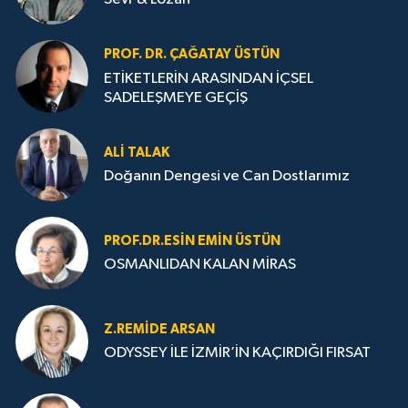
PROF. DR. ÇAĞATAY ÜSTÜN
ETİKETLERİN ARASINDAN İÇSEL
SADELEŞMEYE GEÇİŞ
ALI TALAK
Doğanın Dengesi ve Can Dostlarımız
PROF.DR.ESIN EMIN ÜSTÜN
OSMANLIDAN KALAN MİRAS
Z.REMIDE ARSAN
ODYSSEY İLE İZMİR’İN KAÇIRDIĞI FIRSAT