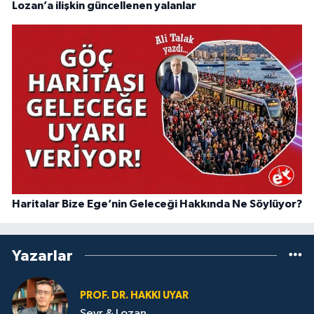
Lozan’a ilişkin güncellenen yalanlar
Haritalar Bize Ege’nin Geleceği Hakkında Ne Söylüyor?
Yazarlar
PROF. DR. HAKKI UYAR
Sevr & Lozan