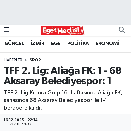
EGE
EKONOMİ
GÜNCEL
İZMİR
EGE
POLİTİKA
EKONOMİ
GÜNCEL
HABERLER
SPOR
İZMİR
TFF 2. Lig: Aliağa FK: 1 - 68
Aksaray Belediyespor: 1
ÖZEL HABER
TFF 2. Lig Kırmızı Grup 16. haftasında Aliağa FK,
POLİTİKA
sahasında 68 Aksaray Belediyespor ile 1-1
berabere kaldı.
Programlar
16.12.2025 - 22:14
YAYINLANMA
SPOR