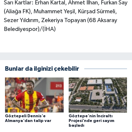
Sarı Kartlar: Erhan Kartal, Ahmet İlhan, Furkan Say
(Aliağa FK), Muhammet Yeşil, Kürşad Sürmeli,
Sezer Yıldırım, Zekeriya Topayan (68 Aksaray
Belediyespor)/(İHA)
Bunlar da ilginizi çekebilir
Göztepeli Dennis'e
Göztepe'nin İnciraltı
Almanya'dan talip var
Projesi’nde geri sayım
başladı