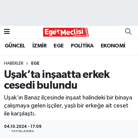
EGE
EKONOMİ
GÜNCEL
İZMİR
EGE
POLİTİKA
EKONOMİ
GÜNCEL
HABERLER
EGE
İZMİR
Uşak’ta inşaatta erkek
cesedi bulundu
ÖZEL HABER
Uşak’ın Banaz ilçesinde inşaat halindeki bir binaya
POLİTİKA
çalışmaya gelen işçiler, yaşlı bir erkeğe ait ceset
ile karşılaştı.
Programlar
04.10.2024 - 17:09
YAYINLANMA
SPOR