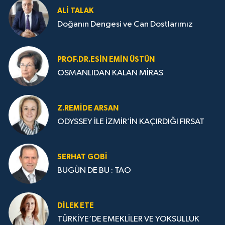
ALI TALAK
Doğanın Dengesi ve Can Dostlarımız
PROF.DR.ESIN EMIN ÜSTÜN
OSMANLIDAN KALAN MİRAS
Z.REMIDE ARSAN
ODYSSEY İLE İZMİR’İN KAÇIRDIĞI FIRSAT
SERHAT GOBİ
BUGÜN DE BU : TAO
DILEK ETE
TÜRKİYE’DE EMEKLİLER VE YOKSULLUK