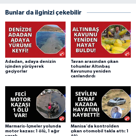
Bunlar da ilginizi çekebilir
Adadan, adaya denizin
Tavan arasından çıkan
içinden yürüyerek
tohumlar Altınbaş
geçiyorlar
Kavununu yeniden
canlandırdı
Marmaris-İçmeler yolunda
Manisa'da kontrolden
motor kazası: 1 ölü, 1 ağır
çıkan otomobil takla attı: 1
yaralı
ölü