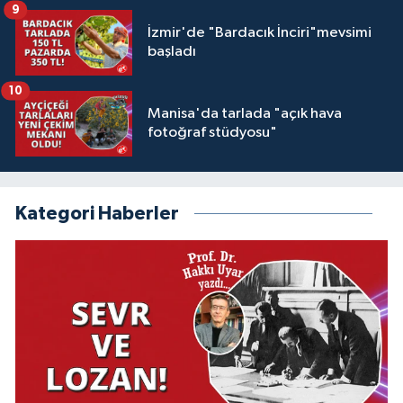
9
İzmir'de "Bardacık İnciri"mevsimi
başladı
10
Manisa'da tarlada "açık hava
fotoğraf stüdyosu"
Kategori Haberler