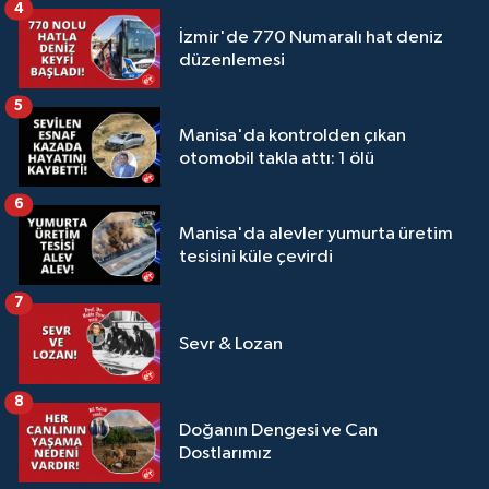
4
İzmir'de 770 Numaralı hat deniz
düzenlemesi
5
Manisa'da kontrolden çıkan
otomobil takla attı: 1 ölü
6
Manisa'da alevler yumurta üretim
tesisini küle çevirdi
7
Sevr & Lozan
8
Doğanın Dengesi ve Can
Dostlarımız