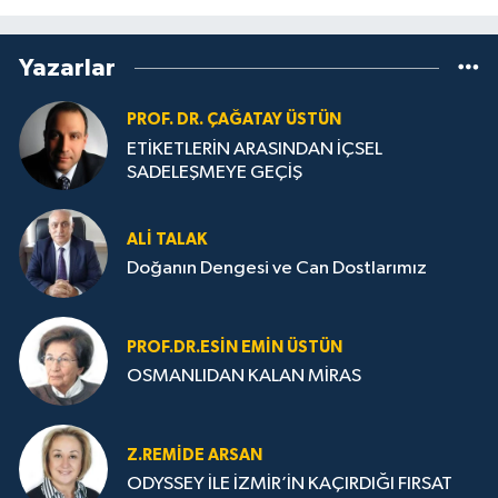
Yazarlar
PROF. DR. ÇAĞATAY ÜSTÜN
ETİKETLERİN ARASINDAN İÇSEL
SADELEŞMEYE GEÇİŞ
ALI TALAK
Doğanın Dengesi ve Can Dostlarımız
PROF.DR.ESIN EMIN ÜSTÜN
OSMANLIDAN KALAN MİRAS
Z.REMIDE ARSAN
ODYSSEY İLE İZMİR’İN KAÇIRDIĞI FIRSAT