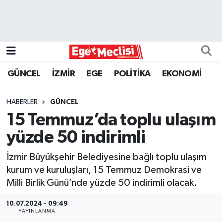
EGE
EKONOMİ
GÜNCEL
İZMİR
EGE
POLİTİKA
EKONOMİ
GÜNCEL
HABERLER
GÜNCEL
İZMİR
15 Temmuz’da toplu ulaşım
yüzde 50 indirimli
ÖZEL HABER
İzmir Büyükşehir Belediyesine bağlı toplu ulaşım
POLİTİKA
kurum ve kuruluşları, 15 Temmuz Demokrasi ve
Milli Birlik Günü’nde yüzde 50 indirimli olacak.
Programlar
10.07.2024 - 09:49
YAYINLANMA
SPOR