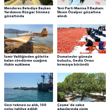
Menderes Belediye Başkan
Yeni Parti Manisa İl Başkanı
Yardımcısı Rüzgar Sönmez
İlksen Özalper gözaltına
gözaltında
alındı
İzmir Valiliğinden gölette
Domatesler güneşle
kalan söndürme uçağına
buluştu, Gediz Ovası
ilişkin açıklama
kırmızıya büründü
Gezi teknesi su aldı, 100
Çeşme'de sakız
yolcu tahliye edildi
ağaçlarında çizim