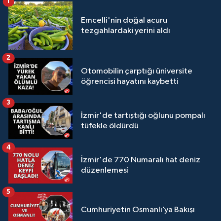
1
Emcelli'nin doğal acuru
tezgahlardaki yerini aldı
2
Otomobilin çarptığı üniversite
öğrencisi hayatını kaybetti
3
İzmir'de tartıştığı oğlunu pompalı
tüfekle öldürdü
4
İzmir'de 770 Numaralı hat deniz
düzenlemesi
5
Cumhuriyetin Osmanlı’ya Bakışı