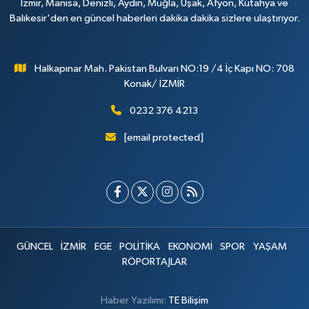
İzmir, Manisa, Denizli, Aydın, Muğla, Uşak, Afyon, Kütahya ve
Balıkesir'den en güncel haberleri dakika dakika sizlere ulaştırıyor.
Halkapınar Mah. Pakistan Bulvarı NO:19 /4 İç Kapı NO: 708
Konak/ İZMİR
0232 376 4213
[email protected]
GÜNCEL
İZMİR
EGE
POLİTİKA
EKONOMİ
SPOR
YAŞAM
RÖPORTAJLAR
Haber Yazılımı:
TE Bilişim