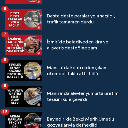
6
Deste deste paralar yola saçıldı,
trafik tamamen durdu
7
İzmir'de belediyeden kira ve
alışveriş desteğine zam
8
Manisa'da kontrolden çıkan
otomobil takla attı: 1 ölü
9
Manisa'da alevler yumurta üretim
tesisini küle çevirdi
10
Bayındır'da Bekçi Merih Umutlu
gözyaşlarıyla defnedildi