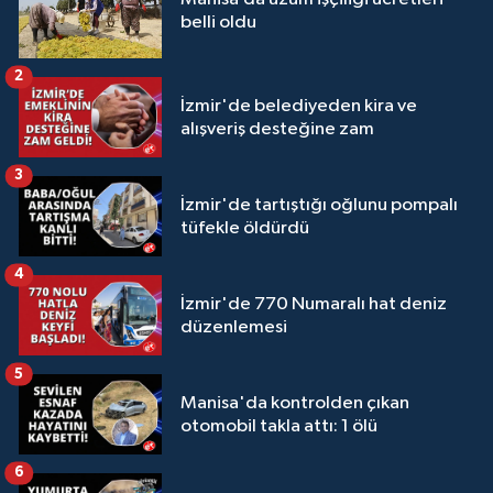
belli oldu
2
İzmir'de belediyeden kira ve
alışveriş desteğine zam
3
İzmir'de tartıştığı oğlunu pompalı
tüfekle öldürdü
4
İzmir'de 770 Numaralı hat deniz
düzenlemesi
5
Manisa'da kontrolden çıkan
otomobil takla attı: 1 ölü
6