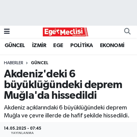
EGE
EKONOMİ
GÜNCEL
İZMİR
EGE
POLİTİKA
EKONOMİ
GÜNCEL
HABERLER
GÜNCEL
İZMİR
Akdeniz'deki 6
büyüklüğündeki deprem
ÖZEL HABER
Muğla'da hissedildi
POLİTİKA
Akdeniz açıklarındaki 6 büyüklüğündeki deprem
Muğla ve çevre illerde de hafif şekilde hissedildi.
Programlar
14.05.2025 - 07:45
SPOR
YAYINLANMA