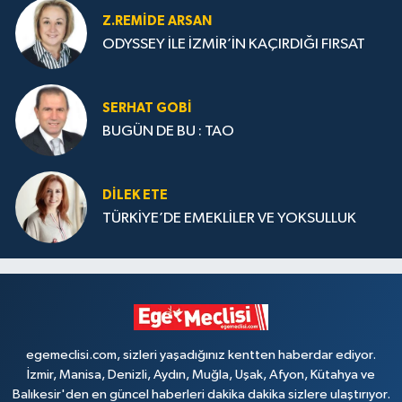
Z.REMIDE ARSAN
ODYSSEY İLE İZMİR’İN KAÇIRDIĞI FIRSAT
SERHAT GOBİ
BUGÜN DE BU : TAO
DILEK ETE
TÜRKİYE’DE EMEKLİLER VE YOKSULLUK
egemeclisi.com, sizleri yaşadığınız kentten haberdar ediyor.
İzmir, Manisa, Denizli, Aydın, Muğla, Uşak, Afyon, Kütahya ve
Balıkesir'den en güncel haberleri dakika dakika sizlere ulaştırıyor.