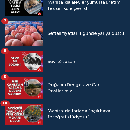
Manisa'da alevler yumurta üretim
tesisini küle çevirdi
7
Şeftali fiyatları 1 günde yarıya düştü
8
Sevr & Lozan
9
Doğanın Dengesi ve Can
Dostlarımız
10
Manisa'da tarlada "açık hava
fotoğraf stüdyosu"