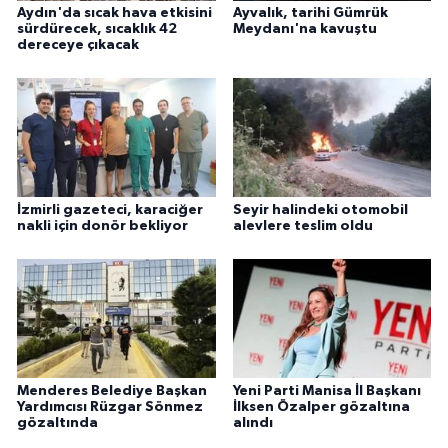
Aydın'da sıcak hava etkisini
Ayvalık, tarihi Gümrük
sürdürecek, sıcaklık 42
Meydanı'na kavuştu
dereceye çıkacak
İzmirli gazeteci, karaciğer
Seyir halindeki otomobil
nakli için donör bekliyor
alevlere teslim oldu
Menderes Belediye Başkan
Yeni Parti Manisa İl Başkanı
Yardımcısı Rüzgar Sönmez
İlksen Özalper gözaltına
gözaltında
alındı