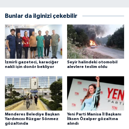
Bunlar da ilginizi çekebilir
İzmirli gazeteci, karaciğer
Seyir halindeki otomobil
nakli için donör bekliyor
alevlere teslim oldu
Menderes Belediye Başkan
Yeni Parti Manisa İl Başkanı
Yardımcısı Rüzgar Sönmez
İlksen Özalper gözaltına
gözaltında
alındı