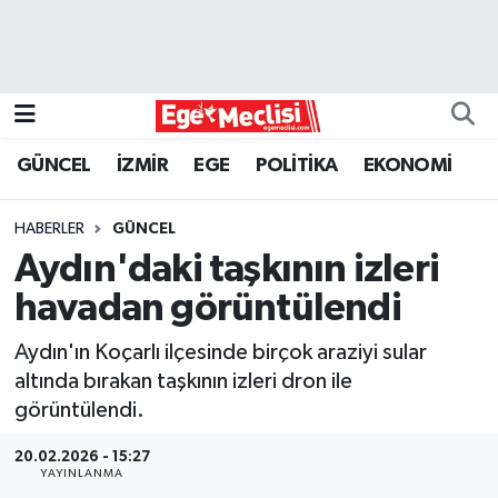
EGE
EKONOMİ
GÜNCEL
İZMİR
EGE
POLİTİKA
EKONOMİ
GÜNCEL
HABERLER
GÜNCEL
İZMİR
Aydın'daki taşkının izleri
havadan görüntülendi
ÖZEL HABER
Aydın'ın Koçarlı ilçesinde birçok araziyi sular
POLİTİKA
altında bırakan taşkının izleri dron ile
görüntülendi.
Programlar
20.02.2026 - 15:27
YAYINLANMA
SPOR