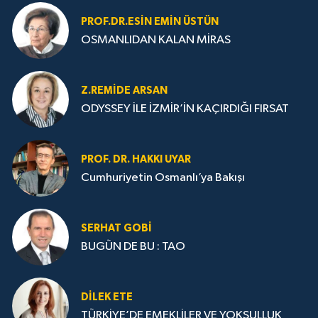
PROF.DR.ESIN EMIN ÜSTÜN
OSMANLIDAN KALAN MİRAS
Z.REMIDE ARSAN
ODYSSEY İLE İZMİR’İN KAÇIRDIĞI FIRSAT
PROF. DR. HAKKI UYAR
Cumhuriyetin Osmanlı’ya Bakışı
SERHAT GOBİ
BUGÜN DE BU : TAO
DILEK ETE
TÜRKİYE’DE EMEKLİLER VE YOKSULLUK