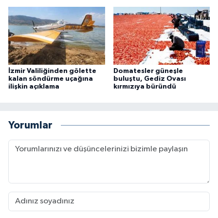
İzmir Valiliğinden gölette
Domatesler güneşle
kalan söndürme uçağına
buluştu, Gediz Ovası
ilişkin açıklama
kırmızıya büründü
Yorumlar