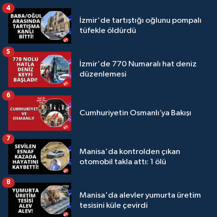
4
İzmir'de tartıştığı oğlunu pompalı
tüfekle öldürdü
5
İzmir'de 770 Numaralı hat deniz
düzenlemesi
6
Cumhuriyetin Osmanlı’ya Bakışı
7
Manisa'da kontrolden çıkan
otomobil takla attı: 1 ölü
8
Manisa'da alevler yumurta üretim
tesisini küle çevirdi