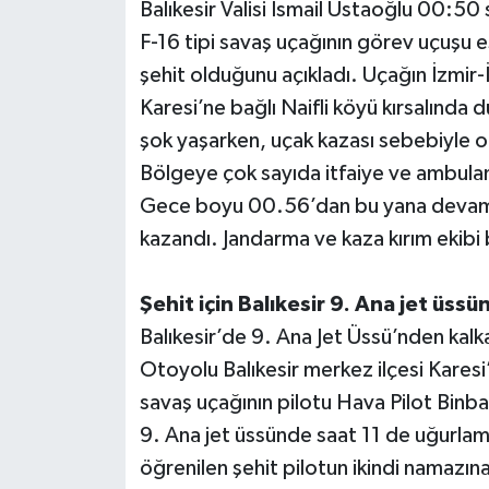
Balıkesir Valisi İsmail Ustaoğlu 00:50 
F-16 tipi savaş uçağının görev uçuşu e
şehit olduğunu açıkladı. Uçağın İzmir-
Karesi’ne bağlı Naifli köyü kırsalında
şok yaşarken, uçak kazası sebebiyle oto
Bölgeye çok sayıda itfaiye ve ambulans
Gece boyu 00.56’dan bu yana devam ede
kazandı. Jandarma ve kaza kırım ekibi
Şehit için Balıkesir 9. Ana jet üss
Balıkesir’de 9. Ana Jet Üssü’nden kalk
Otoyolu Balıkesir merkez ilçesi Karesi’
savaş uçağının pilotu Hava Pilot Binbaş
9. Ana jet üssünde saat 11 de uğurlam
öğrenilen şehit pilotun ikindi namazı