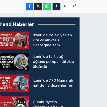
-
+
A
A
Trend Haberler
İzmir'de belediyeden
kira ve alışveriş
desteğine zam
İzmir'de tartıştığı
oğlunu pompalı tüfekle
öldürdü
İzmir'de 770 Numaralı
hat deniz düzenlemesi
Cumhuriyetin