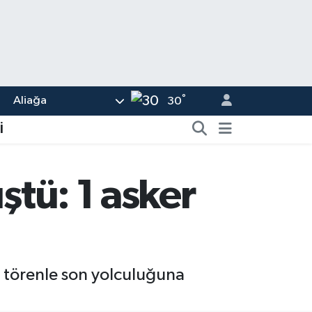
°
Aliağa
30
İ
ştü: 1 asker
ri törenle son yolculuğuna