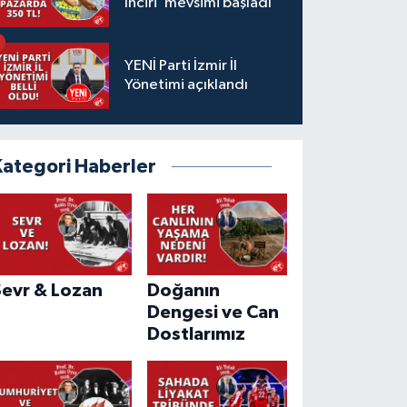
İnciri"mevsimi başladı
YENİ Parti İzmir İl
Yönetimi açıklandı
Kategori Haberler
Sevr & Lozan
Doğanın
Dengesi ve Can
Dostlarımız