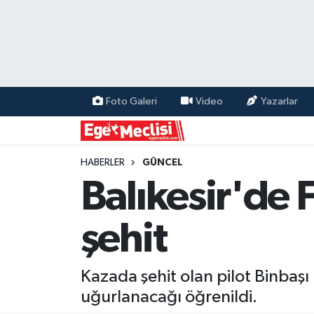
EGE
EKONOMİ
Foto Galeri
Video
Yazarlar
GÜNCEL
İZMİR
HABERLER
GÜNCEL
Balıkesir'de 
ÖZEL HABER
şehit
POLİTİKA
Programlar
Kazada şehit olan pilot Binbaşı 
uğurlanacağı öğrenildi.
SPOR