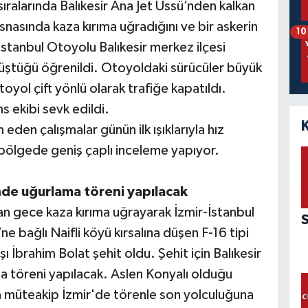
sıralarında Balıkesir Ana Jet Üssü’nden kalkan
snasında kaza kırıma uğradığını ve bir askerin
10
İstanbul Otoyolu Balıkesir merkez ilçesi
 düştüğü öğrenildi. Otoyoldaki sürücüler büyük
yol çift yönlü olarak trafiğe kapatıldı.
 ekibi sevk edildi.
n çalışmalar günün ilk ışıklarıyla hız
 bölgede geniş çaplı inceleme yapıyor.
ünde uğurlama töreni yapılacak
an gece kaza kırıma uğrayarak İzmir-İstanbul
ne bağlı Naifli köyü kırsalına düşen F-16 tipi
ı İbrahim Bolat şehit oldu. Şehit için Balıkesir
a töreni yapılacak. Aslen Konyalı olduğu
na müteakip İzmir'de törenle son yolculuğuna