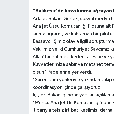
"Balıkesir’de kaza kırıma uğrayan F-
Adalet Bakanı Gürlek, sosyal medya he
Ana Jet Üssü Komutanlığı filosuna ait
kırıma uğramış ve kahraman bir pilotu
Başsavcılığımız olayla ilgili soruştur
Vekilimiz ve iki Cumhuriyet Savcımız ka
Allah’tan rahmet, kederli ailesine ve ya
Kuvvetlerimize sabır ve metanet temen
olsun" ifadelerine yer verdi.
"Süreci tüm yönleriyle yakından takip e
koordinasyon içinde çalışıyoruz"
İçişleri Bakanlığı’ndan yapılan açıklama
"9’uncu Ana Jet Üs Komutanlığı’ndan 
itibarıyla telsiz irtibatı kesilmiş, derh