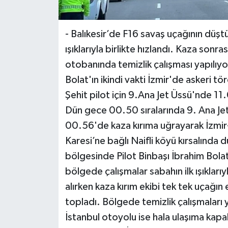
- Balıkesir’de F16 savaş uçağının düşt
ışıklarıyla birlikte hızlandı. Kaza sonras
otobanında temizlik çalışması yapılıyo
Bolat'ın ikindi vakti İzmir'de askeri t
Şehit pilot için 9.Ana Jet Üssü'nde 1
Dün gece 00.50 sıralarında 9. Ana Jet
00.56'de kaza kırıma uğrayarak İzmir-
Karesi’ne bağlı Naifli köyü kırsalında 
bölgesinde Pilot Binbaşı İbrahim Bolat
bölgede çalışmalar sabahın ilk ışıklar
alırken kaza kırım ekibi tek tek uçağın 
topladı. Bölgede temizlik çalışmaları 
İstanbul otoyolu ise hala ulaşıma kapal