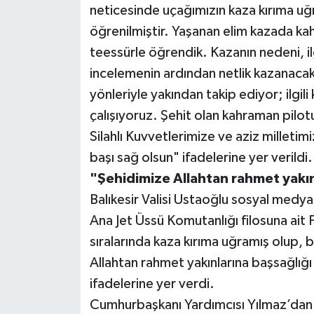
neticesinde uçağımızın kaza kırıma uğra
öğrenilmiştir. Yaşanan elim kazada ka
teessürle öğrendik. Kazanın nedeni, ilg
incelemenin ardından netlik kazanacaktı
yönleriyle yakından takip ediyor; ilgil
çalışıyoruz. Şehit olan kahraman pilot
Silahlı Kuvvetlerimize ve aziz milletimi
başı sağ olsun" ifadelerine yer verildi.
"Şehidimize Allahtan rahmet yakın
Balıkesir Valisi Ustaoğlu sosyal medya
Ana Jet Üssü Komutanlığı filosuna ai
sıralarında kaza kırıma uğramış olup, 
Allahtan rahmet yakınlarına başsağlığı 
ifadelerine yer verdi.
Cumhurbaşkanı Yardımcısı Yılmaz’dan 