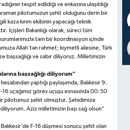
dığının tespit edildiği ve enkazına ulaşıldığı
hraman pilotumuzun şehit olduğunu derin bir
ili kaza kırım ekibinin yapacağı teknik
r. İçişleri Bakanlığı olarak, süreci tüm
i kurumlarımızla tam bir koordinasyon içinde
umuza Allah’tan rahmet; kıymetli ailesine, Türk
ze başsağlığı ve sabır diliyoruz. Milletimizin
larına başsağlığı diliyorum"
 hesabından yaptığı paylaşımda, Balıkesir 9.
t F-16 uçağımız görev uçuşu esnasında 00:50
bir pilotumuz şehit olmuştur. Şehidimize
diliyorum. Aziz milletimizin başı sağ olsun"
Balıkesir’de F-16 düşmesi sonucu şehit olan