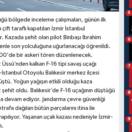
5
üğü bölgede inceleme çalışmaları, günün ilk
ı çift taraflı kapatılan İzmir İstanbul
r. Kazada şehit olan pilot Binbaşı İbrahim
6
örenle son yolculuğuna uğurlanacağı öğrenildi.
1.00'de bir askeri tören düzenlenecek.
 Üssü’nden kalkan F-16 tipi savaş uçağı
7
İstanbul Otoyolu Balıkesir merkez ilçesi
düştü. Yoğun yağışın etkili olduğu kaza
 şehit oldu. Balıkesir’de F-16 uçağının düştüğü
8
ıyla devam ediyor. Jandarma çevre güvenliği
etrafa dağılan bütün parçalarını itina ile
yapılıyor. Yaşanan uçak kazası nedeniyle İzmir-
9
ı.