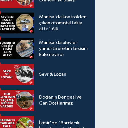
Osmanlı’ya Bakışı
Manisa'da kontrolden
çıkan otomobil takla
attı: 1 ölü
Manisa'da alevler
yumurta üretim tesisini
küle çevirdi
Sevr & Lozan
Doğanın Dengesi ve
Can Dostlarımız
İzmir'de "Bardacık