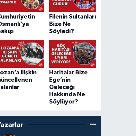
Cumhuriyetin
Filenin Sultanları
Osmanlı’ya
Bize Ne
akışı
Söyledi?
ozan’a ilişkin
Haritalar Bize
güncellenen
Ege’nin
alanlar
Geleceği
Hakkında Ne
Söylüyor?
Yazarlar