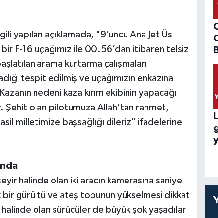
lgili yapılan açıklamada, "9’uncu Ana Jet Üs
 bir F-16 uçağımız ile 00.56’dan itibaren telsiz
B
l başlatılan arama kurtarma çalışmaları
dığı tespit edilmiş ve uçağımızın enkazına
. Kazanın nedeni kaza kırım ekibinin yapacağı
. Şehit olan pilotumuza Allah’tan rahmet,
L
asil milletimize başsağlığı dileriz" ifadelerine
y
ında
eyir halinde olan iki aracın kamerasına saniye
 bir gürültü ve ateş topunun yükselmesi dikkat
halinde olan sürücüler de büyük şok yaşadılar