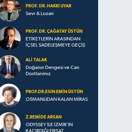
PROF. DR. HAKKI UYAR
Sevr & Lozan
PROF. DR. ÇAĞATAY ÜSTÜN
ETİKETLERİN ARASINDAN
İÇSEL SADELEŞMEYE GEÇİŞ
ALI TALAK
Doğanın Dengesi ve Can
Dostlarımız
PROF.DR.ESIN EMIN ÜSTÜN
OSMANLIDAN KALAN MİRAS
Z.REMIDE ARSAN
ODYSSEY İLE İZMİR’İN
KAÇIRDIĞI FIRSAT