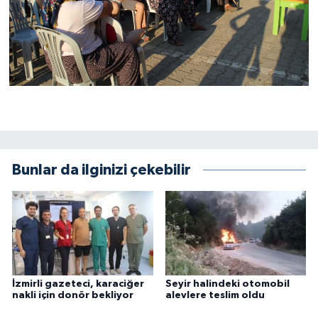
Bunlar da ilginizi çekebilir
İzmirli gazeteci, karaciğer
Seyir halindeki otomobil
nakli için donör bekliyor
alevlere teslim oldu