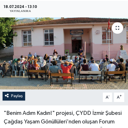
18.07.2024 - 13:10
YAŞAM
YAYINLANMA
Paylaş
-
+
A
A
"Benim Adım Kadın!" projesi, ÇYDD İzmir Şubesi
Çağdaş Yaşam Gönüllüleri'nden oluşan Forum