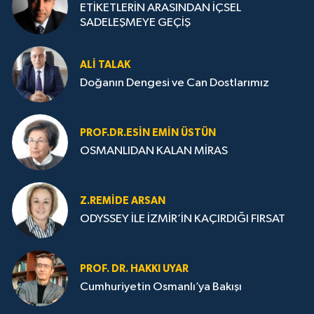
ETİKETLERİN ARASINDAN İÇSEL
SADELEŞMEYE GEÇİŞ
ALI TALAK
Doğanın Dengesi ve Can Dostlarımız
PROF.DR.ESIN EMIN ÜSTÜN
OSMANLIDAN KALAN MİRAS
Z.REMIDE ARSAN
ODYSSEY İLE İZMİR’İN KAÇIRDIĞI FIRSAT
PROF. DR. HAKKI UYAR
Cumhuriyetin Osmanlı’ya Bakışı