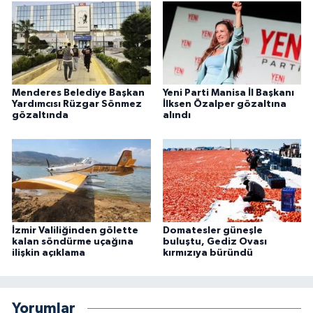
Menderes Belediye Başkan
Yeni Parti Manisa İl Başkanı
Yardımcısı Rüzgar Sönmez
İlksen Özalper gözaltına
gözaltında
alındı
İzmir Valiliğinden gölette
Domatesler güneşle
kalan söndürme uçağına
buluştu, Gediz Ovası
ilişkin açıklama
kırmızıya büründü
Yorumlar