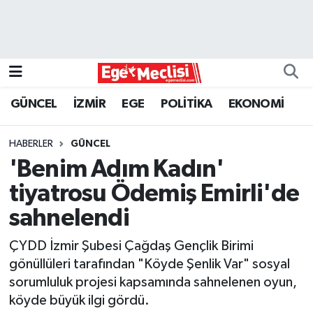
EGE
EKONOMİ
GÜNCEL
İZMİR
EGE
POLİTİKA
EKONOMİ
GÜNCEL
HABERLER
GÜNCEL
İZMİR
'Benim Adım Kadın'
tiyatrosu Ödemiş Emirli'de
ÖZEL HABER
sahnelendi
POLİTİKA
ÇYDD İzmir Şubesi Çağdaş Gençlik Birimi
gönüllüleri tarafından "Köyde Şenlik Var" sosyal
Programlar
sorumluluk projesi kapsamında sahnelenen oyun,
köyde büyük ilgi gördü.
SPOR