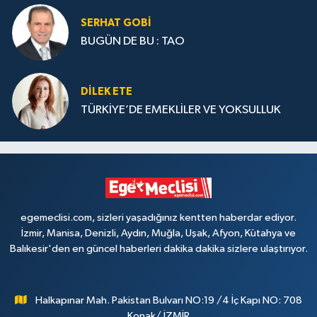
SERHAT GOBİ
BUGÜN DE BU : TAO
DILEK ETE
TÜRKİYE’DE EMEKLİLER VE YOKSULLUK
egemeclisi.com, sizleri yaşadığınız kentten haberdar ediyor.
İzmir, Manisa, Denizli, Aydın, Muğla, Uşak, Afyon, Kütahya ve
Balıkesir'den en güncel haberleri dakika dakika sizlere ulaştırıyor.
Halkapınar Mah. Pakistan Bulvarı NO:19 /4 İç Kapı NO: 708
Konak/ İZMİR