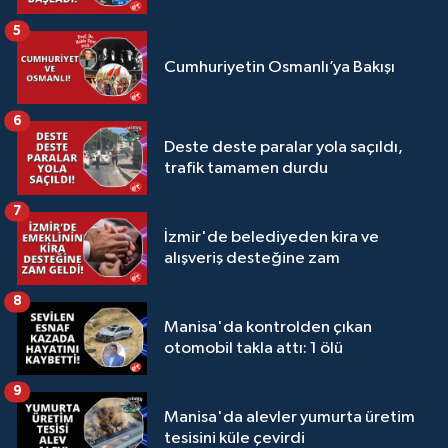
5
Cumhuriyetin Osmanlı’ya Bakışı
6
Deste deste paralar yola saçıldı,
trafik tamamen durdu
7
İzmir'de belediyeden kira ve
alışveriş desteğine zam
8
Manisa'da kontrolden çıkan
otomobil takla attı: 1 ölü
9
Manisa'da alevler yumurta üretim
tesisini küle çevirdi