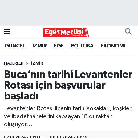
EGE
EKONOMİ
GÜNCEL
İZMİR
EGE
POLİTİKA
EKONOMİ
GÜNCEL
HABERLER
İZMİR
İZMİR
Buca’nın tarihi Levantenler
Rotası için başvurular
ÖZEL HABER
başladı
POLİTİKA
Levantenler Rotası ilçenin tarihi sokakları, köşkleri
ve ibadethanelerini kapsayan 18 duraktan
Programlar
oluşuyor...
SPOR
07.10.2024 - 13:03
08.10.2024 - 10:59