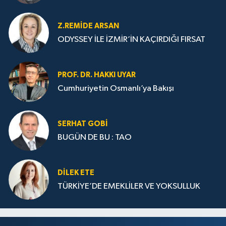
Z.REMIDE ARSAN
ODYSSEY İLE İZMİR’İN KAÇIRDIĞI FIRSAT
PROF. DR. HAKKI UYAR
Cumhuriyetin Osmanlı’ya Bakışı
SERHAT GOBİ
BUGÜN DE BU : TAO
DILEK ETE
TÜRKİYE’DE EMEKLİLER VE YOKSULLUK