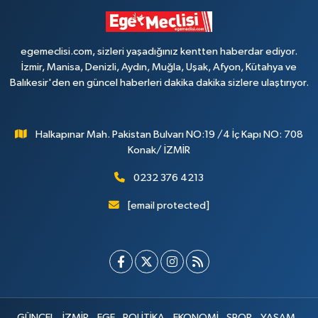
egemeclisi.com, sizleri yaşadığınız kentten haberdar ediyor.
İzmir, Manisa, Denizli, Aydın, Muğla, Uşak, Afyon, Kütahya ve
Balıkesir'den en güncel haberleri dakika dakika sizlere ulaştırıyor.
Halkapınar Mah. Pakistan Bulvarı NO:19 /4 İç Kapı NO: 708
Konak/ İZMİR
0232 376 4213
[email protected]
GÜNCEL
İZMİR
EGE
POLİTİKA
EKONOMİ
SPOR
YAŞAM