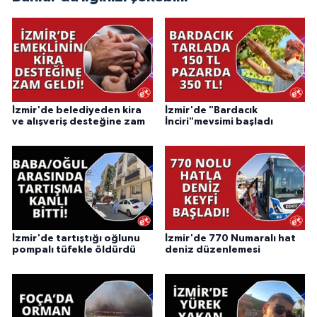
İzmir'de belediyeden kira
İzmir'de "Bardacık
ve alışveriş desteğine zam
İnciri"mevsimi başladı
İzmir'de tartıştığı oğlunu
İzmir'de 770 Numaralı hat
pompalı tüfekle öldürdü
deniz düzenlemesi