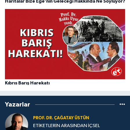
Haritalar Bize Ege’nin Geleceği Hakkında Ne Söylüyor?
Kıbrıs Barış Harekatı
Yazarlar
PROF. DR. ÇAĞATAY ÜSTÜN
ETİKETLERİN ARASINDAN İÇSEL