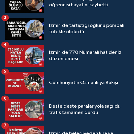
öğrencisi hayatını kaybetti
3
İzmir'de tartıştığı oğlunu pompalı
tüfekle öldürdü
4
İzmir'de 770 Numaralı hat deniz
düzenlemesi
5
Cumhuriyetin Osmanlı’ya Bakışı
6
Deste deste paralar yola saçıldı,
trafik tamamen durdu
7
İzmir'de belediyeden kira ve