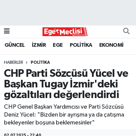
EGE
EKONOMİ
GÜNCEL
İZMİR
EGE
POLİTİKA
EKONOMİ
GÜNCEL
HABERLER
POLİTİKA
İZMİR
CHP Parti Sözcüsü Yücel ve
Başkan Tugay İzmir'deki
ÖZEL HABER
gözaltıları değerlendirdi
POLİTİKA
CHP Genel Başkan Yardımcısı ve Parti Sözcüsü
Deniz Yücel: "Bizden bir ayrışma ya da çatışma
Programlar
bekleyenler boşuna beklemesinler"
SPOR
02.07.2025 - 22:40