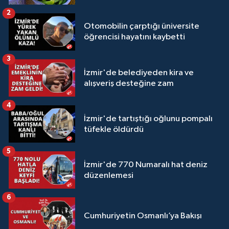
2
Otomobilin çarptığı üniversite
öğrencisi hayatını kaybetti
3
İzmir'de belediyeden kira ve
alışveriş desteğine zam
4
İzmir'de tartıştığı oğlunu pompalı
tüfekle öldürdü
5
İzmir'de 770 Numaralı hat deniz
düzenlemesi
6
Cumhuriyetin Osmanlı’ya Bakışı