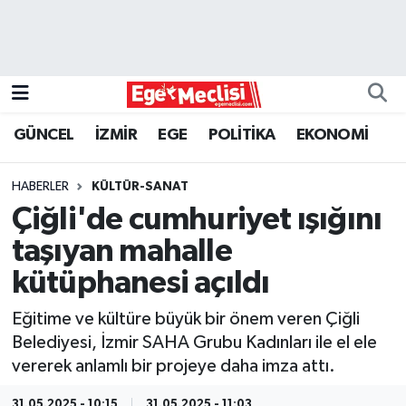
EGE
EKONOMİ
GÜNCEL
İZMİR
EGE
POLİTİKA
EKONOMİ
GÜNCEL
HABERLER
KÜLTÜR-SANAT
İZMİR
Çiğli'de cumhuriyet ışığını
taşıyan mahalle
ÖZEL HABER
kütüphanesi açıldı
POLİTİKA
Eğitime ve kültüre büyük bir önem veren Çiğli
Belediyesi, İzmir SAHA Grubu Kadınları ile el ele
Programlar
vererek anlamlı bir projeye daha imza attı.
SPOR
31.05.2025 - 10:15
31.05.2025 - 11:03