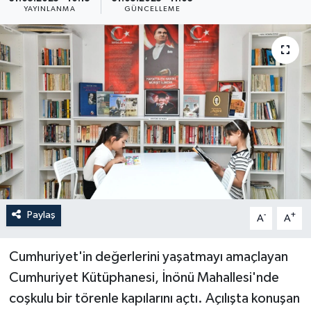
YAYINLANMA
GÜNCELLEME
YAŞAM
Paylaş
-
+
A
A
Cumhuriyet'in değerlerini yaşatmayı amaçlayan
Cumhuriyet Kütüphanesi, İnönü Mahallesi'nde
coşkulu bir törenle kapılarını açtı. Açılışta konuşan