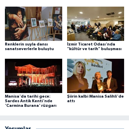
Renklerin suyla dansı
İzmir Ticaret Odası'nda
sanatseverlerle buluştu
"kültür ve tarih" buluşması
Manisa'da tarihi gece:
Şiirin kalbi Manisa Salihli'de
Sardes Antik Kenti'nde
attı
'Carmina Burana' rüzgarı
Yorumlar