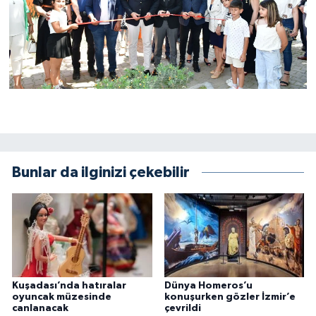
Bunlar da ilginizi çekebilir
Kuşadası’nda hatıralar
Dünya Homeros’u
oyuncak müzesinde
konuşurken gözler İzmir’e
canlanacak
çevrildi