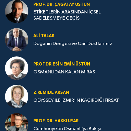
PROF. DR. ÇAĞATAY ÜSTÜN
ETİKETLERİN ARASINDAN İÇSEL
SADELEŞMEYE GEÇİŞ
ALI TALAK
Doğanın Dengesi ve Can Dostlarımız
PROF.DR.ESIN EMIN ÜSTÜN
OSMANLIDAN KALAN MİRAS
Z.REMIDE ARSAN
ODYSSEY İLE İZMİR’İN KAÇIRDIĞI FIRSAT
PROF. DR. HAKKI UYAR
Cumhuriyetin Osmanlı’ya Bakışı